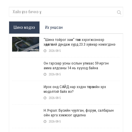
Шинэ мэдээ
Их уншсан
“Шинэ тойрог зам” төсөл хэрэгжсэнээр
хөдөлгөөний дундаж хурд 23.3 хувиар нэмэгдэнэ
2026-08-5
Он гарсаар усны ослын улмаас 59 иргэн
амиа алдсаны 14 нь хүүхэд байна
2026-08-5
Ирэх онд САЙД нар хэдэн төгрөгийн эрх
мэдэлтэй байх вэ?
2026-08-5
Н.Учрал: Бүсийн чуулган, форум, салбарын
ойн арга хэмжээг цуцална
2026-08-5