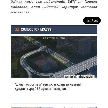
байхаа хэлэв
гэж нийслэлийн ЗДТГ-ын Хэвлэл
мэдээлэл, олон нийттэй харилцах хэлтсээс
мэдээллээ.
ХОЛБООТОЙ МЭДЭЭ
“Шинэ тойрог зам” төсөл хэрэгжсэнээр хөдөлгөөний
дундаж хурд 23.3 хувиар нэмэгдэнэ