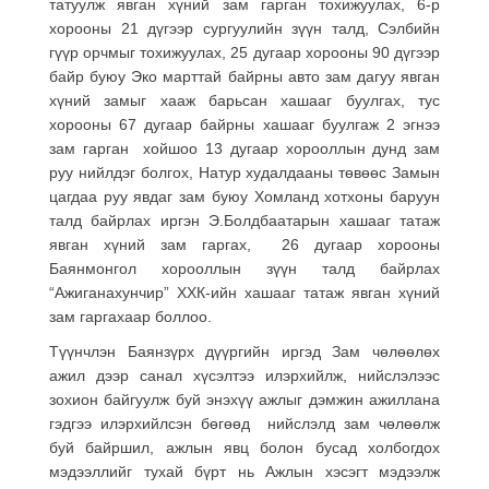
татуулж явган хүний зам гарган тохижуулах, 6-р
хорооны 21 дүгээр сургуулийн зүүн талд, Сэлбийн
гүүр орчмыг тохижуулах, 25 дугаар хорооны 90 дүгээр
байр буюу Эко марттай байрны авто зам дагуу явган
хүний замыг хааж барьсан хашааг буулгах, тус
хорооны 67 дугаар байрны хашааг буулгаж 2 эгнээ
зам гарган хойшоо 13 дугаар хорооллын дунд зам
руу нийлдэг болгох, Натур худалдааны төвөөс Замын
цагдаа руу явдаг зам буюу Хомланд хотхоны баруун
талд байрлах иргэн Э.Болдбаатарын хашааг татаж
явган хүний зам гаргах, 26 дугаар хорооны
Баянмонгол хорооллын зүүн талд байрлах
“Ажиганахунчир” ХХК-ийн хашааг татаж явган хүний
зам гаргахаар боллоо.
Түүнчлэн Баянзүрх дүүргийн иргэд Зам чөлөөлөх
ажил дээр санал хүсэлтээ илэрхийлж, нийслэлээс
зохион байгуулж буй энэхүү ажлыг дэмжин ажиллана
гэдгээ илэрхийлсэн бөгөөд нийслэлд зам чөлөөлж
буй байршил, ажлын явц болон бусад холбогдох
мэдээллийг тухай бүрт нь Ажлын хэсэгт мэдээлж