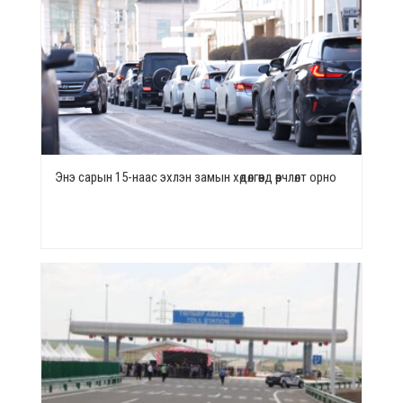
Энэ сарын 15-наас эхлэн замын хөдөлгөөнд өөрчлөлт орно