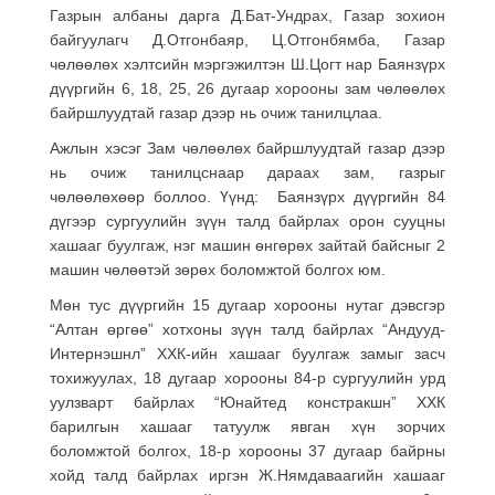
Газрын албаны дарга Д.Бат-Ундрах, Газар зохион
байгуулагч Д.Отгонбаяр, Ц.Отгонбямба, Газар
чөлөөлөх хэлтсийн мэргэжилтэн Ш.Цогт нар Баянзүрх
дүүргийн 6, 18, 25, 26 дугаар хорооны зам чөлөөлөх
байршлуудтай газар дээр нь очиж танилцлаа.
Ажлын хэсэг Зам чөлөөлөх байршлуудтай газар дээр
нь очиж танилцснаар дараах зам, газрыг
чөлөөлөхөөр боллоо. Үүнд: Баянзүрх дүүргийн 84
дүгээр сургуулийн зүүн талд байрлах орон сууцны
хашааг буулгаж, нэг машин өнгөрөх зайтай байсныг 2
машин чөлөөтэй зөрөх боломжтой болгох юм.
Мөн тус дүүргийн 15 дугаар хорооны нутаг дэвсгэр
“Алтан өргөө” хотхоны зүүн талд байрлах “Андууд-
Интернэшнл” ХХК-ийн хашааг буулгаж замыг засч
тохижуулах, 18 дугаар хорооны 84-р сургуулийн урд
уулзварт байрлах “Юнайтед констракшн” ХХК
барилгын хашааг татуулж явган хүн зорчих
боломжтой болгох, 18-р хорооны 37 дугаар байрны
хойд талд байрлах иргэн Ж.Нямдаваагийн хашааг