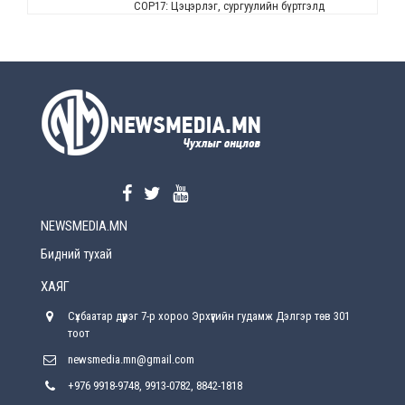
СОР17: Цэцэрлэг, сургуулийн бүртгэлд
өөрчлөлт орно
2026-08-5
УЕПГ: Биеэ үнэлэхийг зохион байгуулж, хүн
худалдаалсан хэргүүдийг шүүхэд
шилжүүлжээ
2026-08-5
Өнөөдрийн онч үг
2026-08-5
NEWSMEDIA.MN
Энэ сарын 15-наас эхлэн замын хөдөлгөөнд
өөрчлөлт орно
Бидний тухай
2026-08-4
ХАЯГ
С.Бямбацогт: Иргэд, бизнес эрхлэгчдэд
Сүхбаатар дүүрэг 7-р хороо Эрхүүгийн гудамж Дэлгэр төв 301
хүрсэн өгөөжөөрөө ажлаа үнэлж, хэрэгжилтээ
тайлагнадаг байх ёстой
тоот
2026-08-4
newsmedia.mn@gmail.com
+976 9918-9748, 9913-0782, 8842-1818
Улсын онцгой комисс өвөлжилтийн бэлтгэл,
бэлэн байдлыг хангах чиглэлээр хуралдлаа