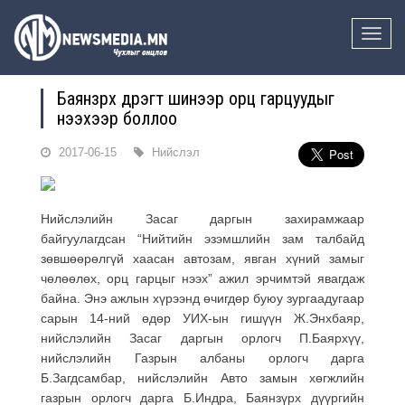
Toggle
naviga
Баянзүрх дүүрэгт шинээр орц гарцуудыг
нээхээр боллоо
2017-06-15
Нийслэл
Нийслэлийн Засаг даргын захирамжаар
байгуулагдсан “Нийтийн эзэмшлийн зам талбайд
зөвшөөрөлгүй хаасан автозам, явган хүний замыг
чөлөөлөх, орц гарцыг нээх” ажил эрчимтэй явагдаж
байна. Энэ ажлын хүрээнд өчигдөр буюу зургаадугаар
сарын 14-ний өдөр УИХ-ын гишүүн Ж.Энхбаяр,
нийслэлийн Засаг даргын орлогч П.Баярхүү,
нийслэлийн Газрын албаны орлогч дарга
Б.Загдсамбар, нийслэлийн Авто замын хөгжлийн
газрын орлогч дарга Б.Индра, Баянзүрх дүүргийн