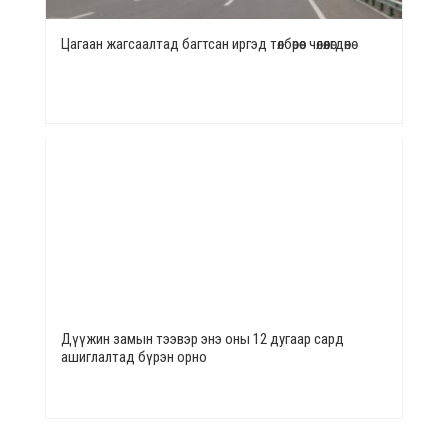
Цагаан жагсаалтад багтсан иргэд төлбөрөөс чөлөөлөгдөнө
Дүүжин замын тээвэр энэ оны 12 дугаар сард
ашиглалтад бүрэн орно