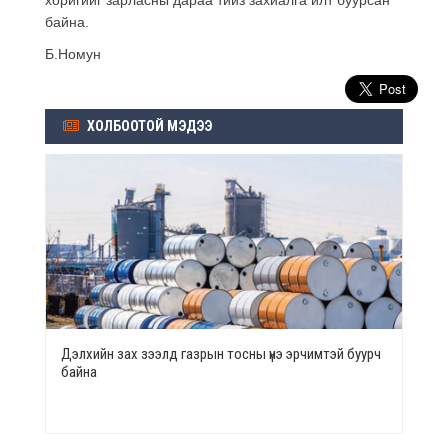
байна.
Б.Номун
ХОЛБООТОЙ МЭДЭЭ
Дэлхийн зах зээлд газрын тосны үнэ эрчимтэй буурч
байна