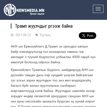
Toggle
naviga
Трамп жуулчдыг үргээж байна
2017-06-13
Ертөнц
АНУ-ын Ерөнхийлөгч Д.Трамп эх орондоо ажлын
байр нэмэгдүүлэхэд гол анхаарлаа тавина гэж
амладаг ч түүний бодлогоос улбаалан 4000 гаруй хүн
ажилгүй болоход ойрхон байна.
Ерөнхийлөгч Трампын бодлого, шийдвэрүүд АНУ-ын
дэлхийн тавцан дахь нэр хүндийг унагаж байгаагаас
тус улсыг зорих жуулчдын тоо энэ жил мэдэгдэхүйц
багасч буйг аялал жуулчлалын салбарын
мэргэжилтнүүд хэлж байна. Жуулчдын хамгийн ихээр
зорьдог өндөр хөгжилтэй орнуудаас ганцхан АНУ-ын
энэ зуны нислэгийн захиалга буурсан нь үүний илрэл
юм. Д.Трамп ажлаа авмагцаа муслим шашинт долоон