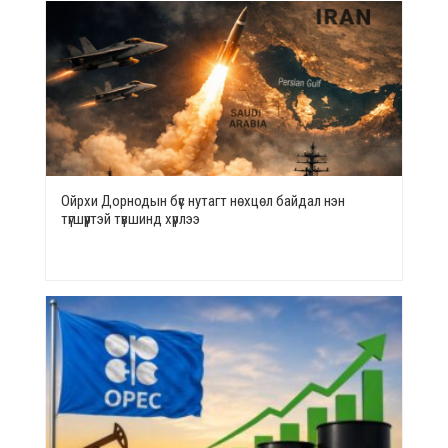
Ойрхи Дорнодын бүс нутагт нөхцөл байдал нэн
түгшүүртэй түвшинд хүрлээ