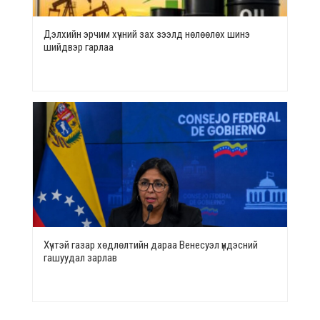
Дэлхийн эрчим хүчний зах зээлд нөлөөлөх шинэ
шийдвэр гарлаа
Хүчтэй газар хөдлөлтийн дараа Венесуэл үндэсний
гашуудал зарлав