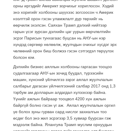
орны иргэдийг Америкт зорчихыг хориглосон. Хэдий
энэ хоригийг холбооны шүүхээс зогсоосон ч Америк
нээлттэй орон гэсэн уламжлалт дүр төрхийг нь
өөрчилж эхэлсэн. Саяхан Трамп дэлхий нийтээр
гарын үсэг зурсан дэлхийн цаг уурын өөрчлөлтийн
эсрэг Парисын тунхагаас буцсан нь АНУ-ын нэр
хүндэд сөргөөр нөлөөлж, жуулчдын очихыг хүсдэг эрх
чөлөөний орон биш болжээ гэсэн сэтгэгдэл төрүүлэх
болсон юм.
Дэлхийн бизнес аяллын холбооны гаргасан тооцоо
судалгаагаар АНУ-ын зочид буудал, түрээсийн
машин, хүнсний үйлчилгээ зэрэг аялал жуулчлалын
салбарыг дагасан үйлчилгээний салбар 2017 онд 1,3
тэрбум ам.долларын алдагдал хүлээхээр байна.
Үүнийг ажлын байраар тооцвол 4200 хүн ажлын
байргүй болно гэсэн үг аж. Аялал жуулчлалын оргил
үе болох зуны гурван сард нислэг захиалгын тоо
өсдөг бол энэ жил эсрэгээр 3,5 хувиар буурсан гэж
мэдээлж байна. Ялангуяа Трамп муслим орнуудын
хоригийг зарласны дараа тийз захиалга илт буурсан