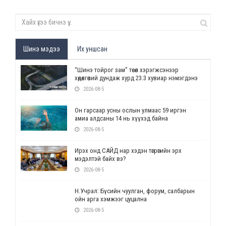
Шинэ мэдээ
Их уншсан
“Шинэ тойрог зам” төсөл хэрэгжсэнээр
хөдөлгөөний дундаж хурд 23.3 хувиар нэмэгдэнэ
2026-08-5
Он гарсаар усны ослын улмаас 59 иргэн
амиа алдсаны 14 нь хүүхэд байна
2026-08-5
Ирэх онд САЙД нар хэдэн төгрөгийн эрх
мэдэлтэй байх вэ?
2026-08-5
Н.Учрал: Бүсийн чуулган, форум, салбарын
ойн арга хэмжээг цуцална
2026-08-5