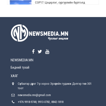
СОР17: Цэцэрлэг, сургуулийн бүртгэлд
өөрчлөлт орно
2026-08-5
УЕПГ: Биеэ үнэлэхийг зохион байгуулж, хүн
худалдаалсан хэргүүдийг шүүхэд
шилжүүлжээ
2026-08-5
Өнөөдрийн онч үг
2026-08-5
NEWSMEDIA.MN
Энэ сарын 15-наас эхлэн замын хөдөлгөөнд
өөрчлөлт орно
Бидний тухай
2026-08-4
ХАЯГ
С.Бямбацогт: Иргэд, бизнес эрхлэгчдэд
Сүхбаатар дүүрэг 7-р хороо Эрхүүгийн гудамж Дэлгэр төв 301
хүрсэн өгөөжөөрөө ажлаа үнэлж, хэрэгжилтээ
тайлагнадаг байх ёстой
тоот
2026-08-4
newsmedia.mn@gmail.com
+976 9918-9748, 9913-0782, 8842-1818
Улсын онцгой комисс өвөлжилтийн бэлтгэл,