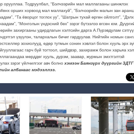
эр орууллаа. Тодруулбал, “Бэлчээрийн мал маллагааны шинжлэх
“Мөнх орших хорвоод мал маллахуй”, “Бэлчээрийн малын зан аранш
адам”, “Та ёворцог тоглох уу”, “Шатрын тухай өргөн ойлголт”, “Дэл
наадам”, “Монголын үндэсний бөх” зэрэг бүтээлээ өгсөн юм. Дүүрги
өрийн захиргааны удирдлагын хэлтсийн дарга А.Пүрэвдулам сэтгүү
ндэтгэл үзүүлэн, талархалын бичиг гардуулав. Нийтийн номын санг
естселлер зохиолууд, өдөр тутмын сонин хэвлэл болон хууль эрх з
байгууллагаас гарч буй тогтоол, шийдвэр, захирамж болон харьяа хэл
ллагаандаа мөрддөг хууль, дүрэм, заавар, журмын эмхтгэлтэй
улах зэрэг үйлчилгээг авч болно
хэмээн Баянзүрх дүүргийн ЗДТ
лийн албанаас мэдээллээ.