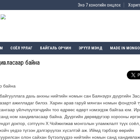
Энэ 7 хоногийн онцлох
Хоригг
ЭМ
СОЁЛ УРЛАГ
БАЙГАЛЬ ОРЧИН
ЭРҮҮЛ МЭНД
MADE IN MONGO
дивласаар байна
байгууллага дахь анхны нийтийн номын сан Баянзүрх дүүргийн Зас
азарт ажилладаг билээ. Харин арав гаруй мянган номын фондтой т
ангаар үйлчлүүлэгчдийн тоо өдрөөс өдөрт нэмэгдэж байгаа юм. Ир
анд ном хандивласаар байна. Дүүргийн дөрөвдүгээр хорооны иргэ
үндэт доктор, сэтгүүлч Х.Чойжилжав монголын уламжлалт түүх соёл,
хойч үедээ түгээн дэлгэрүүлэх хүсэлтэй аж. Иймд тэрбээр өөрийн
суурилсан олон сайхан бүтээлүүдээ нийтийн номын санд хандивлаж