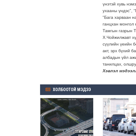
үнэтэй хувь нэм
ухааны үндэс”, 
“Бага харваан на
ганцхан монгол 
Тамгын газрын Т
Х.Чойжилжавт хү
сүүлийн үеийн б
акт, эрх бүхий 
албадын үйл ажи
танилцах, олшру
Хэвлэл мэдээл
ХОЛБООТОЙ МЭДЭЭ