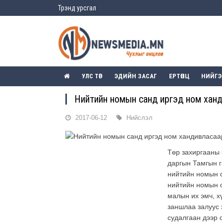
Трэнд урсгал
УЛС ТӨР
ЭДИЙН ЗАСАГ
ЕРТӨНЦ
НИЙГ
Нийтийн номын санд иргэд ном хан
2017-06-12
Нийслэл
Төр захиргааны 
даргын Тамгын г
нийтийн номын с
нийтийн номын с
малын их эмч, х
заншлаа залуус 
судалгаан дээр 