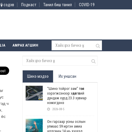
үй сэдэв
Подкаст
Танил биш танил
COVID-19
LIA
АМРАХ АГШИН
Шинэ мэдээ
Их уншсан
“Шинэ тойрог зам” төсөл
аг
хэрэгжсэнээр хөдөлгөөний
ус
дундаж хурд 23.3 хувиар
нэмэгдэнэ
гэд ч
2026-08-5
н,
 ёс
Он гарсаар усны ослын
улмаас 59 иргэн амиа
,
алдсаны 14 нь хүүхэд