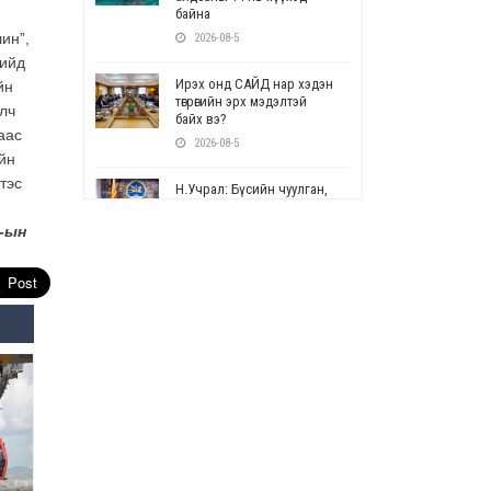
байна
ин”,
2026-08-5
хийд
Ирэх онд САЙД нар хэдэн
йн
төгрөгийн эрх мэдэлтэй
лч
байх вэ?
аас
2026-08-5
үйн
тэс
Н.Учрал: Бүсийн чуулган,
форум, салбарын ойн
арга хэмжээг цуцална
Г-ын
2026-08-5
СОР17: Цэцэрлэг,
сургуулийн бүртгэлд
өөрчлөлт орно
2026-08-5
УЕПГ: Биеэ үнэлэхийг
зохион байгуулж, хүн
худалдаалсан хэргүүдийг
шүүхэд шилжүүлжээ
2026-08-5