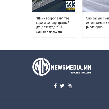
“Шинэ тойрог зам” төсөл
Энэ сарын 15-
хэрэгжсэнээр хөдөлгөөний
эхлэн замын хөдө
дундаж хурд 23.3
өөрчлөлт орно
хувиар нэмэгдэнэ