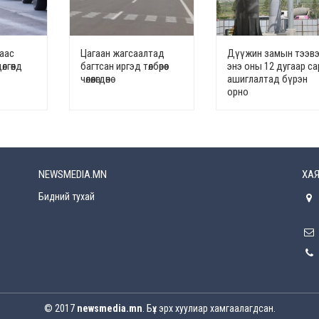
наас
Цагаан жагсаалтад
Дүүжин замын тээв
лгөөнд
багтсан иргэд төлбөрөөс
энэ оны 12 дугаар с
чөлөөлөгдөнө
ашиглалтад бүрэн
орно
NEWSMEDIA.MN
ХАЯ
Бидний тухай
© 2017
newsmedia.mn
. Бүх эрх хуулиар хамгаалагдсан.