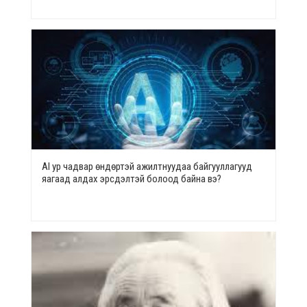
AI ур чадвар өндөртэй ажилтнуудаа байгууллагууд
яагаад алдах эрсдэлтэй болоод байна вэ?