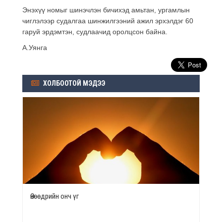
Энэхүү номыг шинэчлэн бичихэд амьтан, ургамлын
чиглэлээр судалгаа шинжилгээний ажил эрхэлдэг 60
гаруй эрдэмтэн, судлаачид оролцсон байна.
А.Уянга
ХОЛБООТОЙ МЭДЭЭ
Өнөөдрийн онч үг