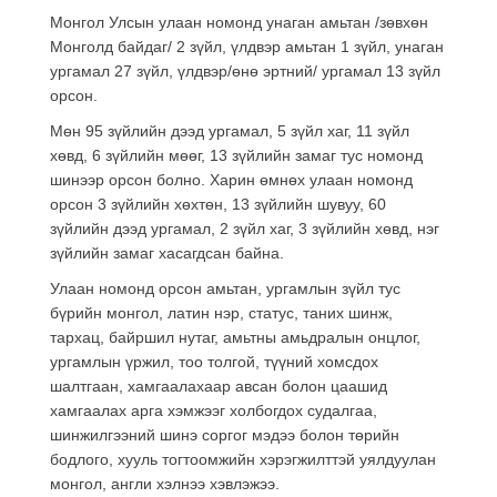
Монгол Улсын улаан номонд унаган амьтан /зөвхөн
Монголд байдаг/ 2 зүйл, үлдвэр амьтан 1 зүйл, унаган
ургамал 27 зүйл, үлдвэр/өнө эртний/ ургамал 13 зүйл
орсон.
Мөн 95 зүйлийн дээд ургамал, 5 зүйл хаг, 11 зүйл
хөвд, 6 зүйлийн мөөг, 13 зүйлийн замаг тус номонд
шинээр орсон болно. Харин өмнөх улаан номонд
орсон 3 зүйлийн хөхтөн, 13 зүйлийн шувуу, 60
зүйлийн дээд ургамал, 2 зүйл хаг, 3 зүйлийн хөвд, нэг
зүйлийн замаг хасагдсан байна.
Улаан номонд орсон амьтан, ургамлын зүйл тус
бүрийн монгол, латин нэр, статус, таних шинж,
тархац, байршил нутаг, амьтны амьдралын онцлог,
ургамлын үржил, тоо толгой, түүний хомсдох
шалтгаан, хамгаалахаар авсан болон цаашид
хамгаалах арга хэмжээг холбогдох судалгаа,
шинжилгээний шинэ соргог мэдээ болон төрийн
бодлого, хууль тогтоомжийн хэрэгжилттэй уялдуулан
монгол, англи хэлнээ хэвлэжээ.