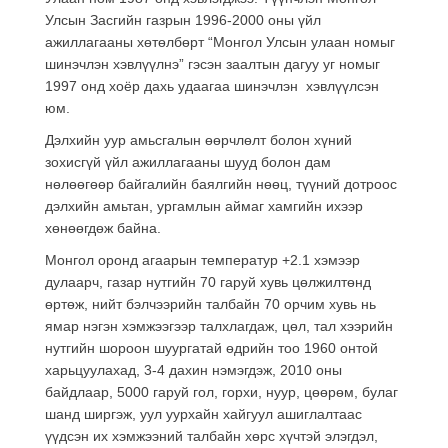
Улсын Засгийн газрын 1996-2000 оны үйл
ажиллагааны хөтөлбөрт “Монгол Улсын улаан номыг
шинэчлэн хэвлүүлнэ” гэсэн заалтын дагуу уг номыг
1997 онд хоёр дахь удаагаа шинэчлэн хэвлүүлсэн
юм.
Дэлхийн уур амьсгалын өөрчлөлт болон хүний
зохисгүй үйл ажиллагааны шууд болон дам
нөлөөгөөр байгалийн баялгийн нөөц, түүний дотроос
дэлхийн амьтан, ургамлын аймаг хамгийн ихээр
хөнөөгдөж байна.
Монгол оронд агаарын температур +2.1 хэмээр
дулаарч, газар нутгийн 70 гаруй хувь цөлжилтөнд
өртөж, нийт бэлчээрийн талбайн 70 орчим хувь нь
ямар нэгэн хэмжээгээр талхлагдаж, цөл, тал хээрийн
нутгийн шороон шуургатай өдрийн тоо 1960 онтой
харьцуулахад, 3-4 дахин нэмэгдэж, 2010 оны
байдлаар, 5000 гаруй гол, горхи, нуур, цөөрөм, булаг
шанд ширгэж, уул уурхайн хайгуул ашиглалтаас
үүдсэн их хэмжээний талбайн хөрс хүчтэй элэгдэл,