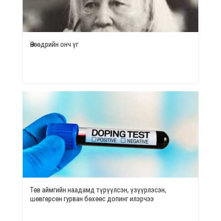
Өнөөдрийн онч үг
Төв аймгийн наадамд түрүүлсэн, үзүүрлэсэн,
шөвгөрсөн гурван бөхөөс допинг илэрчээ