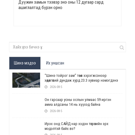
Дүүжин замын тээвэр энэ оны 12 дугаар сард
ашиглалтад бүрэн орно
Шинэ мэдээ
Их уншсан
“Шинэ тойрог зам” төсөл хэрэгжсэнээр
хөдөлгөөний дундаж хурд 23.3 хувиар нэмэгдэнэ
2026-08-5
Он гарсаар усны ослын улмаас 59 иргэн
амиа алдсаны 14 нь хүүхэд байна
2026-08-5
Ирэх онд САЙД нар хэдэн төгрөгийн эрх
мэдэлтэй байх вэ?