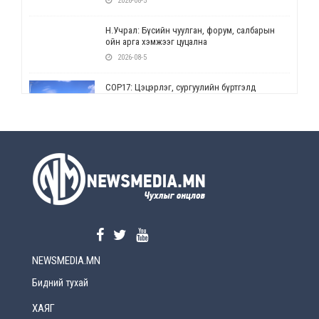
2026-08-5
Н.Учрал: Бүсийн чуулган, форум, салбарын
ойн арга хэмжээг цуцална
2026-08-5
СОР17: Цэцэрлэг, сургуулийн бүртгэлд
өөрчлөлт орно
2026-08-5
УЕПГ: Биеэ үнэлэхийг зохион байгуулж, хүн
худалдаалсан хэргүүдийг шүүхэд
шилжүүлжээ
2026-08-5
Өнөөдрийн онч үг
2026-08-5
NEWSMEDIA.MN
Энэ сарын 15-наас эхлэн замын хөдөлгөөнд
өөрчлөлт орно
Бидний тухай
2026-08-4
ХАЯГ