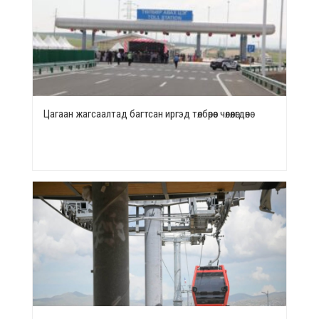
Цагаан жагсаалтад багтсан иргэд төлбөрөөс чөлөөлөгдөнө