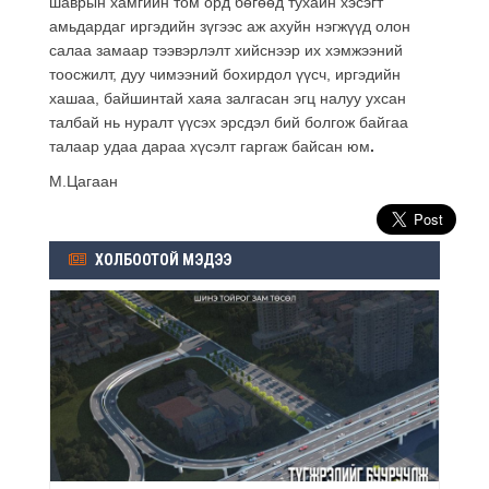
шаврын хамгийн том орд бөгөөд тухайн хэсэгт
амьдардаг иргэдийн зүгээс аж ахуйн нэгжүүд олон
салаа замаар тээвэрлэлт хийснээр их хэмжээний
тоосжилт, дуу чимээний бохирдол үүсч, иргэдийн
хашаа, байшинтай хаяа залгасан эгц налуу ухсан
талбай нь нуралт үүсэх эрсдэл бий болгож байгаа
талаар удаа дараа хүсэлт гаргаж байсан юм
.
М.Цагаан
ХОЛБООТОЙ МЭДЭЭ