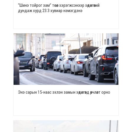
“Шинэ тойрог зам” төсөл хэрэгжсэнээр хөдөлгөөний
дундаж хурд 23.3 хувиар нэмэгдэнэ
Энэ сарын 15-наас эхлэн замын хөдөлгөөнд өөрчлөлт орно