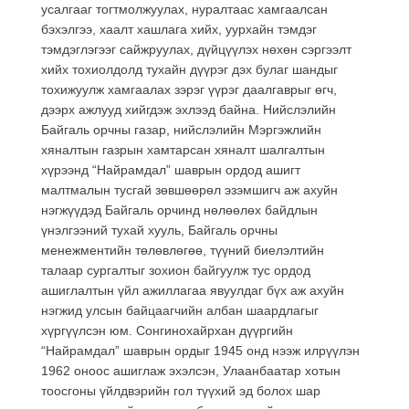
усалгааг тогтмолжуулах, нуралтаас хамгаалсан
бэхэлгээ, хаалт хашлага хийх, уурхайн тэмдэг
тэмдэглэгээг сайжруулах, дүйцүүлэх нөхөн сэргээлт
хийх тохиолдолд тухайн дүүрэг дэх булаг шандыг
тохижуулж хамгаалах зэрэг үүрэг даалгаврыг өгч,
дээрх ажлууд хийгдэж эхлээд байна. Нийслэлийн
Байгаль орчны газар, нийслэлийн Мэргэжлийн
хяналтын газрын хамтарсан хяналт шалгалтын
хүрээнд “Найрамдал” шаврын ордод ашигт
малтмалын тусгай зөвшөөрөл эзэмшигч аж ахуйн
нэгжүүдэд Байгаль орчинд нөлөөлөх байдлын
үнэлгээний тухай хууль, Байгаль орчны
менежментийн төлөвлөгөө, түүний биелэлтийн
талаар сургалтыг зохион байгуулж тус ордод
ашиглалтын үйл ажиллагаа явуулдаг бүх аж ахуйн
нэгжид улсын байцаагчийн албан шаардлагыг
хүргүүлсэн юм. Сонгинохайрхан дүүргийн
“Найрамдал” шаврын ордыг 1945 онд нээж илрүүлэн
1962 оноос ашиглаж эхэлсэн, Улаанбаатар хотын
тоосгоны үйлдвэрийн гол түүхий эд болох шар