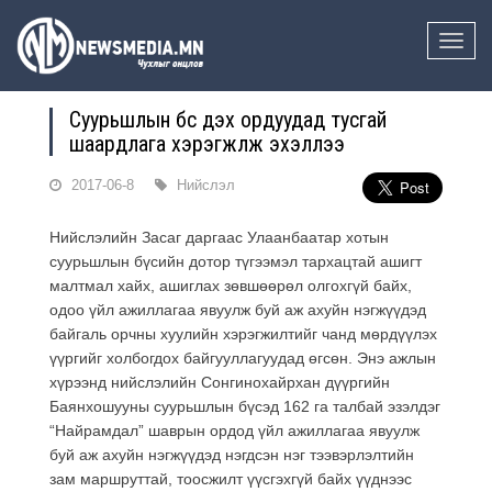
Toggle
naviga
Суурьшлын бүс дэх ордуудад тусгай
шаардлага хэрэгжүүлж эхэллээ
2017-06-8
Нийслэл
Нийслэлийн Засаг даргаас Улаанбаатар хотын
суурьшлын бүсийн дотор түгээмэл тархацтай ашигт
малтмал хайх, ашиглах зөвшөөрөл олгохгүй байх,
одоо үйл ажиллагаа явуулж буй аж ахуйн нэгжүүдэд
байгаль орчны хуулийн хэрэгжилтийг чанд мөрдүүлэх
үүргийг холбогдох байгууллагуудад өгсөн. Энэ ажлын
хүрээнд нийслэлийн Сонгинохайрхан дүүргийн
Баянхошууны суурьшлын бүсэд 162 га талбай эзэлдэг
“Найрамдал” шаврын ордод үйл ажиллагаа явуулж
буй аж ахуйн нэгжүүдэд нэгдсэн нэг тээвэрлэлтийн
зам маршруттай, тоосжилт үүсгэхгүй байх үүднээс