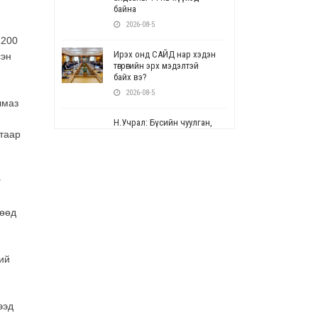
байна
2026-08-5
1200
Ирэх онд САЙД нар хэдэн
сэн
төгрөгийн эрх мэдэлтэй
байх вэ?
2026-08-5
лмаз
Н.Учрал: Бүсийн чуулган,
атаар
форум, салбарын ойн
арга хэмжээг цуцална
2026-08-5
г
СОР17: Цэцэрлэг,
сургуулийн бүртгэлд
гөөд
өөрчлөлт орно
2026-08-5
ий
УЕПГ: Биеэ үнэлэхийг
зохион байгуулж, хүн
худалдаалсан хэргүүдийг
шүүхэд шилжүүлжээ
ээд
2026-08-5