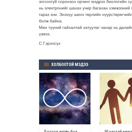
зогсохгүй соронзон орчинг мэдрэх биологийн с
нь электронийг шахах учир багахан хэмжээний 
гарах юм. Энэхүү шинэ төрлийн нүүрстөрөгчийн
болж байна.
Мөн түүний гайхалтай хатуулаг чанар нь далай
үзжээ.
С.Гэрэлсүх
ХОЛБООТОЙ МЭДЭЭ
Дотоод ертөнц бол
50 настай эмэг