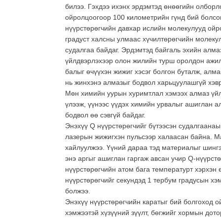
билээ. Гэхдээ ихэнх эрдэмтэд өнөөгийн олборл
ойролцоогоор 100 километрийн гүнд бий болсон
нүүрстөрөгчийн давхар ислийн молекулууд ойр
градуст халсны улмаас хүчилтөрөгчийн молекул
судалгаа байдаг. Эрдэмтэд байгаль эхийн алма
үйлдвэрлэхээр олон жилийн турш оролдон ажил
балыг өчүүхэн жижиг хэсэг болгон буталж, алма
нь жинхэнэ алмазыг бодвол харьцуулашгүй хэвр
Мөн химийн уурын хуримтлал хэмээх алмаз үйлд
үлээж, үүнээс үүдэх химийн урвалыг ашиглан а
бодвол өө сэвгүй байдаг.
Энэхүү Q нүүрстөрөгчийг бүтээсэн судалгаанаы
лазерын жижигхэн пульсээр халаасан байна. Ма
хайлуулжээ. Үүний дараа тэд материалыг шингэ
энэ аргыг ашиглан гаргаж авсан учир Q-нүүрс
нүүрстөрөгчийн атом бага температурт хэрхэн ө
нүүрстөрөгчийг секундэд 1 тербум градусын хэ
болжээ.
Энэхүү нүүрстөрөгчийн каратыг бий болгоход 
хэмжээтэй хүзүүний зүүлт, бөгжийг хормын дото