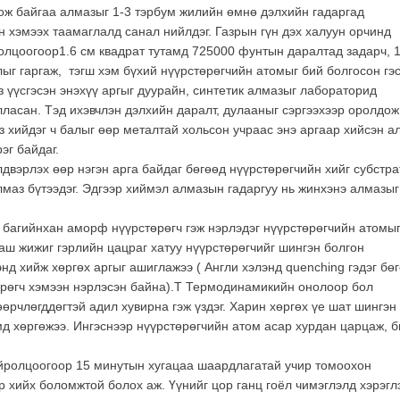
ож байгаа алмазыг 1-3 тэрбум жилийн өмнө дэлхийн гадаргад
 хэмээх таамаглалд санал нийлдэг. Газрын гүн дэх халуун орчинд
олцоогоор1.6 см квадрат тутамд 725000 фунтын даралтад задарч, 
ыг гаргаж, тэгш хэм бүхий нүүрстөрөгчийн атомыг бий болгосон гэ
з үүсгэсэн энэхүү аргыг дуурайн, синтетик алмазыг лабораторид
ласан. Тэд ихэвчлэн дэлхийн даралт, дулааныг сэргээхээр оролдож
з хийдэг ч балыг өөр металтай хольсон учраас энэ аргаар хийсэн а
эг байдаг.
вэрлэх өөр нэгэн арга байдаг бөгөөд нүүрстөрөгчийн хийг субстр
лмаз бүтээдэг. Эдгээр хиймэл алмазын гадаргуу нь жинхэнэ алмазыг
 багийнхан аморф нүүрстөрөгч гэж нэрлэдэг нүүрстөрөгчийн атомы
ш жижиг гэрлийн цацраг хатуу нүүрстөрөгчийг шингэн болгон
нд хийж хөргөх аргыг ашиглажээ ( Англи хэлэнд quenching гэдэг бө
төрөгч хэмээн нэрлэсэн байна).Т Термодинамикийн онолоор бол
өрчлөгддөгтэй адил хувирна гэж үздэг. Харин хөргөх үе шат шингэн
мд хөргөжээ. Ингэснээр нүүрстөрөгчийн атом асар хурдан царцаж, б
ойролцоогоор 15 минутын хугацаа шаардлагатай учир томоохон
р хийх боломжтой болох аж. Үүнийг цор ганц гоёл чимэглэлд хэрэгл