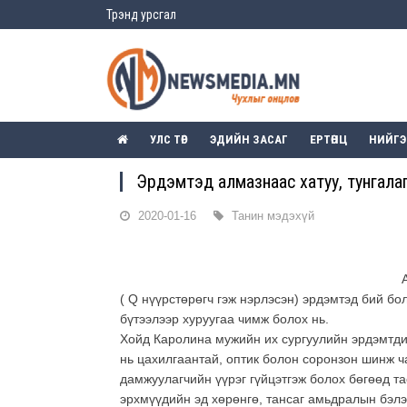
Трэнд урсгал
УЛС ТӨР
ЭДИЙН ЗАСАГ
ЕРТӨНЦ
НИЙГ
Эрдэмтэд алмазнаас хатуу, тунгалаг ө
2020-01-16
Танин мэдэхүй
( Q нүүрстөрөгч гэж нэрлэсэн) эрдэмтэд бий бо
бүтээлээр хуруугаа чимж болох нь.
Хойд Каролина мужийн их сургуулийн эрдэмтди
нь цахилгаантай, оптик болон соронзон шинж ча
дамжуулагчийн үүрэг гүйцэтгэж болох бөгөөд т
эрхмүүдийн эд хөрөнгө, тансаг амьдралын бэлэ