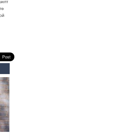
шилт
гө
Өнөөдрийн онч үг
ой
2026-08-5
Энэ сарын 15-наас эхлэн
замын хөдөлгөөнд өөрчлөлт
орно
2026-08-4
С.Бямбацогт: Иргэд,
бизнес эрхлэгчдэд
хүрсэн өгөөжөөрөө ажлаа үнэлж,
хэрэгжилтээ тайлагнадаг
байх ёстой
2026-08-4
Улсын онцгой комисс
өвөлжилтийн бэлтгэл,
бэлэн байдлыг хангах
чиглэлээр хуралдлаа
2026-07-30
Баян-Өлгийн дараагийн