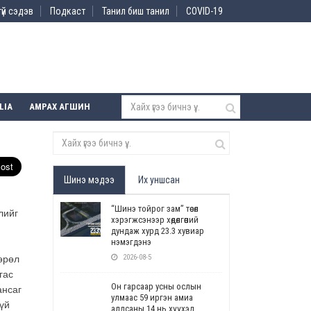
үй сэдэв
Подкаст
Танил биш танил
COVID-19
LIA
АМРАХ АГШИН
Шинэ мэдээ
Их уншсан
“Шинэ тойрог зам” төсөл
лийг
хэрэгжсэнээр хөдөлгөөний
дундаж хурд 23.3 хувиар
нэмэгдэнэ
2026-08-5
өрөл
гас
Он гарсаар усны ослын
ансаг
улмаас 59 иргэн амиа
үй
алдсаны 14 нь хүүхэд