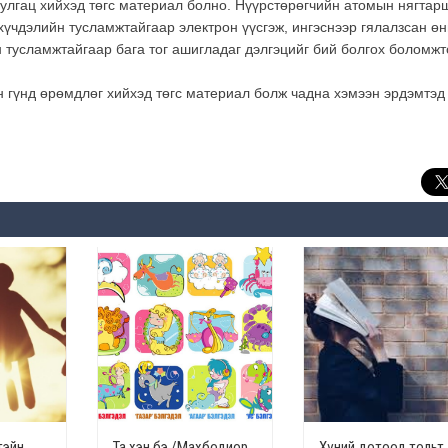
уулгац хийхэд төгс материал болно. Нүүрстөрөгчийн атомын нягтар
хүчдэлийн тусламжтайгаар электрон үүсгэж, ингэснээр гялалзсан өн
 тусламжтайгаар бага тог ашигладаг дэлгэцийг бий болгох боломжт
н гүнд өрөмдлөг хийхэд төгс материал болж чадна хэмээн эрдэмтэд
тэйн
Та хэн бэ /Махбодиор
Хүний дотоод тольт