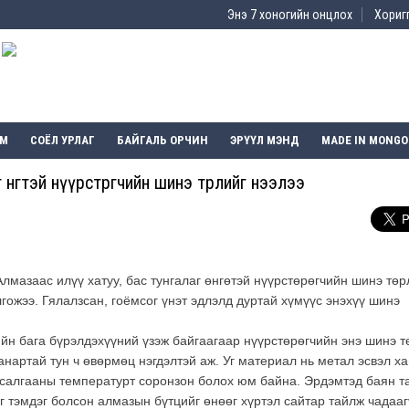
Энэ 7 хоногийн онцлох
Хоригг
ЭМ
СОЁЛ УРЛАГ
БАЙГАЛЬ ОРЧИН
ЭРҮҮЛ МЭНД
MADE IN MONGO
нгөтэй нүүрстөрөгчийн шинэ төрлийг нээлээ
Алмазаас илүү хатуу, бас тунгалаг өнгөтэй нүүрстөрөгчийн шинэ төр
лгожээ. Гялалзсан, гоёмсог үнэт эдлэлд дуртай хүмүүс энэхүү шинэ
йн бага бүрэлдэхүүний үзэж байгаагаар нүүрстөрөгчийн энэ шинэ т
нартай тун ч өвөрмөц нэгдэлтэй аж. Уг материал нь метал эсвэл ха
асалгааны температурт соронзон болох юм байна. Эрдэмтэд баян т
г тэмдэг болсон алмазын бүтцийг өнөөг хүртэл сайтар тайлж чадааг