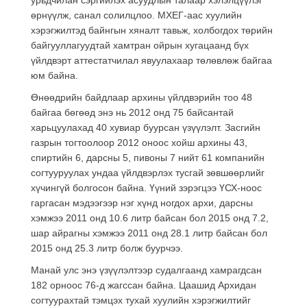
өрнүүлж, санал солилцлоо. МХЕГ-аас хуулийн
хэрэгжилтэд байнгын хяналт тавьж, холбогдох төрийн
байгууллагуудтай хамтран ойрын хугацаанд бүх
үйлдвэрт аттестатчилал явуулахаар төлөвлөж байгаа
юм байна.
Өнөөдрийн байдлаар архины үйлдвэрийн тоо 48
байгаа бөгөөд энэ нь 2012 онд 75 байсантай
харьцуулахад 40 хувиар буурсан үзүүлэлт. Засгийн
газрын тогтоолоор 2012 оноос хойш архины 43,
спиртийн 6, дарсны 5, пивоны 7 нийт 61 компанийн
согтууруулах ундаа үйлдвэрлэх тусгай зөвшөөрлийг
хүчингүй болгосон байна. Үүний зэрэгцээ ҮСХ-ноос
гаргасан мэдээгээр нэг хүнд ногдох архи, дарсны
хэмжээ 2011 онд 10.6 литр байсан бол 2015 онд 7.2,
шар айрагны хэмжээ 2011 онд 28.1 литр байсан бол
2015 онд 25.3 литр болж буурчээ.
Манай улс энэ үзүүлэлтээр судалгаанд хамрагдсан
182 орноос 76-д жагссан байна. Цаашид Архидан
согтуурахтай тэмцэх тухай хуулийн хэрэгжилтийг