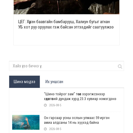
ЦЕГ: Хүрэн баавгайн бамбарууш, Халиун бугыг агнан
УБ хот руу оруулах гэж байсан этгээдийг саатуулжээ
Шинэ мэдээ
Их уншсан
“Шинэ тойрог зам” төсөл хэрэгжсэнээр
хөдөлгөөний дундаж хурд 23.3 хувиар нэмэгдэнэ
2026-08-5
Он гарсаар усны ослын улмаас 59 иргэн
амиа алдсаны 14 нь хүүхэд байна
2026-08-5