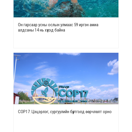
Он гарсаар усны ослын улмаас 59 иргэн амиа
алдсаны 14 нь хүүхэд байна
СОР17: Цэцэрлэг, сургуулийн бүртгэлд өөрчлөлт орно