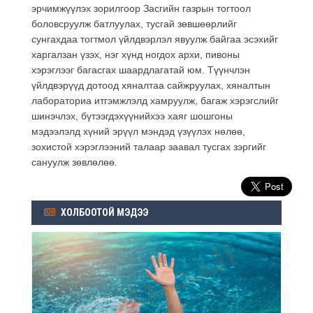
эрчимжүүлэх зорилгоор Засгийн газрын тогтоол
боловсруулж батлуулах, тусгай зөвшөөрлийг
сунгахдаа тогтмол үйлдвэрлэл явуулж байгаа эсэхийг
харгалзан үзэх, нэг хүнд ногдох архи, пивоны
хэрэглээг багасгах шаардлагатай юм. Түүнчлэн
үйлдвэрүүд дотоод хяналтаа сайжруулах, хяналтын
лабораториа итгэмжлэлд хамруулж, багаж хэрэгслийг
шинэчлэх, бүтээгдэхүүнийхээ хаяг шошгоны
мэдээлэлд хүний эрүүл мэндэд үзүүлэх нөлөө,
зохистой хэрэглээний талаар заавал тусгах зэргийг
сануулж зөвлөлөө.
ХОЛБООТОЙ МЭДЭЭ