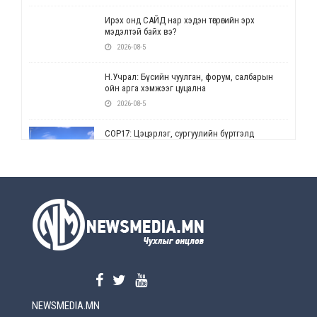
Ирэх онд САЙД нар хэдэн төгрөгийн эрх
мэдэлтэй байх вэ?
2026-08-5
Н.Учрал: Бүсийн чуулган, форум, салбарын
ойн арга хэмжээг цуцална
2026-08-5
СОР17: Цэцэрлэг, сургуулийн бүртгэлд
өөрчлөлт орно
2026-08-5
УЕПГ: Биеэ үнэлэхийг зохион байгуулж, хүн
худалдаалсан хэргүүдийг шүүхэд
шилжүүлжээ
2026-08-5
Өнөөдрийн онч үг
2026-08-5
NEWSMEDIA.MN
Энэ сарын 15-наас эхлэн замын хөдөлгөөнд