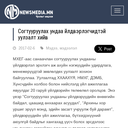
Toggle
naviga
Согтууруулах ундаа үйлдвэрлэгчидтэй
уулзалт хийв
2017-02-6
Мэдээ, мэдээлэл
МХЕГ-аас санаачлан согтууруулах ундааны
үйлдвэрлэл эрхлэгч аж ахуйн нэгжүүдийн удирдлага,
менежерүүдтэй зөвлөлдөх уулзалт зохион
байгууллаа. Уулзалтад ХХААХҮЯ, НМХГ, ДЭМБ,
Хүнсчдийн холбоо болон нийслэлд үйл ажиллагаа
явуулдаг 20 гаруй үйлдвэрийн төлөөлөл оролцов. Энэ
үеэр “Согтууруулах ундааны үйлдвэрүүдийн өнөөгийн
байдал, цаашид анхаарах асуудал”, “Архины хор
уршиг эрүүл мэнд, эдийн засагт учруулж буй дарамт”,
үйлдвэрүүдийн үйл ажиллагаа, бүтээгдэхүүний
аюулгүй байдлыг хангахад үүсч болох эрсдэлээс
урьдчилан сэргийлэх асуудлын талаар хэлэлцүүлэг