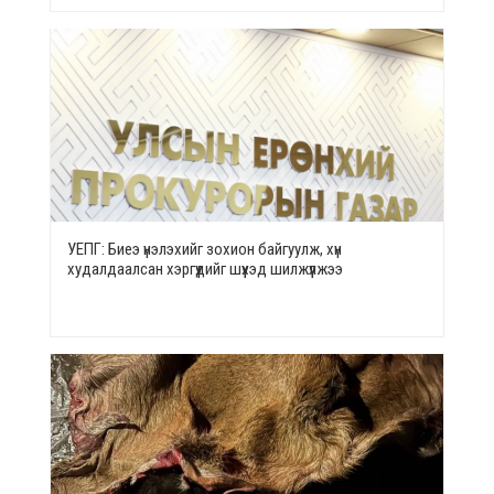
УЕПГ: Биеэ үнэлэхийг зохион байгуулж, хүн
худалдаалсан хэргүүдийг шүүхэд шилжүүлжээ