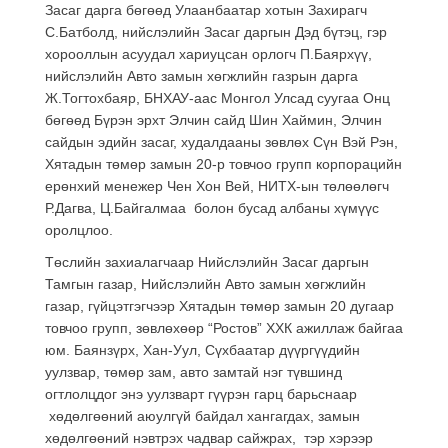
Засаг дарга бөгөөд Улаанбаатар хотын Захирагч
С.Батболд, нийслэлийн Засаг даргын Дэд бүтэц, гэр
хорооллын асуудал хариуцсан орлогч П.Баярхүү,
нийслэлийн Авто замын хөгжлийн газрын дарга
Ж.Тогтохбаяр, БНХАУ-аас Монгол Улсад суугаа Онц
бөгөөд Бүрэн эрхт Элчин сайд Шин Хаймин, Элчин
сайдын эдийн засаг, худалдааны зөвлөх Сүн Вэй Рэн,
Хятадын төмөр замын 20-р товчоо групп корпорацийн
ерөнхий менежер Чен Хон Вей, НИТХ-ын төлөөлөгч
Р.Дагва, Ц.Байгалмаа болон бусад албаны хүмүүс
оролцлоо.
Төслийн захиалагчаар Нийслэлийн Засаг даргын
Тамгын газар, Нийслэлийн Авто замын хөгжлийн
газар, гүйцэтгэгчээр Хятадын төмөр замын 20 дугаар
товчоо групп, зөвлөхөөр “Ростов” ХХК ажиллаж байгаа
юм. Баянзүрх, Хан-Уул, Сүхбаатар дүүргүүдийн
уулзвар, төмөр зам, авто замтай нэг түвшинд
огтлолцдог энэ уулзварт гүүрэн гарц барьснаар
хөдөлгөөний аюулгүй байдал хангагдах, замын
хөдөлгөөний нэвтрэх чадвар сайжрах, тэр хэрээр