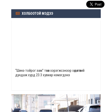
ХОЛБООТОЙ МЭДЭЭ
“Шинэ тойрог зам” төсөл хэрэгжсэнээр хөдөлгөөний
дундаж хурд 23.3 хувиар нэмэгдэнэ