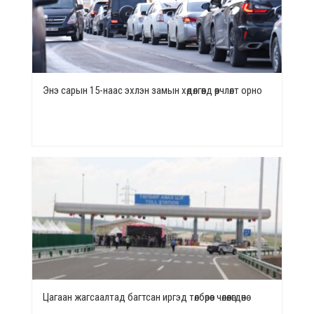
Энэ сарын 15-наас эхлэн замын хөдөлгөөнд өөрчлөлт орно
Цагаан жагсаалтад багтсан иргэд төлбөрөөс чөлөөлөгдөнө