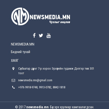
УЕПГ: Биеэ үнэлэхийг зохион байгуулж, хүн
худалдаалсан хэргүүдийг шүүхэд
шилжүүлжээ
2026-08-5
Өнөөдрийн онч үг
2026-08-5
NEWSMEDIA.MN
Энэ сарын 15-наас эхлэн замын хөдөлгөөнд
өөрчлөлт орно
Бидний тухай
2026-08-4
ХАЯГ
С.Бямбацогт: Иргэд, бизнес эрхлэгчдэд
Сүхбаатар дүүрэг 7-р хороо Эрхүүгийн гудамж Дэлгэр төв 301
хүрсэн өгөөжөөрөө ажлаа үнэлж, хэрэгжилтээ
тайлагнадаг байх ёстой
тоот
2026-08-4
newsmedia.mn@gmail.com
+976 9918-9748, 9913-0782, 8842-1818
Улсын онцгой комисс өвөлжилтийн бэлтгэл,
бэлэн байдлыг хангах чиглэлээр хуралдлаа
2026-07-30
© 2017
newsmedia.mn
. Бүх эрх хуулиар хамгаалагдсан.
Баян-Өлгийн дараагийн засаг “ноён”-ы