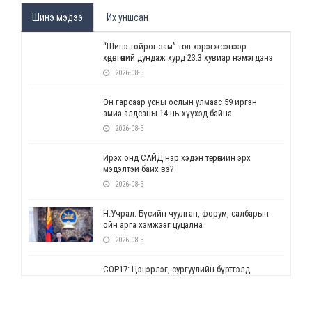
Шинэ мэдээ
Их уншсан
“Шинэ тойрог зам” төсөл хэрэгжсэнээр
хөдөлгөөний дундаж хурд 23.3 хувиар нэмэгдэнэ
2026-08-5
Он гарсаар усны ослын улмаас 59 иргэн
амиа алдсаны 14 нь хүүхэд байна
2026-08-5
Ирэх онд САЙД нар хэдэн төгрөгийн эрх
мэдэлтэй байх вэ?
2026-08-5
Н.Учрал: Бүсийн чуулган, форум, салбарын
ойн арга хэмжээг цуцална
2026-08-5
СОР17: Цэцэрлэг, сургуулийн бүртгэлд
өөрчлөлт орно
2026-08-5