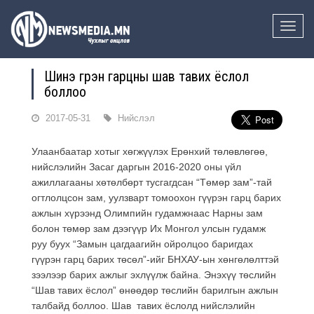
Toggle
naviga
Шинэ гүүрэн гарцны шав тавих ёслол
боллоо
2017-05-31
Нийслэл
Улаанбаатар хотыг хөгжүүлэх Ерөнхий төлөвлөгөө,
нийслэлийн Засаг даргын 2016-2020 оны үйл
ажиллагааны хөтөлбөрт тусгагдсан “Төмөр зам”-тай
огтлолцсон зам, уулзварт томоохон гүүрэн гарц барих
ажлын хүрээнд Олимпийн гудамжнаас Нарны зам
болон төмөр зам дээгүүр Их Монгол улсын гудамж
руу буух “Замын цагдаагийн ойролцоо баригдах
гүүрэн гарц барих төсөл”-ийг БНХАУ-ын хөнгөлөлттэй
зээлээр барих ажлыг эхлүүлж байна. Энэхүү төслийн
“Шав тавих ёслол” өнөөдөр төслийн барилгын ажлын
талбайд боллоо. Шав тавих ёслолд нийслэлийн