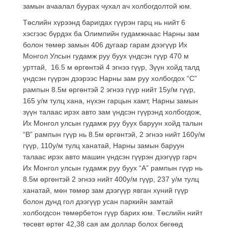
замын ачаалал буурах чухал ач холбогдолтой юм.
Төслийн хүрээнд баригдах гүүрэн гарц нь нийт 6
хэсгээс бүрдэх ба Олимпийн гудамжнаас Нарны зам
болон төмөр замын 406 дугаар гарам дээгүүр Их
Монгол Улсын гудамж руу буух үндсэн гүүр 470 м
урттай, 16.5 м өргөнтэй 4 эгнээ гүүр, Зүүн хойд талд
үндсэн гүүрэн дээрээс Нарны зам руу холбогдох “С”
рампын 8.5м өргөнтэй 2 эгнээ гүүр нийт 15у/м гүүр,
165 у/м тулц хана, нүхэн гарцын хамт, Нарны замын
зүүн талаас ирэх авто зам үндсэн гүүрэнд холбогдож,
Их Монгол улсын гудамж руу буух баруун хойд талын
“В” рампын гүүр нь 8.5м өргөнтэй, 2 эгнээ нийт 160у/м
гүүр, 110у/м тулц ханатай, Нарны замын баруун
талаас ирэх авто машин үндсэн гүүрэн дээгүүр гарч
Их Монгол улсын гудамж руу буух “А” рампын гүүр нь
8.5м өргөнтэй 2 эгнээ нийт 400у/м гүүр, 237 у/м тулц
ханатай, мөн төмөр зам дээгүүр явган хүний гүүр
болон дунд гол дээгүүр усан паркийн замтай
холбогдсон төмөрбетон гүүр барих юм. Төслийн нийт
төсөвт өртөг 42,38 сая ам доллар болох бөгөөд