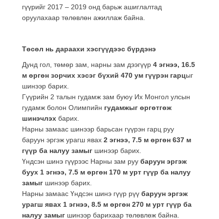
гүүрийг 2017 – 2019 онд барьж ашиглалтад
оруулахаар төлөвлөн ажиллаж байна.
Төсөл нь дараахи хэсгүүдээс бүрдэнэ
Дунд гол, төмөр зам, нарны зам дээгүүр
4 эгнээ, 16.5
м өргөн зорчих хэсэг бүхий 470 ум гүүрэн гарц
ыг
шинээр барих.
Гүүрийн 2 талын гудамж зам буюу Их Монгол улсын
гудамж болон Олимпийн
гудамжыг өргөтгөж
шинэчлэх
барих.
Нарны замаас шинээр барьсан гүүрэн гарц руу
баруун эргэж урагш явах
2 эгнээ, 7.5 м өргөн 637 м
гүүр ба налуу замыг
шинээр барих.
Үндсэн шинэ гүүрээс Нарны зам руу
баруун эргэж
буух
1 эгнээ, 7.5 м өргөн 170 м урт гүүр ба налуу
замыг
шинээр барих.
Нарны замаас Үндсэн шинэ гүүр рүү
баруун эргэж
урагш явах
1 эгнээ, 8.5 м өргөн 270 м урт гүүр ба
налуу замыг
шинээр барихаар төлөвлөж байна.