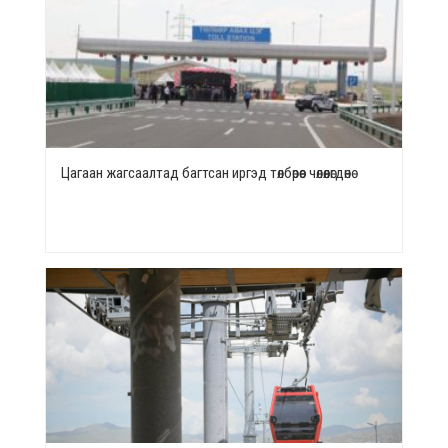
Цагаан жагсаалтад багтсан иргэд төлбөрөөс чөлөөлөгдөнө