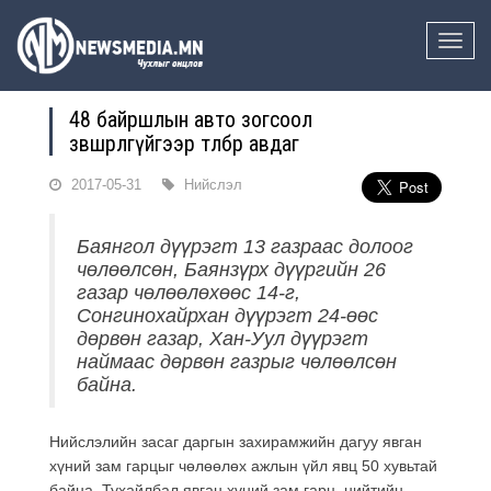
Toggle
naviga
48 байршлын авто зогсоол
зөвшөөрөлгүйгээр төлбөр авдаг
2017-05-31
Нийслэл
Баянгол дүүрэгт 13 газраас долоог
чөлөөлсөн, Баянзүрх дүүргийн 26
газар чөлөөлөхөөс 14-г,
Сонгинохайрхан дүүрэгт 24-өөс
дөрвөн газар, Хан-Уул дүүрэгт
наймаас дөрвөн газрыг чөлөөлсөн
байна.
Нийслэлийн засаг даргын захирамжийн дагуу явган
хүний зам гарцыг чөлөөлөх ажлын үйл явц 50 хувьтай
байна. Тухайлбал явган хүний зам гарц, нийтийн