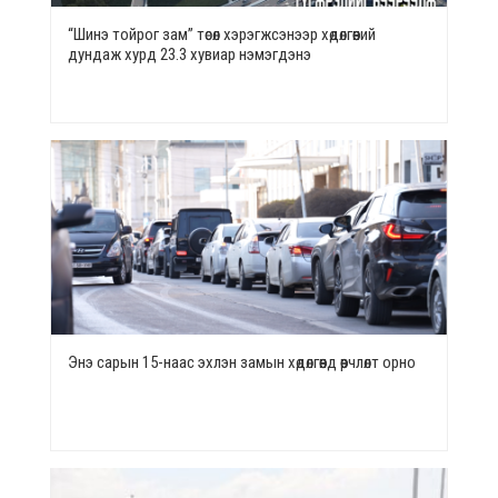
“Шинэ тойрог зам” төсөл хэрэгжсэнээр хөдөлгөөний
дундаж хурд 23.3 хувиар нэмэгдэнэ
Энэ сарын 15-наас эхлэн замын хөдөлгөөнд өөрчлөлт орно