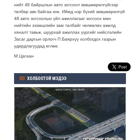
нийт 48 байршлын авто зогсоол зөвшөөрөлгүйгээр
төлбөр авч байгаа юм. Иймд нэр бүхий зөвшөөрөлгүй
48 авто зогсоолын үйл ажиллагааг зогсоох мөн
нийтийн эзэмшлийн зам талбайг чөлөөлөх ажилд
хяналт тавьж, шуурхай ажиллах үүргийг нийслэлийн
Засаг даргын орлогч П.Баярхүү холбогдох газрын
удирдлагуудад өглөө.
М.Цагаан
ХОЛБООТОЙ МЭДЭЭ