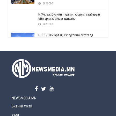
2026-08-5
Н.Учрал: Бүсийн чуулган, форум, салбарын
ойн арга хэмжээг цуцална
2026-08-5
СОР17: Цэцэрлэг, сургуулийн бүртгэлд
өөрчлөлт орно
2026-08-5
УЕПГ: Биеэ үнэлэхийг зохион байгуулж, хүн
худалдаалсан хэргүүдийг шүүхэд
шилжүүлжээ
2026-08-5
Өнөөдрийн онч үг
2026-08-5
NEWSMEDIA.MN
Энэ сарын 15-наас эхлэн замын хөдөлгөөнд
өөрчлөлт орно
Бидний тухай
2026-08-4
ХАЯГ