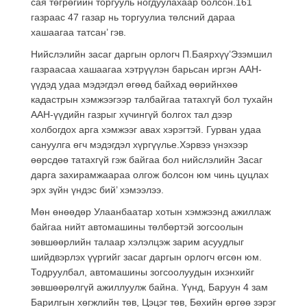
сая төгрөгийн торгууль ногдуулахаар болсон.161
газраас 47 газар нь торгуулиа төлсний дараа
хашаагаа татсан’ гэв.
Нийслэлийн засаг даргын орлогч П.Баярхүү’Эзэмшил
газраасаа хашаагаа хэтрүүлэн барьсан иргэн ААН-
үүдэд удаа мэдэгдэл өгөөд байхад өөрийнхөө
кадастрын хэмжээгээр талбайгаа татахгүй бол тухайн
ААН-үүдийн газрыг хүчингүй болгох тал дээр
холбогдох арга хэмжээг авах хэрэгтэй. Гурван удаа
сануулга өгч мэдэгдэл хүргүүлье.Хэрвээ үнэхээр
өөрсдөө татахгүй гэж байгаа бол нийслэлийн Засаг
дарга захирамжаараа олгож болсон юм чинь цуцлах
эрх зүйн үндэс бий’ хэмээлээ.
Мөн өнөөдөр Улаанбаатар хотын хэмжээнд ажиллаж
байгаа нийт автомашины төлбөртэй зогсоолын
зөвшөөрлийн талаар хэлэлцэж зарим асуудлыг
шийдвэрлэх үүргийг засаг даргын орлогч өгсөн юм.
Тодруулбал, автомашины зогсоолуудын ихэнхийг
зөвшөөрөлгүй ажиллуулж байна. Үүнд, Баруун 4 зам
Барилгын хөгжлийн төв, Цэцэг төв, Бөхийн өргөө зэрэг