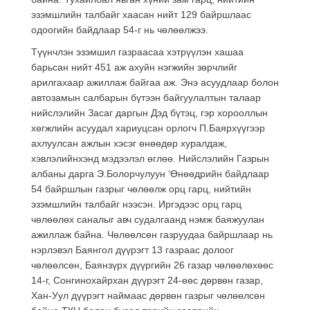
эзэмшлийн талбайг хаасан нийт 129 байршлаас
одоогийн байдлаар 54-г нь чөлөөлжээ.
Түүнчлэн эзэмшил газраасаа хэтрүүлэн хашаа
барьсан нийт 451 аж ахуйн нэгжийн зөрчлийг
арилгахаар ажиллаж байгаа аж. Энэ асуудлаар болон
автозамын салбарын бүтээн байгуулалтын талаар
нийслэлийн Засаг даргын Дэд бүтэц, гэр хорооллын
хөгжлийн асуудал хариуцсан орлогч П.Баярхүүгээр
ахлуулсан ажлын хэсэг өнөөдөр хуралдаж,
хэвлэлийнхэнд мэдээлэл өглөө. Нийслэлийн Газрын
албаны дарга Э.Болорчулуун ‘Өнөөдрийн байдлаар
54 байршлын газрыг чөлөөлж орц гарц, нийтийн
эзэмшлийн талбайг нээсэн. Иргэдээс орц гарц
чөлөөлөх саналыг авч судалгаанд нэмж баяжуулан
ажиллаж байна. Чөлөөлсөн газруудаа байршлаар нь
нэрлэвэл Баянгол дүүрэгт 13 газраас долоог
чөлөөлсөн, Баянзүрх дүүргийн 26 газар чөлөөлөхөөс
14-г, Сонгинохайрхан дүүрэгт 24-өөс дөрвөн газар,
Хан-Уул дүүрэгт наймаас дөрвөн газрыг чөлөөлсөн