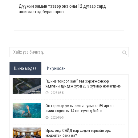
Дүүжин замын тээвэр энэ оны 12 дугаар сард
ашиглалтад бүрэн орно
Шинэ мэдээ
Их уншсан
“Шинэ тойрог зам” төсөл хэрэгжсэнээр
хөдөлгөөний дундаж хурд 23.3 хувиар нэмэгдэнэ
2026-08-5
Он гарсаар усны ослын улмаас 59 иргэн
амиа алдсаны 14 нь хүүхэд байна
2026-08-5
Ирэх онд САЙД нар хэдэн төгрөгийн эрх
мэдэлтэй байх вэ?