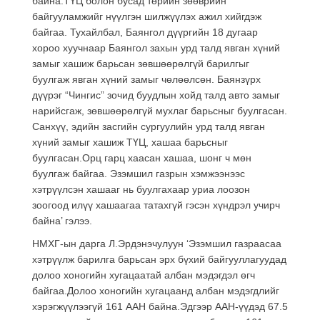
байна.ТҮЦ болон бусад төрийн зөөврийн
байгууламжийг нүүлгэн шилжүүлэх ажил хийгдэж
байгаа. Тухайлбал, Баянгол дүүргийн 18 дугаар
хороо хуучнаар Баянгол захын урд талд явган хүний
замыг хашиж барьсан зөвшөөрөлгүй барилгыг
буулгаж явган хүний замыг чөлөөлсөн. Баянзүрх
дүүрэг “Чингис” зочид буудлын хойд талд авто замыг
нарийсгаж, зөвшөөрөлгүй мухлаг барьсныг буулгасан.
Санхүү, эдийн засгийн сургуулийн урд талд явган
хүний замыг хашиж ТҮЦ, хашаа барьсныг
буулгасан.Орц гарц хаасан хашаа, шонг ч мөн
буулгаж байгаа. Эзэмшил газрын хэмжээнээс
хэтрүүлсэн хашааг нь буулгахаар уриа лоозон
зоогоод илүү хашаагаа татахгүй гэсэн хүндрэл учирч
байна’ гэлээ.
НМХГ-ын дарга Л.Эрдэнэчулуун ‘Эзэмшил газраасаа
хэтрүүлж барилга барьсан эрх бүхий байгууллагуудад
долоо хоногийн хугацаатай албан мэдэгдэл өгч
байгаа.Долоо хоногийн хугацаанд албан мэдэгдлийг
хэрэгжүүлээгүй 161 ААН байна.Эдгээр ААН-үүдэд 67.5