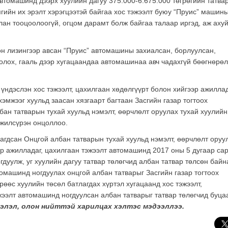
автомашинд дээрх хуулийн дагуу 375.000-6.675.000 төгрөгийн татва
гийн их эрэлт хэрэгцээтэй байгаа хос тэжээлт буюу “Пруис” машин
илан тооцоолоогүй, огцом дарамт болж байгаа талаар иргэд, аж аху
он лизингээр авсан “Пруис” автомашины захиалсан, борлуулсан,
олох, гааль дээр хугацаандаа автомашинаа авч чадахгүй бөөгнөрөл
 үндэслэн хос тэжээлт, цахилгаан хөдөлгүүрт болон хийгээр ажилла
эмжээг хуульд заасан хязгаарт багтаан Засгийн газар тогтоох
бан татварын тухай хуульд нэмэлт, өөрчлөлт оруулах тухай хуулийн
йжилсүрэн онцоллоо.
агдсан Онцгой албан татварын тухай хуульд нэмэлт, өөрчлөлт оруу
ээр ажилладаг, цахилгаан тэжээлт автомашинд 2017 оны 5 дугаар са
гдуулж, уг хуулийн дагуу татвар төлөгчид албан татвар төлсөн байн
омашинд ногдуулах онцгой албан татварыг Засгийн газар тогтоох
өөс хуулийн төсөл батлагдах хүртэл хугацаанд хос тэжээлт,
жээлт автомашинд ногдуулсан албан татварыг татвар төлөгчид буца
ээлэл, олон нийттэй харилцах хэлтэс мэдээллээ.