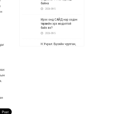
р
байна
ы
2026-08-5
йн
Ирэх онд САЙД нар хэдэн
төгрөгийн эрх мэдэлтэй
байх вэ?
2026-08-5
Н.Учрал: Бүсийн чуулган,
даг
форум, салбарын ойн
арга хэмжээг цуцална
2026-08-5
СОР17: Цэцэрлэг,
лах
сургуулийн бүртгэлд
рын
өөрчлөлт орно
а.
2026-08-5
УЕПГ: Биеэ үнэлэхийг
зохион байгуулж, хүн
ан
худалдаалсан хэргүүдийг
шүүхэд шилжүүлжээ
2026-08-5