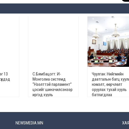
эг 13
С.Бямбацогт: И-
Чуулган: Нийгмийн
хүүхдэд
Монголиа системд
даатгалын багц хуул
“Нээлттэй парламент”
нэмэлт, өөрчлөлт
цэсийг шинэчилсэнээр
оруулах тухай хууль
иргэд хууль
батлагдлаа
тогтоомжийн төсөлд
санал өгөх эрхтэй
болов
NEWSMEDIA.MN
ХАЯ