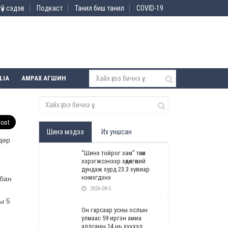
үй сэдэв
Подкаст
Танил биш танил
COVID-19
LIA
АМРАХ АГШИН
Шинэ мэдээ
Их уншсан
дөр
“Шинэ тойрог зам” төсөл
хэрэгжсэнээр хөдөлгөөний
дундаж хурд 23.3 хувиар
нэмэгдэнэ
лбан
2026-08-5
ы 5
Он гарсаар усны ослын
улмаас 59 иргэн амиа
алдсаны 14 нь хүүхэд