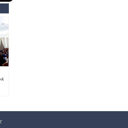
Өнөөдрийн онч үг
2026-08-5
Энэ сарын 15-наас эхлэн
замын хөдөлгөөнд өөрчлөлт
орно
2026-08-4
С.Бямбацогт: Иргэд,
бизнес эрхлэгчдэд
хүрсэн өгөөжөөрөө ажлаа үнэлж,
хэрэгжилтээ тайлагнадаг
байх ёстой
ьд
2026-08-4
Улсын онцгой комисс
өвөлжилтийн бэлтгэл,
бэлэн байдлыг хангах
чиглэлээр хуралдлаа
2026-07-30
Г
Баян-Өлгийн дараагийн