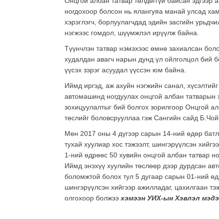
Онцгой албан татвар төлдөггүй байсан эдгээр 
ногдохоор болсон нь ялангуяа манай улсад хам
хэрэглэгч, борлуулагчдад эдийн засгийн урьдч
нэгжээс гомдол, шүүмжлэл ирүүлж байна.
Түүнчлэн татвар нэмэхээс өмнө захиалсан бол
худалдан авагч нарын дунд үл ойлголцол бий б
үүсэх зэрэг асуудал үүссэн юм байна.
Иймд иргэд, аж ахуйн нэгжийн санал, хүсэлтийг
автомашинд ногдуулах онцгой албан татварын х
зохицуулалтыг бий болгох зорилгоор Онцгой ал
төслийг боловсрууллаа гэж Сангийн сайд Б.Чо
Мөн 2017 оны 4 дүгээр сарын 14-ний өдөр батл
тухай хуулиар хос тэжээлт, шингэрүүлсэн хийг
1-ний өдрөөс 50 хувийн онцгой албан татвар но
Иймд энэхүү хуулийн төслөөр дээр дурдсан авт
боломжтой болох тул 5 дугаар сарын 01-ний өдр
шингэрүүлсэн хийгээр ажилладаг, цахилгаан тэ
олгохоор болжээ
хэмээн УИХ-ын Хэвлэл мэд