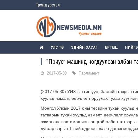
Трэнд урсгал
УЛС ТӨР
ЭДИЙН ЗАСАГ
ЕРТӨНЦ
НИЙГ
“Приус” машинд ногдуулсан албан т
2017-05-30
Парламент
(2017.05.30) УИХ-ын гишүүн, Засгийн газрын г
хуульд нэмэлт, өөрчлөлт оруулах тухай хуулийн
Монгол Улсын 2017 оны төсвийн тухай хуульд н
татварын тухай хуульд нэмэлт, өөрчлөлт оруула
ажилладаг автомашины онцгой албан татварыг 
дугаар сарын 1-ний өдрөөс эхлэн дагаж мөрдөх