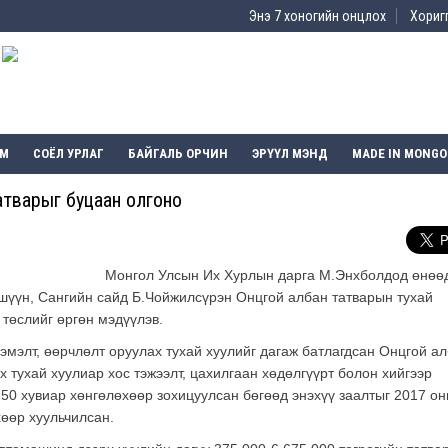
Энэ 7 хоногийн онцлох
Хоригг
ЭМ
СОЁЛ УРЛАГ
БАЙГАЛЬ ОРЧИН
ЭРҮҮЛ МЭНД
MADE IN MONGO
атварыг буцаан олгоно
Монгол Улсын Их Хурлын дарга М.Энхболдод өнөө
ишүүн, Сангийн сайд Б.Чойжилсүрэн Онцгой албан татварын тухай
 төслийг өргөн мэдүүлэв.
эмэлт, өөрчлөлт оруулах тухай хуулийг дагаж батлагдсан Онцгой а
х тухай хуулиар хос тэжээлт, цахилгаан хөдөлгүүрт болон хийгээр
50 хувиар хөнгөлөхөөр зохицуулсан бөгөөд энэхүү заалтыг 2017 он
өөр хуульчилсан.