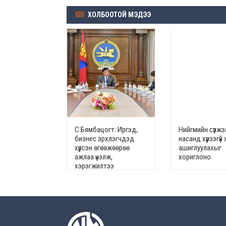
ХОЛБООТОЙ МЭДЭЭ
С.Бямбацогт: Иргэд,
Нийгмийн сүлжэ
бизнес эрхлэгчдэд
насанд хүрээгүй 
хүрсэн өгөөжөөрөө
ашиглуулахыг
ажлаа үнэлж,
хориглоно
хэрэгжилтээ
тайлагнадаг байх
ёстой