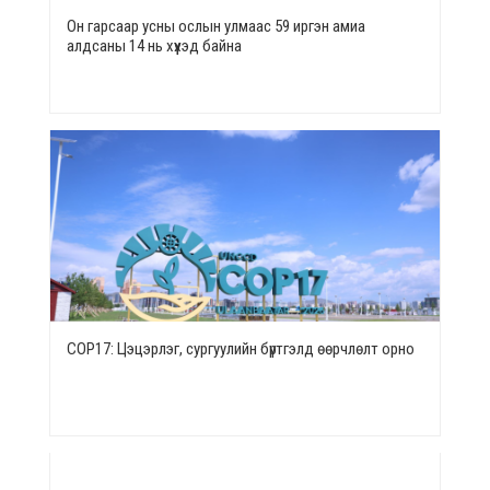
Он гарсаар усны ослын улмаас 59 иргэн амиа
алдсаны 14 нь хүүхэд байна
СОР17: Цэцэрлэг, сургуулийн бүртгэлд өөрчлөлт орно