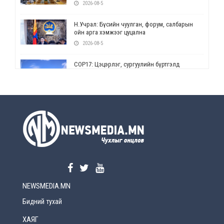
2026-08-5
Н.Учрал: Бүсийн чуулган, форум, салбарын
ойн арга хэмжээг цуцална
2026-08-5
СОР17: Цэцэрлэг, сургуулийн бүртгэлд
өөрчлөлт орно
2026-08-5
УЕПГ: Биеэ үнэлэхийг зохион байгуулж, хүн
худалдаалсан хэргүүдийг шүүхэд
шилжүүлжээ
2026-08-5
Өнөөдрийн онч үг
2026-08-5
NEWSMEDIA.MN
Энэ сарын 15-наас эхлэн замын хөдөлгөөнд
өөрчлөлт орно
Бидний тухай
2026-08-4
ХАЯГ