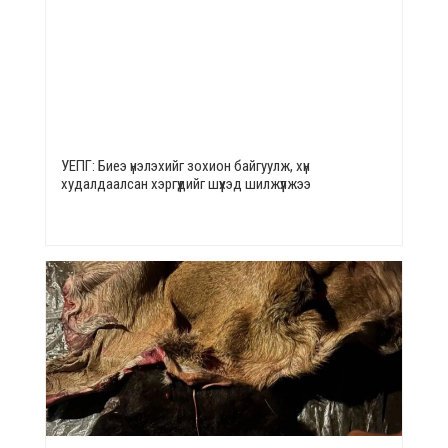
УЕПГ: Биеэ үнэлэхийг зохион байгуулж, хүн
худалдаалсан хэргүүдийг шүүхэд шилжүүлжээ