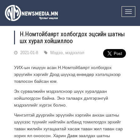
Toggle
naviga
Н.Номтойбаярт холбогдох эцсийн шатны
шүүх хурал хойшиллоо
2021-01-8
Мэдээ, мэдээлэл
УИХ-ын гишүүн асан Н.Номтойбаярт холбогдох
эрүүгийн хэргийг Дээд шүүхэд өнөөдөр хэлэлцэхээр
товлосон байсан юм.
Эх сурвалжийн мэдээлснээр шүүх хуралдаан
хойшлогдсон байна. Энэ талаарх дэлгэрэнгүй
мэдээллийг хүргэх болно.
Чингэлтэй дүүргийн эрүүгийн хэргийн анхан шатны
шүүхээс түүнийг нийтийн албанд томилогдох эрхийг
таван жилийн хугацаатай хасаж таван жил таван сар
хорих ял оноосон. Харин Давж заалдах шатны