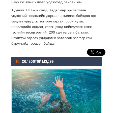
шүүхээс ялыг хэвээр үлдээгээд байсан юм.
Түүнийг ХНХ-ын сайд, Хөдөлмөр эрхлэлтийн
үндэсний зөвлөлийн даргаар ажиллаж байхдаа эрх
мэдлээ урвуулж, тогтоол гарган, орон нутаг,
нийслэлийн онцлог, хэрэгцээнд нийцүүлсэн нэгж
төслийн төсөв өртгийг 200 сая төгрөгт багтаан,
нээлттэй зарлах удирдамж баталсан зэргээр гэм
буруутайд тооцсон байдаг.
ХОЛБООТОЙ МЭДЭЭ