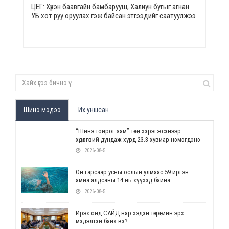
ЦЕГ: Хүрэн баавгайн бамбарууш, Халиун бугыг агнан
УБ хот руу оруулах гэж байсан этгээдийг саатуулжээ
Шинэ мэдээ
Их уншсан
“Шинэ тойрог зам” төсөл хэрэгжсэнээр
хөдөлгөөний дундаж хурд 23.3 хувиар нэмэгдэнэ
2026-08-5
Он гарсаар усны ослын улмаас 59 иргэн
амиа алдсаны 14 нь хүүхэд байна
2026-08-5
Ирэх онд САЙД нар хэдэн төгрөгийн эрх
мэдэлтэй байх вэ?