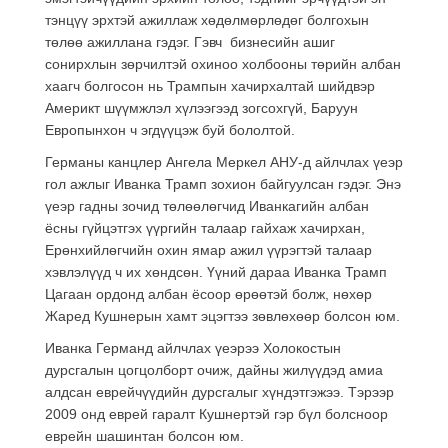
тэнцүү эрхтэй ажиллаж хөдөлмөрлөдөг болгохын
төлөө ажиллана гэдэг. Гэвч бизнесийн ашиг
сонирхлын зөрчилтэй охиноо холбооны төрийн албан
хаагч болгосон нь Трампын хачирхалтай шийдвэр
Америкт шүүмжлэл хүлээгээд зогсохгүй, Баруун
Европынхон ч эгдүүцэж буй бололтой.
Германы канцлер Ангела Меркел АНУ-д айлчлах үеэр
гол ажлыг Иванка Трамп зохион байгуулсан гэдэг. Энэ
үеэр гадны зочид төлөөлөгчид Иванкагийн албан
ёсны гүйцэтгэх үүргийн талаар гайхаж хачирхан,
Ерөнхийлөгчийн охин ямар ажил үүрэгтэй талаар
хэвлэлүүд ч их хөндсөн. Үүний дараа Иванка Трамп
Цагаан ордонд албан ёсоор өрөөтэй болж, нөхөр
Жаред Кушнерын хамт эцэгтээ зөвлөхөөр болсон юм.
Иванка Германд айлчлах үеэрээ Холокостын
дурсгалын цогцолборт очиж, дайны жилүүдэд амиа
алдсан еврейчүүдийн дурсгалыг хүндэтгэжээ. Тэрээр
2009 онд еврей гаралт Кушнертэй гэр бүл болсноор
еврейн шашинтан болсон юм.