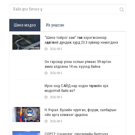
Шинэ мэдээ
Их уншсан
“Шинэ тойрог зам” төсөл хэрэгжсэнээр
хөдөлгөөний дундаж хурд 23.3 хувиар нэмэгдэнэ
2026-08-5
Он гарсаар усны ослын улмаас 59 иргэн
амиа алдсаны 14 нь хүүхэд байна
2026-08-5
Ирэх онд САЙД нар хэдэн төгрөгийн эрх
мэдэлтэй байх вэ?
2026-08-5
Н.Учрал: Бүсийн чуулган, форум, салбарын
ойн арга хэмжээг цуцална
2026-08-5
СОР17: Цэцэрлэг, сургуулийн бүртгэлд