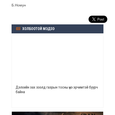
Б.Номун
ХОЛБООТОЙ МЭДЭЭ
Дэлхийн зах зээлд газрын тосны үнэ эрчимтэй буурч
байна