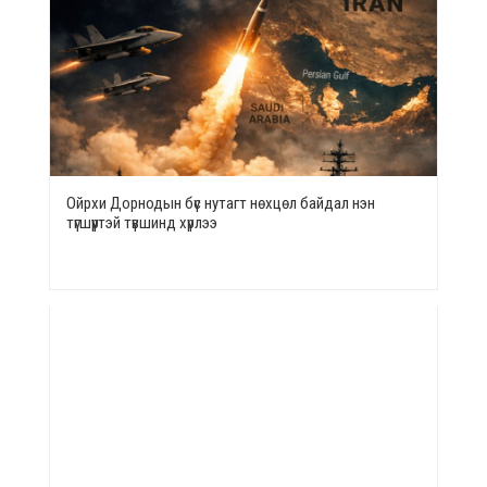
Ойрхи Дорнодын бүс нутагт нөхцөл байдал нэн
түгшүүртэй түвшинд хүрлээ