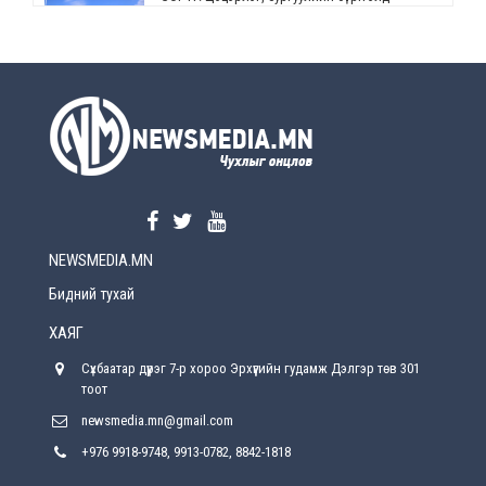
өөрчлөлт орно
2026-08-5
УЕПГ: Биеэ үнэлэхийг зохион байгуулж, хүн
худалдаалсан хэргүүдийг шүүхэд
шилжүүлжээ
2026-08-5
Өнөөдрийн онч үг
2026-08-5
NEWSMEDIA.MN
Энэ сарын 15-наас эхлэн замын хөдөлгөөнд
өөрчлөлт орно
Бидний тухай
2026-08-4
ХАЯГ
С.Бямбацогт: Иргэд, бизнес эрхлэгчдэд
Сүхбаатар дүүрэг 7-р хороо Эрхүүгийн гудамж Дэлгэр төв 301
хүрсэн өгөөжөөрөө ажлаа үнэлж, хэрэгжилтээ
тайлагнадаг байх ёстой
тоот
2026-08-4
newsmedia.mn@gmail.com
+976 9918-9748, 9913-0782, 8842-1818
Улсын онцгой комисс өвөлжилтийн бэлтгэл,
бэлэн байдлыг хангах чиглэлээр хуралдлаа