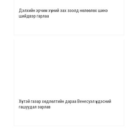
Дэлхийн эрчим хүчний зах зээлд нөлөөлөх шинэ
шийдвэр гарлаа
Хүчтэй газар хөдлөлтийн дараа Венесуэл үндэсний
гашуудал зарлав