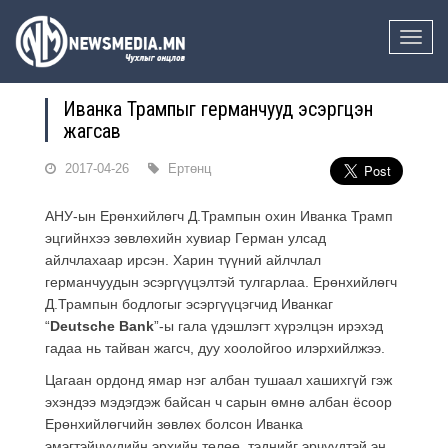
Toggle
naviga
Иванка Трампыг германчууд эсэргүүцэн
жагсав
2017-04-26
Ертөнц
АНУ-ын Ерөнхийлөгч Д.Трампын охин Иванка Трамп
эцгийнхээ зөвлөхийн хувиар Герман улсад
айлчлахаар ирсэн. Харин түүний айлчлал
германчуудын эсэргүүцэлтэй тулгарлаа. Ерөнхийлөгч
Д.Трампын бодлогыг эсэргүүцэгчид Иванкаг
“
Deutsche Bank
”-ы гала үдэшлэгт хүрэлцэн ирэхэд
гадаа нь тайван жагсч, дуу хоолойгоо илэрхийлжээ.
Цагаан ордонд ямар нэг албан тушаал хашихгүй гэж
эхэндээ мэдэгдэж байсан ч сарын өмнө албан ёсоор
Ерөнхийлөгчийн зөвлөх болсон Иванка
эмэгтэйчүүдийн эрхийн төлөө, тэднийг эрчүүдтэй эн