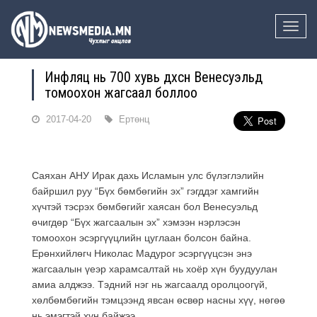
Toggle
naviga
Инфляц нь 700 хувь дөхсөн Венесуэльд
томоохон жагсаал боллоо
2017-04-20
Ертөнц
Саяхан АНУ Ирак дахь Исламын улс бүлэглэлийн
байршил руу “Бүх бөмбөгийн эх” гэгддэг хамгийн
хүчтэй тэсрэх бөмбөгийг хаясан бол Венесуэльд
өчигдөр “Бүх жагсаалын эх” хэмээн нэрлэсэн
томоохон эсэргүүцлийн цуглаан болсон байна.
Ерөнхийлөгч Николас Мадурог эсэргүүцсэн энэ
жагсаалын үеэр харамсалтай нь хоёр хүн буудуулан
амиа алджээ. Тэдний нэг нь жагсаалд оролцоогүй,
хөлбөмбөгийн тэмцээнд явсан өсвөр насны хүү, нөгөө
нь эмэгтэй хүн байжээ.