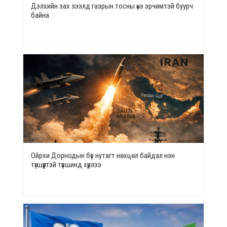
Дэлхийн зах зээлд газрын тосны үнэ эрчимтэй буурч
байна
Ойрхи Дорнодын бүс нутагт нөхцөл байдал нэн
түгшүүртэй түвшинд хүрлээ