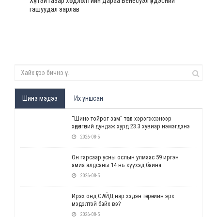
Хүчтэй газар хөдлөлтийн дараа Венесуэл үндэсний
гашуудал зарлав
Шинэ мэдээ
Их уншсан
“Шинэ тойрог зам” төсөл хэрэгжсэнээр
хөдөлгөөний дундаж хурд 23.3 хувиар нэмэгдэнэ
2026-08-5
Он гарсаар усны ослын улмаас 59 иргэн
амиа алдсаны 14 нь хүүхэд байна
2026-08-5
Ирэх онд САЙД нар хэдэн төгрөгийн эрх
мэдэлтэй байх вэ?
2026-08-5