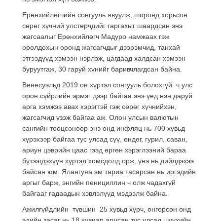
Ерөнхийлөгчийн сонгууль явуулж, шоронд хорьсон
сөрөг хүчний улстөрчдийг гаргахыг шаардсан энэ
жагсаалыг Ерөнхийлөгч Мадуро намжаах гэж
оролдохын оронд жагсагчдыг дээрэмчид, танхай
этгээдүүд хэмээн нэрлэж, цагдаад халдсан хэмээн
буруутгаж, 30 гаруй хүнийг баривчлагдсан байна.
Венесуэльд 2019 он хүртэл сонгууль болохгүй ч улс
орон сүйрлийн эрмэг дээр байгаа энэ үед нэн даруй
арга хэмжээ авах хэрэгтэй гэж сөрөг хүчнийхэн,
жагсагчид үзэж байгаа аж. Олон улсын валютын
сангийн тооцсоноор энэ онд инфляц нь 700 хувьд
хүрэхээр байгаа тус улсад сүү, өндөг, гурил, саван,
ариун цэврийн цаас гээд өргөн хэрэглээний бараа
бүтээгдэхүүн хүртэл хомсдолд орж, үнэ нь дийлдэхээ
байсан юм. Ялангуяа эм тариа тасарсан нь иргэдийн
аргыг барж, энгийн пенициллин ч олж чадахгүй
байгааг гадаадын хэвлэлүүд мэдээлж байна.
Ажилгүйдлийн түвшин 25 хувьд хүрч, өнгөрсөн онд
эдийн засаг нь 18 хувиар агшсан тус улсад шүүхийн