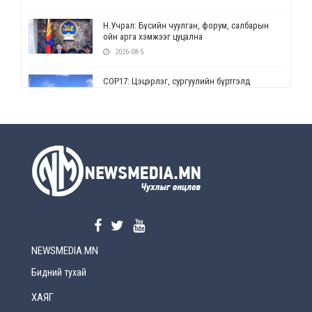
Н.Учрал: Бүсийн чуулган, форум, салбарын
ойн арга хэмжээг цуцална
2026-08-5
СОР17: Цэцэрлэг, сургуулийн бүртгэлд
өөрчлөлт орно
2026-08-5
УЕПГ: Биеэ үнэлэхийг зохион байгуулж, хүн
худалдаалсан хэргүүдийг шүүхэд
шилжүүлжээ
2026-08-5
Өнөөдрийн онч үг
2026-08-5
NEWSMEDIA.MN
Энэ сарын 15-наас эхлэн замын хөдөлгөөнд
өөрчлөлт орно
Бидний тухай
2026-08-4
ХАЯГ
С.Бямбацогт: Иргэд, бизнес эрхлэгчдэд