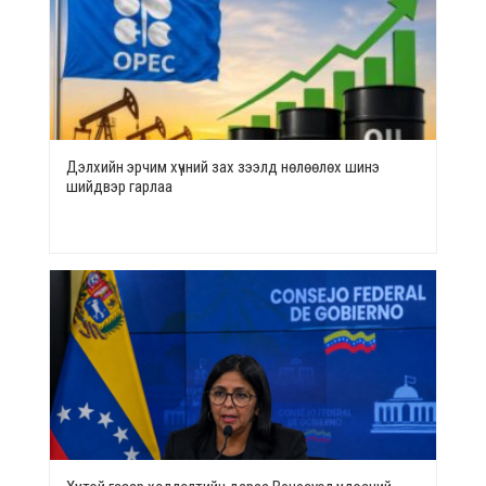
Дэлхийн эрчим хүчний зах зээлд нөлөөлөх шинэ
шийдвэр гарлаа