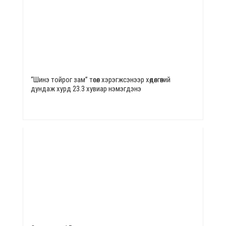
“Шинэ тойрог зам” төсөл хэрэгжсэнээр хөдөлгөөний
дундаж хурд 23.3 хувиар нэмэгдэнэ