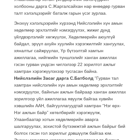
холбооны дарга С.Жаргалсайхан нар өнөөдөр гурван
талт хэлэлцээрийг баталж гарын үсэг зурлаа.
Энэхүү хэлэлцээрийн хүрээнд Нийслэлийн хүн амын
хөдөлмөр эрхлэлтийг нэмэгдүүлэх, жижиг дунд
үйлдвэрлэлийг хөгжүүлэх, Хөдөлмөрийн аюулгүй
байдал, эрүүл ахуйн хуулийн хэрэгжилтийг хангуулах,
хяналтыг сайжруулах, Үр бүтээлтэй хамтын
ажиллагаа, нийгмийн түншлэлийг ханган ажиллах
гэсэн гурван үндсэн чиглэлээр 22 зорилтот ажлыг
хамтран хэрэгжүүлэхээр тусгасан байна.
Нийслэлийн Засаг дарга С.Батболд
“Гурван тал
хамтран нийслэлийн хүн амын хөдөлмөр эрхлэлтийг
нэмэгдүүлэх, байнгын ажлын байраар ханган ажиллах
зорилгоор үйл ажиллагаа явуулж байгаа хувийн
хэвшлийн ААН, байгууллагуудтай хамтран “Нэг өрх-
Нэг ажлын байр” хөтөлбөрийг хэрэгжүүлж,
Улаанбаатар хотын хөдөлмөрийн аварга
шалгаруулах, зохистой бүтээмжтэй ажлын байрыг бий
болгох гэсэн гол зорилгыг дэвшүүлж байгаа юм.
Энэхүү зорилтоо хэрэгжүүлэх ажиллахад та бүхэнд