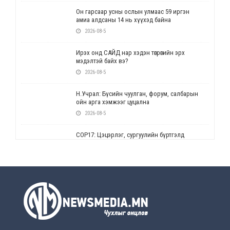
Он гарсаар усны ослын улмаас 59 иргэн
амиа алдсаны 14 нь хүүхэд байна
2026-08-5
Ирэх онд САЙД нар хэдэн төгрөгийн эрх
мэдэлтэй байх вэ?
2026-08-5
Н.Учрал: Бүсийн чуулган, форум, салбарын
ойн арга хэмжээг цуцална
2026-08-5
СОР17: Цэцэрлэг, сургуулийн бүртгэлд
өөрчлөлт орно
2026-08-5
УЕПГ: Биеэ үнэлэхийг зохион байгуулж, хүн
худалдаалсан хэргүүдийг шүүхэд
шилжүүлжээ
2026-08-5
Өнөөдрийн онч үг