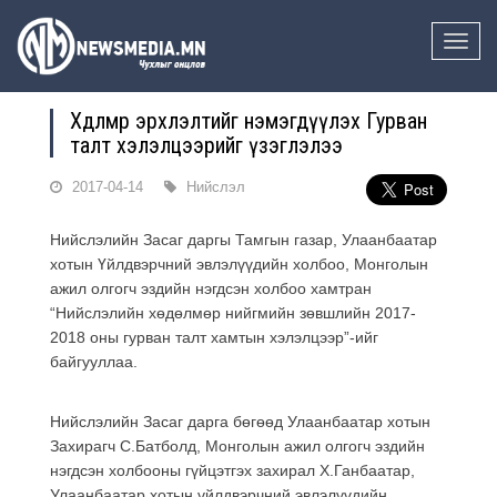
Toggle
naviga
Хөдөлмөр эрхлэлтийг нэмэгдүүлэх Гурван
талт хэлэлцээрийг үзэглэлээ
2017-04-14
Нийслэл
Нийслэлийн Засаг даргы Тамгын газар, Улаанбаатар
хотын Үйлдвэрчний эвлэлүүдийн холбоо, Монголын
ажил олгогч эздийн нэгдсэн холбоо хамтран
“Нийслэлийн хөдөлмөр нийгмийн зөвшлийн 2017-
2018 оны гурван талт хамтын хэлэлцээр”-ийг
байгууллаа.
Нийслэлийн Засаг дарга бөгөөд Улаанбаатар хотын
Захирагч С.Батболд, Монголын ажил олгогч эздийн
нэгдсэн холбооны гүйцэтгэх захирал Х.Ганбаатар,
Улаанбаатар хотын үйлдвэрчний эвлэлүүдийн