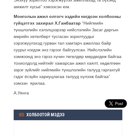
амжилт хүсье” хэмээсэн юм.
Монголын ажил олгогч эздийн нэгдсэн холбооны
гүйцэтгэх захирал Х.Ганбаатар
“Нийгмийн
түншлэлийн хэлэлцээрээр нийслэлийн Засаг даргын
мөрийн хөтөлбөрт тусгасан зорилтуудыг
хэрэгжүүлэхэд гурван тал хамтарч ажиллах байр
суурьт нэгдэж энэ гэрээг байгуулсан. Нийслэлийн
хэмжээнд энэ гэрээ хүчин төгөлдөр мөрдөгдөж байгаа
тохиолдолд
нийтийг хамарсан ажил хаялт, хөдөлгөөн
зэрэг зүйлийг нийгмийн түншлэлийн талууд гаргахгүй
гэдэг ёсзүйн хариуцлагаа талууд хүлээж байгаа
”
хэмээн ярилаа.
А.Уянга
ХОЛБООТОЙ МЭДЭЭ