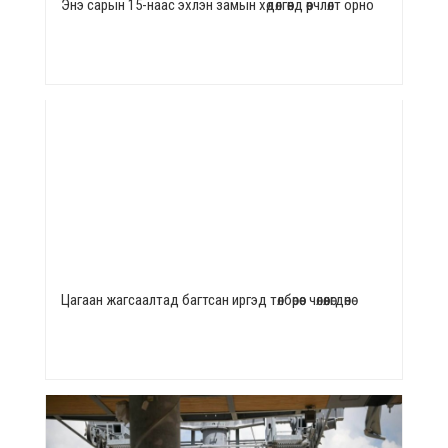
Энэ сарын 15-наас эхлэн замын хөдөлгөөнд өөрчлөлт орно
Цагаан жагсаалтад багтсан иргэд төлбөрөөс чөлөөлөгдөнө