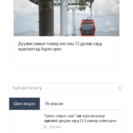
Дүүжин замын тээвэр энэ оны 12 дугаар сард
ашиглалтад бүрэн орно
Шинэ мэдээ
Их уншсан
“Шинэ тойрог зам” төсөл хэрэгжсэнээр
хөдөлгөөний дундаж хурд 23.3 хувиар нэмэгдэнэ
2026-08-5