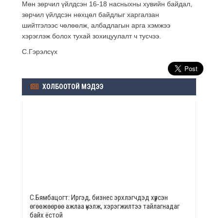
Мөн зөрчил үйлдсэн 16-18 насныхны хувийн байдал,
зөрчил үйлдсэн нөхцөл байдлыг харгалзан
шийтгэлээс чөлөөлж, албадлагын арга хэмжээ
хэрэглэж болох тухай зохицуулалт ч тусчээ.
С.Гэрэлсүх
ХОЛБООТОЙ МЭДЭЭ
С.Бямбацогт: Иргэд, бизнес эрхлэгчдэд хүрсэн
өгөөжөөрөө ажлаа үнэлж, хэрэгжилтээ тайлагнадаг
байх ёстой