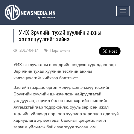
Toggle
naviga
УИХ Зөрчлийн тухай хуулийн анхны
хэлэлцүүлгийг хийнэ
2017-04-14
Парламент
УИХ-ын чуулганы өнөөдрийн нэгдсэн хуралдаанаар
Зөрчлийн тухай хуулийн төслийн анхны
хэлэлцүүлгийг хийхээр бэлтгэжээ.
Засгийн газраас өргөн мэдүүлсэн энэхүү төслийг
Эрүүгийн хуулийн шинэчилсэн найруулгатай
уялдуулан, зөрчил болон гэмт хэргийн шинжийг
ялгамжтайгаар тодорхойлж, хууль зөрчсөн ижил
төрлийн үйлдэлд өөр, өөр хуулиар харилцан адилгүй
хариуцлага хүлээлгэдэг байсныг цэгцэлж, нэг л
зарчим үйлчилж байх заалтууд туссан юм.