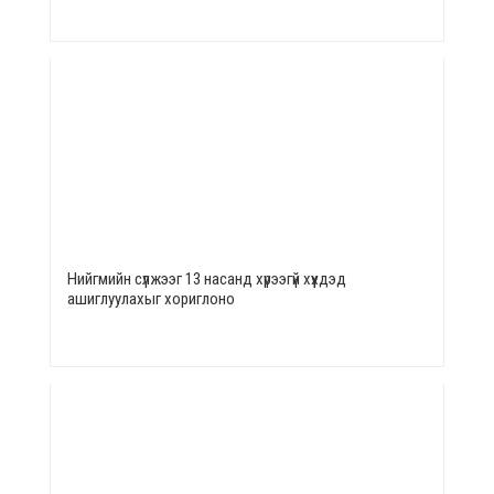
Нийгмийн сүлжээг 13 насанд хүрээгүй хүүхдэд
ашиглуулахыг хориглоно