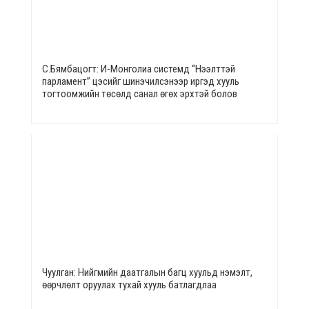
С.Бямбацогт: И-Монголиа системд “Нээлттэй
парламент” цэсийг шинэчилсэнээр иргэд хууль
тогтоомжийн төсөлд санал өгөх эрхтэй болов
Чуулган: Нийгмийн даатгалын багц хуульд нэмэлт,
өөрчлөлт оруулах тухай хууль батлагдлаа