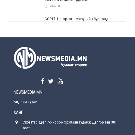
2026-08-5
СОР17: Цэцэрлэг, сургуулийн бүртгэлд
өөрчлөлт орно
2026-08-5
УЕПГ: Биеэ үнэлэхийг зохион байгуулж, хүн
худалдаалсан хэргүүдийг шүүхэд
шилжүүлжээ
2026-08-5
Өнөөдрийн онч үг
2026-08-5
NEWSMEDIA.MN
Энэ сарын 15-наас эхлэн замын хөдөлгөөнд
өөрчлөлт орно
Бидний тухай
2026-08-4
ХАЯГ
С.Бямбацогт: Иргэд, бизнес эрхлэгчдэд
Сүхбаатар дүүрэг 7-р хороо Эрхүүгийн гудамж Дэлгэр төв 301
хүрсэн өгөөжөөрөө ажлаа үнэлж, хэрэгжилтээ
тайлагнадаг байх ёстой
тоот
2026-08-4