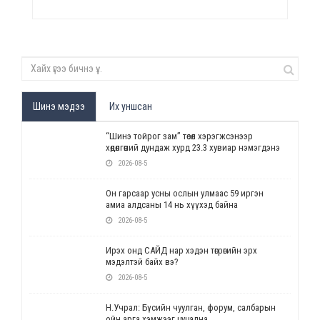
Шинэ мэдээ
Их уншсан
“Шинэ тойрог зам” төсөл хэрэгжсэнээр
хөдөлгөөний дундаж хурд 23.3 хувиар нэмэгдэнэ
2026-08-5
Он гарсаар усны ослын улмаас 59 иргэн
амиа алдсаны 14 нь хүүхэд байна
2026-08-5
Ирэх онд САЙД нар хэдэн төгрөгийн эрх
мэдэлтэй байх вэ?
2026-08-5
Н.Учрал: Бүсийн чуулган, форум, салбарын
ойн арга хэмжээг цуцална