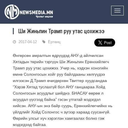
Toggle
naviga
Ши Жиньпин Трамп руу утас цохижээ
2017-04-12
Ертөнц
Өнгөрсөн амралтын өдрүүдэд АНУ-д айлчилсан
Хятадын төрийн тэргүүн Ши Жиньпин Ерөнхийлөгч
Трамп руу утас цохижээ. Учир нь, хэдхэн хоногийн
өмнө Солонгосын хойг руу байлдааны хөлгүүдээ
илгээсэн Д.Трамп өчигдөрхөн Твиттер хуудсандаа
“Хэрэв Хятад туслахгүй бол АНУ ганцаараа Хойд
Солонгосын асуудлыг шийднэ. БНАСАУ өөрөө л
асуудал үүсгээд байна” гэсэн утгатай мэдэгдэл
хийсэн. АНУ-ын энэ байр суурь, Ерөнхийлөгчийнх нь
үйлдлийг Хойд Солонгос ч зүгээр хараад суусангүй.
Өөрийн улсыг хүч хэрэглэн хамгаалах болно гэж
мэдэгдээд байгаа.