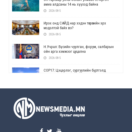
амиа алдсаны 14 нь хүүхэд байна
2026-08-5
Ирэх онд САЙД нар хэдэн төгрөгийн эрх
мэдэлтэй байх вэ?
2026-08-5
Н.Учрал: Бүсийн чуулган, форум, салбарын
ойн арга хэмжээг цуцална
2026-08-5
СОР17: Цэцэрлэг, сургуулийн бүртгэлд
өөрчлөлт орно
2026-08-5
УЕПГ: Биеэ үнэлэхийг зохион байгуулж, хүн
худалдаалсан хэргүүдийг шүүхэд
шилжүүлжээ
2026-08-5
Өнөөдрийн онч үг
2026-08-5