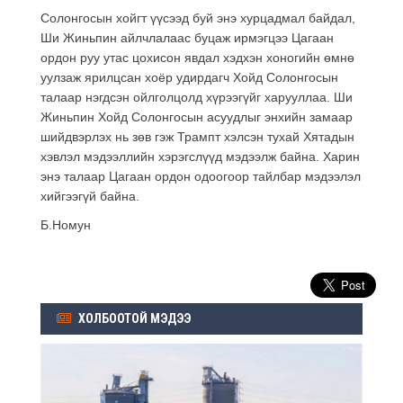
Солонгосын хойгт үүсээд буй энэ хурцадмал байдал,
Ши Жиньпин айлчлалаас буцаж ирмэгцээ Цагаан
ордон руу утас цохисон явдал хэдхэн хоногийн өмнө
уулзаж ярилцсан хоёр удирдагч Хойд Солонгосын
талаар нэгдсэн ойлголцолд хүрээгүйг харууллаа. Ши
Жиньпин Хойд Солонгосын асуудлыг энхийн замаар
шийдвэрлэх нь зөв гэж Трампт хэлсэн тухай Хятадын
хэвлэл мэдээллийн хэрэгслүүд мэдээлж байна. Харин
энэ талаар Цагаан ордон одоогоор тайлбар мэдээлэл
хийгээгүй байна.
Б.Номун
ХОЛБООТОЙ МЭДЭЭ