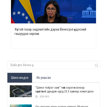
Хүчтэй газар хөдлөлтийн дараа Венесуэл үндэсний
гашуудал зарлав
Шинэ мэдээ
Их уншсан
“Шинэ тойрог зам” төсөл хэрэгжсэнээр
хөдөлгөөний дундаж хурд 23.3 хувиар нэмэгдэнэ
2026-08-5
Он гарсаар усны ослын улмаас 59 иргэн