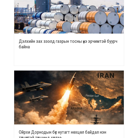
Дэлхийн зах зээлд газрын тосны үнэ эрчимтэй буурч
байна
Ойрхи Дорнодын бүс нутагт нөхцөл байдал нэн
түгшүүртэй түвшинд хүрлээ