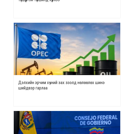
Дэлхийн эрчим хүчний зах зээлд нөлөөлөх шинэ
шийдвэр гарлаа