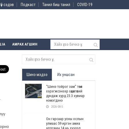
үй сэдэв
Подкаст
Танил биш танил
COVID-19
LIA
АМРАХ АГШИН
Шинэ мэдээ
Их уншсан
“Шинэ тойрог зам” төсөл
хэрэгжсэнээр хөдөлгөөний
дундаж хурд 23.3 хувиар
.
нэмэгдэнэ
2026-08-5
лүү
Он гарсаар усны ослын
улмаас 59 иргэн амиа
 орно
алдсаны 14 нь хүүхэд