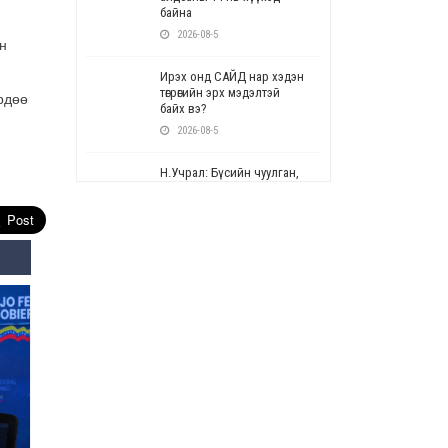
байна
2026-08-5
н
Ирэх онд САЙД нар хэдэн
төгрөгийн эрх мэдэлтэй
рдөө
байх вэ?
2026-08-5
Н.Учрал: Бүсийн чуулган,
форум, салбарын ойн
арга хэмжээг цуцална
2026-08-5
СОР17: Цэцэрлэг,
сургуулийн бүртгэлд
өөрчлөлт орно
2026-08-5
УЕПГ: Биеэ үнэлэхийг
зохион байгуулж, хүн
худалдаалсан хэргүүдийг
шүүхэд шилжүүлжээ
2026-08-5