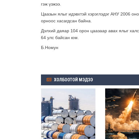
гэж үзжээ.
Цаазын ялыг идэвхтэй хэрэглэдэг АНУ 2006 оноо
орноос хасагдсан байна.
Дэлхий даяар 104 орон цаазаар авах ялыг халс
64 улс байсан юм.
Б.Номун
ХОЛБООТОЙ МЭДЭЭ