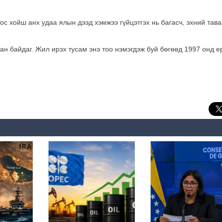
с хойш анх удаа ялын дээд хэмжээ гүйцэтгэх нь багасч, эхний тава
ан байдаг. Жил ирэх тусам энэ тоо нэмэгдэж буй бөгөөд 1997 онд е