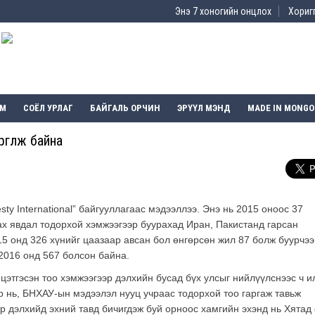
Энэ 7 хоногийн онцлох
Хоригг
ЭМ
СОЁЛ УРЛАГ
БАЙГАЛЬ ОРЧИН
ЭРҮҮЛ МЭНД
MADE IN MONGO
гүүлж байна
ty International” байгууллагаас мэдээллээ. Энэ нь 2015 оноос 37
ах явдал тодорхой хэмжээгээр буурахад Иран, Пакистанд гарсан
5 онд 326 хүнийг цаазаар авсан бол өнгөрсөн жил 87 болж буурчээ
2016 онд 567 болсон байна.
цэтгэсэн тоо хэмжээгээр дэлхийн бусад бүх улсыг нийлүүлснээс ч и
р нь, БНХАУ-ын мэдээлэл нууц учраас тодорхой тоо гаргаж тавьж
ор дэлхийд эхний тавд бичигдэж буй орноос хамгийн эхэнд нь Хятад