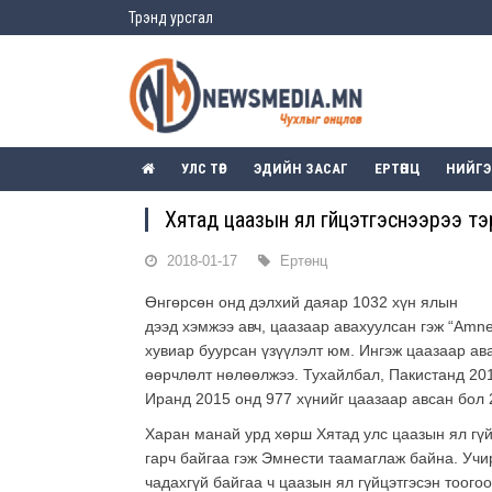
Трэнд урсгал
УЛС ТӨР
ЭДИЙН ЗАСАГ
ЕРТӨНЦ
НИЙГ
Хятад цаазын ял гүйцэтгэснээрээ тэр
2018-01-17
Ертөнц
Өнгөрсөн онд дэлхий даяар 1032 хүн ялын
дээд хэмжээ авч, цаазаар авахуулсан гэж “Amnes
хувиар буурсан үзүүлэлт юм. Ингэж цаазаар ав
өөрчлөлт нөлөөлжээ. Тухайлбал, Пакистанд 201
Иранд 2015 онд 977 хүнийг цаазаар авсан бол 
Харан манай урд хөрш Хятад улс цаазын ял гүй
гарч байгаа гэж Эмнести таамаглаж байна. Учи
чадахгүй байгаа ч цаазын ял гүйцэтгэсэн тоого