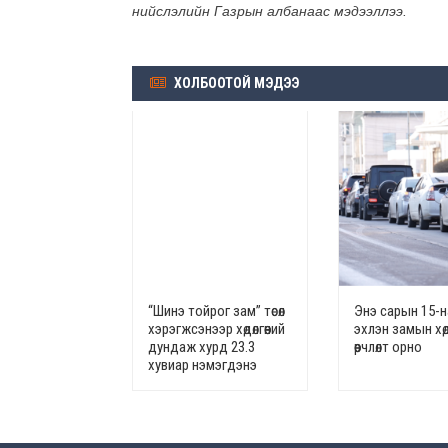
нийслэлийн Газрын албанаас мэдээллээ.
ХОЛБООТОЙ МЭДЭЭ
“Шинэ тойрог зам” төсөл
Энэ сарын 15-
хэрэгжсэнээр хөдөлгөөний
эхлэн замын хөдө
дундаж хурд 23.3
өөрчлөлт орно
хувиар нэмэгдэнэ