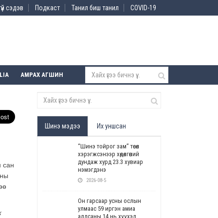
үй сэдэв
Подкаст
Танил биш танил
COVID-19
LIA
АМРАХ АГШИН
Шинэ мэдээ
Их уншсан
“Шинэ тойрог зам” төсөл
хэрэгжсэнээр хөдөлгөөний
дундаж хурд 23.3 хувиар
н сан
нэмэгдэнэ
аны
2026-08-5
өө
Он гарсаар усны ослын
улмаас 59 иргэн амиа
ж
алдсаны 14 нь хүүхэд