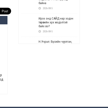
байна
2026-08-5
Ирэх онд САЙД нар хэдэн
төгрөгийн эрх мэдэлтэй
байх вэ?
2026-08-5
Н.Учрал: Бүсийн чуулган,
форум, салбарын ойн
арга хэмжээг цуцална
2026-08-5
СОР17: Цэцэрлэг,
сургуулийн бүртгэлд
өөрчлөлт орно
эр
2026-08-5
ард
УЕПГ: Биеэ үнэлэхийг
зохион байгуулж, хүн
худалдаалсан хэргүүдийг
шүүхэд шилжүүлжээ
2026-08-5