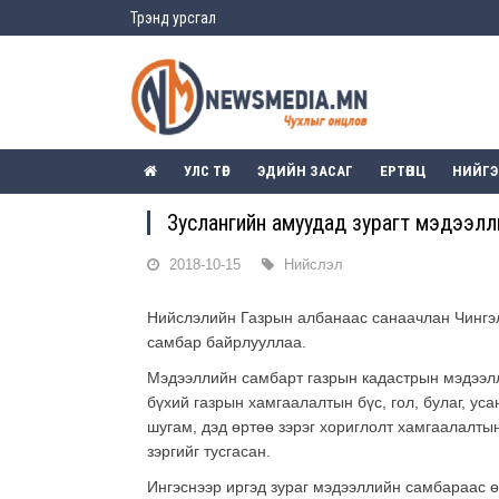
Трэнд урсгал
УЛС ТӨР
ЭДИЙН ЗАСАГ
ЕРТӨНЦ
НИЙГ
Зуслангийн амуудад зурагт мэдээлл
2018-10-15
Нийслэл
Нийслэлийн Газрын албанаас санаачлан Чингэл
самбар байрлууллаа.
Мэдээллийн самбарт газрын кадастрын мэдээллий
бүхий газрын хамгаалалтын бүс, гол, булаг, уса
шугам, дэд өртөө зэрэг хориглолт хамгаалалты
зэргийг тусгасан.
Ингэснээр иргэд зураг мэдээллийн самбараас 