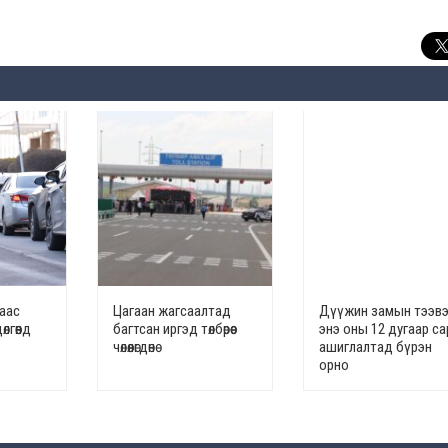
наас
Цагаан жагсаалтад
Дүүжин замын тээв
лгөөнд
багтсан иргэд төлбөрөөс
энэ оны 12 дугаар с
чөлөөлөгдөнө
ашиглалтад бүрэн
орно