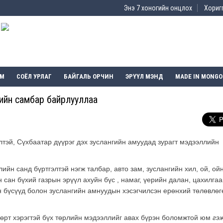
Энэ 7 хоногийн онцлох
Хоригг
ЭМ
СОЁЛ УРЛАГ
БАЙГАЛЬ ОРЧИН
ЭРҮҮЛ МЭНД
MADE IN MONGO
ийн самбар байрлууллаа
тэй, Сүхбаатар дүүрэг дэх зуслангийн амуудад зурагт мэдээллийн
н санд бүртгэлтэй нэгж талбар, авто зам, зуслангийн хил, ой, ой
н сан бүхий газрын эрүүл ахуйн бүс , намаг, үерийн далан, цахилга
н бүсүүд болон зуслангийн амнуудын хэсэгчилсэн ерөнхий төлөвлөг
өөрт хэрэгтэй бүх төрлийн мэдээллийг авах бүрэн боломжтой юм
гэ