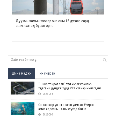
Дүүжин замын тээвэр энэ оны 12 дугаар сард
ашиглалтад бүрэн орно
Шинэ мэдээ
Их уншсан
“Шинэ тойрог зам” төсөл хэрэгжсэнээр
хөдөлгөөний дундаж хурд 23.3 хувиар нэмэгдэнэ
2026-08-5
Он гарсаар усны ослын улмаас 59 иргэн
амиа алдсаны 14 нь хүүхэд байна
2026-08-5