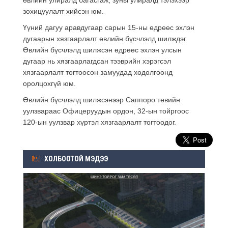
зохицуулалт хийсэн юм.
Үүний дагуу аравдугаар сарын 15-ны өдрөөс эхлэн
дугаарын хязгаарлалт өвлийн бүсчлэлд шилждэг.
Өвлийн бүсчлэлд шилжсэн өдрөөс эхлэн улсын
дугаар нь хязгаарлагдсан тээврийн хэрэгсэл
хязгаарлалт тогтоосон замуудад хөдөлгөөнд
оролцохгүй юм.
Өвлийн бүсчлэлд шилжсэнээр Саппоро төвийн
уулзвараас Офицеруудын ордон, 32-ын тойргоос
120-ын уулзвар хүртэл хязгаарлалт тогтоодог.
ХОЛБООТОЙ МЭДЭЭ