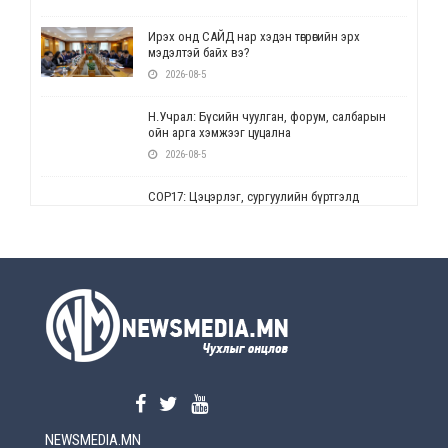
Ирэх онд САЙД нар хэдэн төгрөгийн эрх
мэдэлтэй байх вэ?
2026-08-5
Н.Учрал: Бүсийн чуулган, форум, салбарын
ойн арга хэмжээг цуцална
2026-08-5
СОР17: Цэцэрлэг, сургуулийн бүртгэлд
өөрчлөлт орно
2026-08-5
УЕПГ: Биеэ үнэлэхийг зохион байгуулж, хүн
худалдаалсан хэргүүдийг шүүхэд
шилжүүлжээ
2026-08-5
Өнөөдрийн онч үг
2026-08-5
NEWSMEDIA.MN
Энэ сарын 15-наас эхлэн замын хөдөлгөөнд