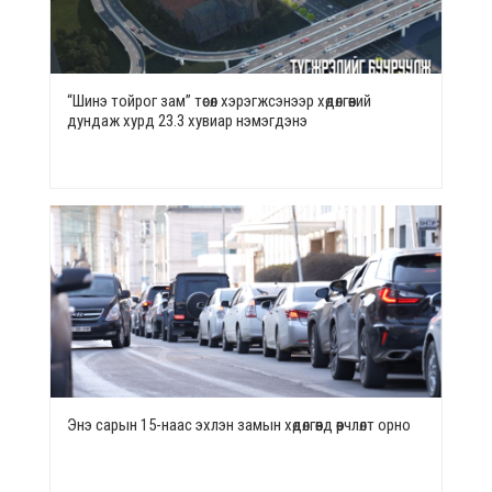
“Шинэ тойрог зам” төсөл хэрэгжсэнээр хөдөлгөөний
дундаж хурд 23.3 хувиар нэмэгдэнэ
Энэ сарын 15-наас эхлэн замын хөдөлгөөнд өөрчлөлт орно