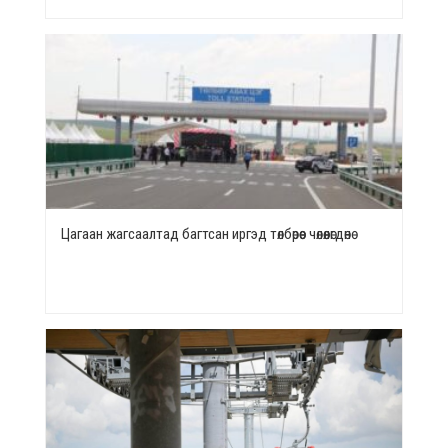
Цагаан жагсаалтад багтсан иргэд төлбөрөөс чөлөөлөгдөнө