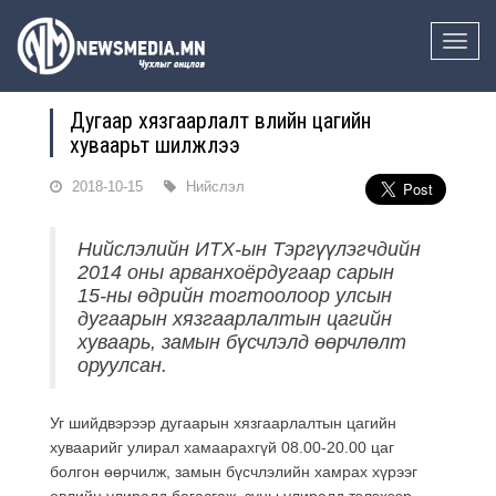
Toggle
naviga
Дугаар хязгаарлалт өвлийн цагийн
хуваарьт шилжлээ
2018-10-15
Нийслэл
Нийслэлийн ИТХ-ын Тэргүүлэгчдийн
2014 оны арванхоёрдугаар сарын
15-ны өдрийн тогтоолоор улсын
дугаарын хязгаарлалтын цагийн
хуваарь, замын бүсчлэлд өөрчлөлт
оруулсан.
Уг шийдвэрээр дугаарын хязгаарлалтын цагийн
хуваарийг улирал хамаарахгүй 08.00-20.00 цаг
болгон өөрчилж, замын бүсчлэлийн хамрах хүрээг
өвлийн улиралд багасгаж, зуны улиралд тэлэхээр