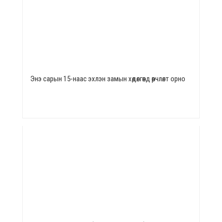
Энэ сарын 15-наас эхлэн замын хөдөлгөөнд өөрчлөлт орно