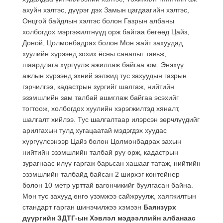
ахуйн хэлтэс, дүүрэг дэх Замын цагдаагийн хэлтэс,
Онцгой байдлын хэлтэс болон Газрын албаны
холбогдох мэргэжилтнүүд орж байгаа бөгөөд Цайз,
Доной, Цолмонбадрах болон Мон жайт захуудад
хуулийн хүрээнд зохих ёсны саналыг тавьж,
шаардлага хүргүүлж ажиллаж байгаа юм. Энэхүү
ажлын хүрээнд эхний ээлжид тус захуудын газрын
гэрчилгээ, кадастрын зургийг шалгаж, нийтийн
эзэмшлийн зам талбай ашиглаж байгаа эсэхийг
тогтоож, холбогдох хуулийн хэрэгжилтэд хяналт,
шалгалт хийлээ. Тус шалгалтаар илэрсэн зөрчлүүдийг
арилгахын тулд хугацаатай мэдэгдэх хуудас
хүргүүлсэнээр Цайз болон Цолмонбадрах захын
нийтийн эзэмшлийн талбай руу орж, кадастрын
зурагнаас илүү гаргаж барьсан хашааг татаж, нийтийн
эзэмшлийн талбайд байсан 2 ширхэг контейнер
болон 10 метр урттай вагончикийг буулгасан байна.
Мөн тус захууд өнгө үзэмжээ сайжруулж, хаягжилтын
стандарт гарган шинэчилжээ хэмээн
Баянзүрх
дүүргийн ЗДТГ-ын Хэвлэл мэдээллийн албанаас