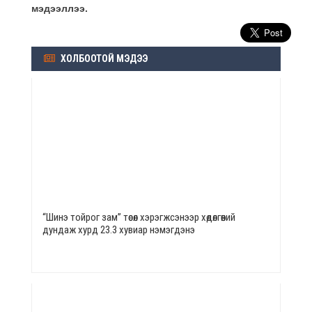
мэдээллээ.
ХОЛБООТОЙ МЭДЭЭ
“Шинэ тойрог зам” төсөл хэрэгжсэнээр хөдөлгөөний
дундаж хурд 23.3 хувиар нэмэгдэнэ