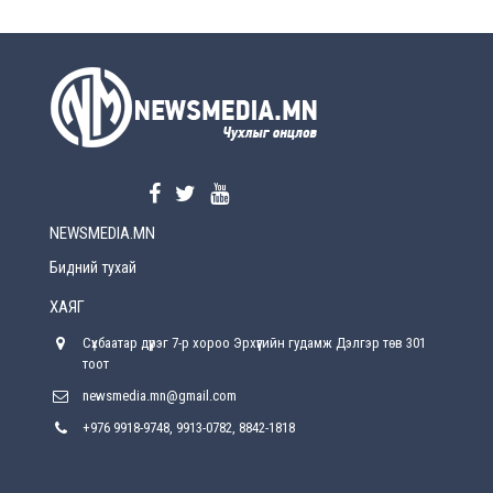
Өчигдөр
УЕПГ: Биеэ үнэлэхийг зохион байгуулж, хүн
худалдаалсан хэргүүдийг шүүхэд
шилжүүлжээ
Өчигдөр
Өнөөдрийн онч үг
Өчигдөр
NEWSMEDIA.MN
Энэ сарын 15-наас эхлэн замын хөдөлгөөнд
өөрчлөлт орно
Бидний тухай
2026-08-4
ХАЯГ
С.Бямбацогт: Иргэд, бизнес эрхлэгчдэд
Сүхбаатар дүүрэг 7-р хороо Эрхүүгийн гудамж Дэлгэр төв 301
хүрсэн өгөөжөөрөө ажлаа үнэлж, хэрэгжилтээ
тайлагнадаг байх ёстой
тоот
2026-08-4
newsmedia.mn@gmail.com
+976 9918-9748, 9913-0782, 8842-1818
Улсын онцгой комисс өвөлжилтийн бэлтгэл,
бэлэн байдлыг хангах чиглэлээр хуралдлаа
2026-07-30