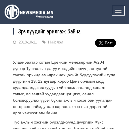
Toggle
naviga
Зөрчлүүдийг арилгаж байна
2018-10-11
Нийслэл
Улаанбаатар хотын Ерөнхий менежерийн А/204
дүгээр Тушаалын дагуу иргэдийн эрүүл, ая тухтай
таатай орчинд амьдрах нөхцөлийг бүрдүүлэхийн тулд
дүүргийн 19, 22 дугаар хороо Цайз орчмын мод
худалдаалдаг захуудын үйл ажиллагаанд хяналт
тавьж, ил задгай худалдааг цэгцлэх, санал
боловсруулах үүрэг бүхий ажлын хэсэг байгуулагдан
өнгөрсөн наймдугаар сараас эхлэн шат дараатай
арга хэмжээг авч байна.
Тус ажлын хэсгийн бүрэлдэхүүнд дүүргийн Хүнс
худалдаа үйлчилгээний хэлтэс, Тохижилт нийтийн аж