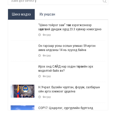
Шинэ мэдээ
Их уншсан
“Шинэ тойрог зам” төсөл хэрэгжсэнээр
хөдөлгөөний дундаж хурд 23.3 хувиар нэмэгдэнэ
Өчигдөр
Он гарсаар усны ослын улмаас 59 иргэн
амиа алдсаны 14 нь хүүхэд байна
Өчигдөр
Ирэх онд САЙД нар хэдэн төгрөгийн эрх
мэдэлтэй байх вэ?
Өчигдөр
Н.Учрал: Бүсийн чуулган, форум, салбарын
ойн арга хэмжээг цуцална
Өчигдөр
СОР17: Цэцэрлэг, сургуулийн бүртгэлд
өөрчлөлт орно