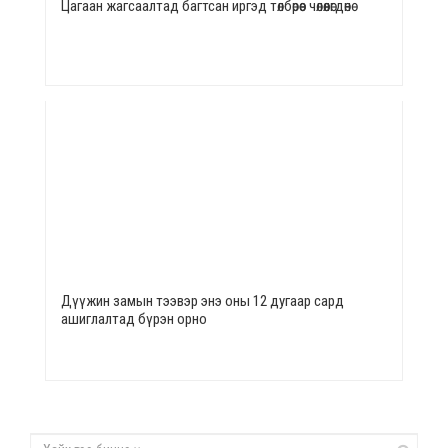
Цагаан жагсаалтад багтсан иргэд төлбөрөөс чөлөөлөгдөнө
Дүүжин замын тээвэр энэ оны 12 дугаар сард
ашиглалтад бүрэн орно