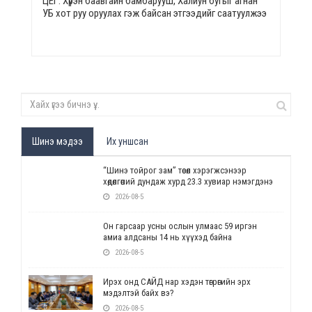
ЦЕГ: Хүрэн баавгайн бамбарууш, Халиун бугыг агнан
УБ хот руу оруулах гэж байсан этгээдийг саатуулжээ
Шинэ мэдээ
Их уншсан
“Шинэ тойрог зам” төсөл хэрэгжсэнээр
хөдөлгөөний дундаж хурд 23.3 хувиар нэмэгдэнэ
2026-08-5
Он гарсаар усны ослын улмаас 59 иргэн
амиа алдсаны 14 нь хүүхэд байна
2026-08-5
Ирэх онд САЙД нар хэдэн төгрөгийн эрх
мэдэлтэй байх вэ?
2026-08-5