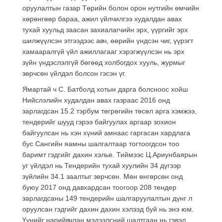
оруулалтын газар Төрийн болон орон нутгийн өмчийн
хөрөнгөөр бараа, ажил үйлчилгээ худалдан авах
тухай хуульд заасан захиалагчийн эрх, үүргийг эрх
шилжүүлсэн этгээдээс авч, өөрийн үндсэн чиг, үүрэгт
хамааралгүй үйл ажиллагааг хэрэгжүүлсэн нь эрх
зүйн үндэслэлгүй бөгөөд холбогдох хууль, журмыг
зөрчсөн үйлдэл болсон гэсэн үг.
Ямартай ч С. Батболд хотын дарга болсноос хойш
Нийслэлийн худалдан авах газраас 2016 онд
зарлагдсан 15.2 тэрбум төгрөгийн төсөл арга хэмжээ,
тендерийг шууд гэрээ байгуулах аргаар зохион
байгуулсан нь хэн хүний амнаас гаргасан хардлага
бус Сангийн яамны шалгалтаар тогтоогдсон тоо
баримт гэдгийг дахин хэлье. Тиймээс Ц.Ариунбаярын
уг үйлдэл нь Тендерийн тухай хуулийн 34 дүгээр
зүйлийн 34.1 заалтыг зөрчсөн. Мөн өнгөрсөн онд
буюу 2017 онд давхардсан тоогоор 208 тендер
зарлагдсаны 149 тендерийн шалгаруулалтын дүнг л
оруулсан гэдгийг дахин дахин хэлээд буй нь энэ юм.
Үүнийг нарийвчлан мэдээлсний шалтгаан нь гэвэл