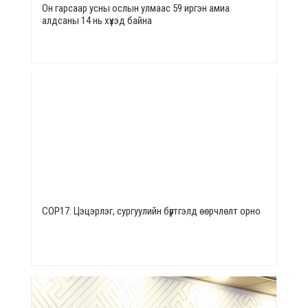
Он гарсаар усны ослын улмаас 59 иргэн амиа
алдсаны 14 нь хүүхэд байна
СОР17: Цэцэрлэг, сургуулийн бүртгэлд өөрчлөлт орно