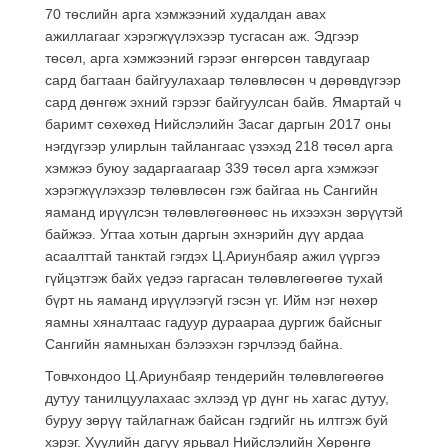
70 төслийн арга хэмжээний худалдан авах
ажиллагааг хэрэгжүүлэхээр тусгасан аж. Эдгээр
төсөл, арга хэмжээний гэрээг өнгөрсөн тавдугаар
сард багтаан байгуулахаар төлөвлөсөн ч дөрөвдүгээр
сард дөнгөж эхний гэрээг байгуулсан байв. Ямартай ч
баримт сөхөхөд Нийслэлийн Засаг даргын 2017 оны
нэгдүгээр улирлын тайлангаас үзэхэд 218 төсөл арга
хэмжээ буюу задаргаагаар 339 төсөл арга хэмжээг
хэрэгжүүлэхээр төлөвлөсөн гэж байгаа нь Сангийн
яаманд ирүүлсэн төлөвлөгөөнөөс нь ихээхэн зөрүүтэй
байжээ. Угтаа хотын даргын эхнэрийн дүү ардаа
асаалттай танктай гэгдэх Ц.Ариунбаяр ажил үүргээ
гүйцэтгэж байх үедээ гаргасан төлөвлөгөөгөө тухай
бүрт нь яаманд ирүүлээгүй гэсэн үг. Ийм нэг нөхөр
яамны хяналтаас гадуур дураараа дургиж байсныг
Сангийн яамныхан бэлээхэн гэрчлээд байна.
Товчхондоо Ц.Ариунбаяр тендерийн төлөвлөгөөгөө
дутуу танилцуулахаас эхлээд үр дүнг нь хагас дутуу,
буруу зөрүү тайлагнаж байсан гэдгийг нь илтгэж буй
хэрэг. Хуулийн дагуу ярьвал Нийслэлийн Хөрөнгө