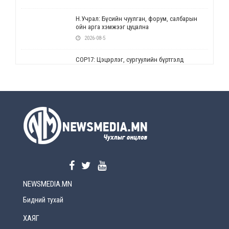
Н.Учрал: Бүсийн чуулган, форум, салбарын
ойн арга хэмжээг цуцална
2026-08-5
СОР17: Цэцэрлэг, сургуулийн бүртгэлд
өөрчлөлт орно
2026-08-5
УЕПГ: Биеэ үнэлэхийг зохион байгуулж, хүн
худалдаалсан хэргүүдийг шүүхэд
шилжүүлжээ
2026-08-5
Өнөөдрийн онч үг
2026-08-5
NEWSMEDIA.MN
Энэ сарын 15-наас эхлэн замын хөдөлгөөнд
өөрчлөлт орно
Бидний тухай
2026-08-4
ХАЯГ
С.Бямбацогт: Иргэд, бизнес эрхлэгчдэд