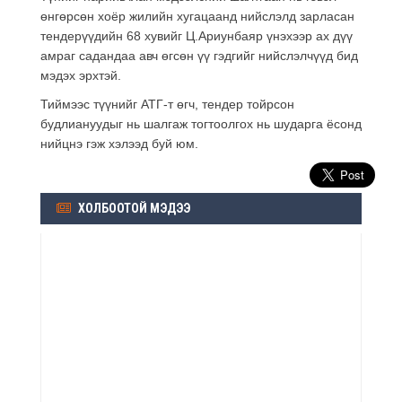
өнгөрсөн хоёр жилийн хугацаанд нийслэлд зарласан
тендерүүдийн 68 хувийг Ц.Ариунбаяр үнэхээр ах дүү
амраг садандаа авч өгсөн үү гэдгийг нийслэлчүүд бид
мэдэх эрхтэй.
Тиймээс түүнийг АТГ-т өгч, тендер тойрсон
будлиануудыг нь шалгаж тогтоолгох нь шударга ёсонд
нийцнэ гэж хэлээд буй юм.
ХОЛБООТОЙ МЭДЭЭ