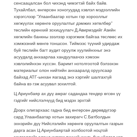
сенсаацалсан бол чихэнд чимэгтэй байх байв.
Тухайлбал, өнгөрсөн хоногуудад хэвлэл мэдээллийн
хэрэгслээр “Улаанбаатар хотын гэр хорооллыг
хөгжүүлэх хөрөнгө оруулалтыг дэмжих хөтөлбөр”
төслийн ерөнхий зохицуулагч Д.Авирмэдийг Азийн
хөгжлийн банкны зээлээр хэрэгжиж байгаа төслөөс их
хэмжээний мөнгө тоншсон. Тиймээс түүний удирдаж
буй төслийн багт аудит оруулж хуулийнхныг энэ
асуудалд анхаарлаа хандуулаачээ хэмээн
хэвлэлийнхэн хүссэн. Баримт нотолгоотой бэлээхэн
материалыг олон нийтийн анхааралд оруулсаар
байхад АТГ-ынхан яагаад энэ хэргийг шалгахгүй
байна вэ гэж асуувал зохилтой.
Ц.Ариунбаяр ах дүү амраг садандаа тендер өгсөн үү
гэдгийг нийслэлчүүд бид мэдэх эрхтэй
Дээрх олигархаас гадна бид өнгөрсөн дөрөвдүгээр
сард Улаанбаатар хотын захирагч С.Батболдын
эхнэрийн дүү Нийслэлийн хөрөнгө оруулалтын газрын
дарга асан Ц.Ариунбаяртай холбоотой ноцтой
мэдээллийг олонд хүргэж түүний хууль бус үйлдэл хэр