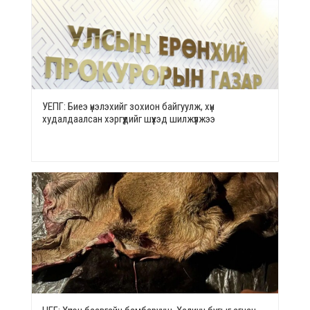
УЕПГ: Биеэ үнэлэхийг зохион байгуулж, хүн
худалдаалсан хэргүүдийг шүүхэд шилжүүлжээ