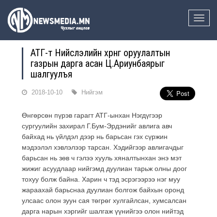
Toggle
naviga
АТГ-т Нийслэлийн хөрөнгө оруулалтын
газрын дарга асан Ц.Ариунбаярыг
шалгуулъя
2018-10-10
Нийгэм
Өнгөрсөн пүрэв гарагт АТГ-ынхан Нэгдүгээр
сургуулийн захирал Г.Бум-Эрдэнийг авлига авч
байхад нь үйлдэл дээр нь барьсан гэх сүржин
мэдээлэл хэвлэлээр тарсан. Хэдийгээр авлигачдыг
барьсан нь зөв ч гэлээ хууль хяналтынхан энэ мэт
жижиг асуудлаар нийгэмд дуулиан тарьж олны доог
тохуу болж байна. Харин ч тэд эсрэгээрээ нэг муу
жараахай барьснаа дуулиан болгож байхын оронд
улсаас олон зуун сая төгрөг хулгайлсан, хумсалсан
дарга нарын хэргийг шалгаж үүнийгээ олон нийтэд