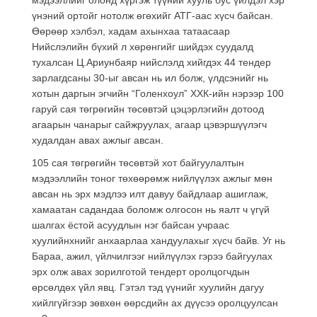
үнэний ортойг нотолж өгөхийг АТГ-аас хүсч байсан.
Өөрөөр хэлбэл, хадам ахынхаа татаасаар
Нийслэлийн бүхий л хөрөнгийг шийдэх суудалд
тухалсан Ц.Ариунбаяр нийслэлд хийгдэх 44 тендер
зарлагдсаны 30-ыг авсан нь ил болж, үлдсэнийг нь
хотын даргын эгчийн “Голенхоул” ХХК-ийн нэрээр 100
гаруй сая төгрөгийн төсөвтэй цэцэрлэгийн дотоод
агаарын чанарыг сайжруулах, агаар цэвэршүүлэгч
худалдан авах ажлыг авсан.
105 сая төгрөгийн төсөвтэй хот байгуулалтын
мэдээллийн тоног төхөөрөмж нийлүүлэх ажлыг мөн
авсан нь эрх мэдлээ илт давуу байдлаар ашиглаж,
хамаатан садандаа боломж олгосон нь яалт ч үгүй
шалгах ёстой асуудлын нэг байсан учраас
хуулийнхнийг анхаарлаа хандуулахыг хүсч байв. Уг нь
Бараа, ажил, үйлчилгээг нийлүүлэх гэрээ байгуулах
эрх олж авах зорилготой тендерт оролцогчдын
өрсөлдөх үйл явц. Гэтэл тэд үүнийг хуулийн дагуу
хийлгүйгээр зөвхөн өөрсдийн ах дүүсээ оролцуулсан