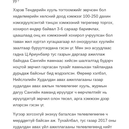
уу?
Хэрэв Тендерийн хууль тогтоомжийг зөрчсөн бол
хөдөлмөрийн хөлсний доод хэмжээг 100-250 дахин
нэмэгдүүлсэнтэй тэнцэх хэмжээний төгрөгөөр торгох,
хохирол өндөр байвал 3-6 сараар баривчлах,
цаашлаад онц их хэмжээний хохирол учруулсан бол
таван жил хүртэл хугацаагаар ял оногдуулах хуулийн
заалтаар буруутгагдана гэсэн үг. Мөн энэ асуудлаас
гадна Ц.Ариунбаяр тус газрын даргаар ажиллаж
байхдаа Сангийн яамнаас хийсэн шалгалтад бүдэрч
ноцтой зөрчил гаргасан тухайг яамныхан тайландаа
дурьдаж байсныг бид мэдээлсэн. Өөрөөр хэлбэл,
Нийслэлийн Худалдан авах ажиллагааны газар
худалдан авах ажлын төлөвлөгөөг хууль, журмын
дагуу Сангийн яаманд ирүүлдэг ч өөрчлөлтийг нь
ирүүлдэггүй зөрчил олон төсөл, арга хэмжээн дээр
илэрсэн гэсэн үг.
Үүгээр зогсохгүй энэхүү баталсан төлөвлөгөөгөө ч
мөрддөггүй байсан аж. Тухайлбал, тус газар 2017 оны
худалдан авах үйл ажиллагааны төлөвлөгөөнд нийт