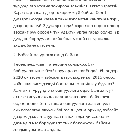
түрүүнд гар утсанд тохирсон эсэхийг шалгах хэрэгтэй.
Хэрэв гар утсан дээр тохиромжгүй байгаа бол 1
дүгээрт Google хэзээ ч таны вэбсайтыг хайлтын илэрц
дээр гаргахгүй 2 дугаарт хэдий хэрэглэгч өөрөө олоод
вэбсайт руу орсон ч тун удахгүй үргэн гарах болно. Үр
дүнд нь борлуулалт хийх боломжтой нэг урсгалаа
алдаж байна гэсэн үг.
2. Вэбсайтаа үргэлж амьд байлга
Төсөөлөөд үзье. Та өөрийн сонирхож буй
байгууллагын вэбсайт руу орлоо гэж бодоё. Өнөөдөр
2018 он гэсэн ч вэбсайт дээрх мэдээлэл 2015 оноос
хойш шинэчлэгдээгүй бол таны толгойд юу буух вэ?
Хамгийн түрүүнд энэ байгууллага одоо байгаа юу?
аль эсвэл үйл ажиллагаагаа зогсоосон байх гэсэн
бодол төрнө. Уг нь танай байгууллага хэвийн үйл
ажиллагаагаа явуулж байгаа ч цахим орчинд вэбсайт
дээр мэдээлэл, агуулгаа шинэчлэдэггүйгээс болж
дахиад л нэг борлуулалт хийх боломжтой байсан
зочдын урсгалаа алдана.