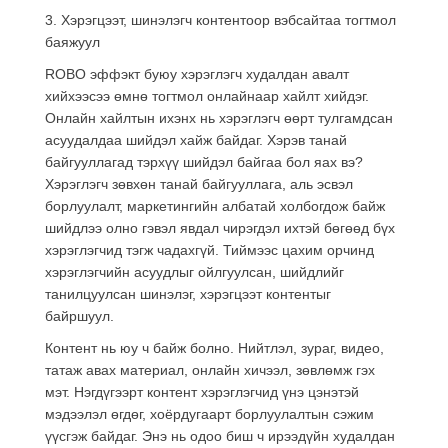
3. Хэрэгцээт, шинэлэгч контентоор вэбсайтаа тогтмол
баяжуул
ROBO эффэкт буюу хэрэглэгч худалдан авалт
хийхээсээ өмнө тогтмол онлайнаар хайлт хийдэг.
Онлайн хайлтын ихэнх нь хэрэглэгч өөрт тулгамдсан
асуудалдаа шийдэл хайж байдаг. Хэрэв танай
байгууллагад тэрхүү шийдэл байгаа бол яах вэ?
Хэрэглэгч зөвхөн танай байгууллага, аль эсвэл
борлуулалт, маркетингийн албатай холбогдож байж
шийдлээ олно гэвэл явдал чирэгдэл ихтэй бөгөөд бүх
хэрэглэгчид тэгж чадахгүй. Тиймээс цахим орчинд
хэрэглэгчийн асуудлыг ойлгуулсан, шийдлийг
танилцуулсан шинэлэг, хэрэгцээт контентыг
байршуул.
Контент нь юу ч байж болно. Нийтлэл, зураг, видео,
татаж авах материал, онлайн хичээл, зөвлөмж гэх
мэт. Нэгдүгээрт контент хэрэглэгчид үнэ цэнэтэй
мэдээлэл өгдөг, хоёрдугаарт борлуулалтын сэжим
үүсгэж байдаг. Энэ нь одоо биш ч ирээдүйн худалдан