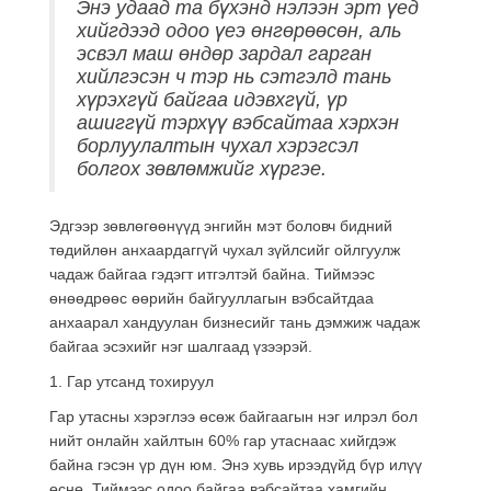
Энэ удаад та бүхэнд нэлээн эрт үед
хийгдээд одоо үеэ өнгөрөөсөн, аль
эсвэл маш өндөр зардал гарган
хийлгэсэн ч тэр нь сэтгэлд тань
хүрэхгүй байгаа идэвхгүй, үр
ашиггүй тэрхүү вэбсайтаа хэрхэн
борлуулалтын чухал хэрэгсэл
болгох зөвлөмжийг хүргэе.
Эдгээр зөвлөгөөнүүд энгийн мэт боловч бидний
төдийлөн анхаардаггүй чухал зүйлсийг ойлгуулж
чадаж байгаа гэдэгт итгэлтэй байна. Тиймээс
өнөөдрөөс өөрийн байгууллагын вэбсайтдаа
анхаарал хандуулан бизнесийг тань дэмжиж чадаж
байгаа эсэхийг нэг шалгаад үзээрэй.
1. Гар утсанд тохируул
Гар утасны хэрэглээ өсөж байгаагын нэг илрэл бол
нийт онлайн хайлтын 60% гар утаснаас хийгдэж
байна гэсэн үр дүн юм. Энэ хувь ирээдүйд бүр илүү
өснө. Тиймээс одоо байгаа вэбсайтаа хамгийн