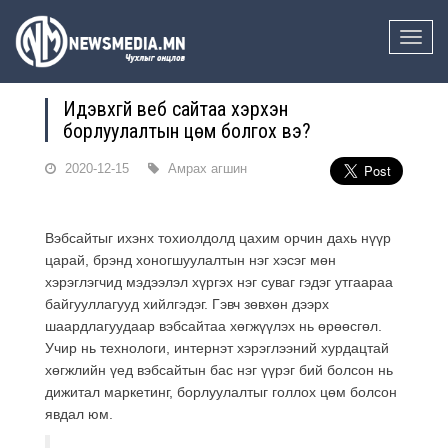
Toggle
naviga
Идэвхгүй веб сайтаа хэрхэн
борлуулалтын цөм болгох вэ?
2020-12-15
Амрах агшин
Вэбсайтыг ихэнх тохиолдолд цахим орчин дахь нүүр
царай, брэнд хоногшуулалтын нэг хэсэг мөн
хэрэглэгчид мэдээлэл хүргэх нэг суваг гэдэг утгаараа
байгууллагууд хийлгэдэг. Гэвч зөвхөн дээрх
шаардлагуудаар вэбсайтаа хөгжүүлэх нь өрөөсгөл.
Учир нь технологи, интернэт хэрэглээний хурдацтай
хөгжлийн үед вэбсайтын бас нэг үүрэг бий болсон нь
дижитал маркетинг, борлуулалтыг голлох цөм болсон
явдал юм.