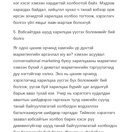
нэг хэсэг хэмээн хардагтай холбоотой байх. Мэдээж
харагдах байдал, хийцлэл чухал ч танай вэбээр орж
ирсэн зочидтой харилцаа холбоо тогтоож, хэрэглэгч
болгох үйл явцыг яавч мартаж болохгүй.
5. Вэбсайтдаа шууд харилцаа үүсгэх боломжийг бий
болго
Яг одоо цахим орчинд хамгийн үр дүнтэй
маркетингийн аргачлал юу вэ? хэмээн асуувал
сonversational marketing буюу харилцааны маркетинг
хэмээн бүхий л дижитал маркетингийн тэргүүлэгчид
дуу нэгтэйгээр хэлнэ. Энэ нь цахим орчинд
хэрэглэгчид харилцаа үүсгэх бүх боломжийг бий
болгож, үүсэж буй харилцаа бүрийг цаг алдалгүй
барьж авах тухай юм. Учир нь хэрэглэгч худалдан
авалтын шийдвэрээ гаргахын тулд хамгийн сүүлд
танай байгууллагатай холбогдон мэдээллээ
баталгаажуулж шийдвэр гаргадаг. Тиймээс хэрэглэгч
заавал вэбсайтын холбоо барих хэсэг рүү
дамжихгүйгээр шууд танай байгууллагатай холбогдох
бүх боломжийг бий болго. Жишээ нь фэйсбүүк