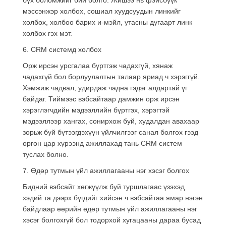
мэссэнжэр холбох, сошиал хуудсуудын линкийг
холбох, холбоо барих и-мэйл, утасны дугаарт линк
холбох гэх мэт.
6. CRM системд холбох
Орж ирсэн урсгалаа бүртгэж чадахгүй, хянаж
чадахгүй бол борлуулалтын талаар яриад ч хэрэггүй.
Хэмжиж чадвал, удирдаж чадна гэдэг алдартай үг
байдаг. Тиймээс вэбсайтаар дамжин орж ирсэн
хэрэглэгчдийн мэдээллийн бүртгэх, хэрэгтэй
мэдээллээр хангах, сонирхож буй, худалдан авахаар
зорьж буй бүтээгдэхүүн үйлчилгээг санал болгох гээд
өргөн цар хүрээнд ажиллахад тань CRM систем
туслах болно.
7. Өдөр тутмын үйл ажиллагааны нэг хэсэг болгох
Бидний вэбсайт хөгжүүлж буй туршлагаас үзэхэд
хэдий та дээрх бүгдийг хийсэн ч вэбсайтаа ямар нэгэн
байдлаар өөрийн өдөр тутмын үйл ажиллагааны нэг
хэсэг болгохгүй бол тодорхой хугацааны дараа бусад