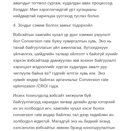
авагчдыг тогтмол сургаж, худалдан авах процессод
бэлддэг. Мөн хэрэглэгчидтэй урт хугацааны
найдвартай харилцаа үүсгэхэд туслах болно.
4. Зочдыг сэжим болгох замыг тодорхойл
Вэбсайтын хамгийн чухал үр дүнг хэмжих үзүүлэлт
бол Conversion rate буюу хувиргалтын хувь. Энэ нь
танай байгууллагын үйл ажиллагаа, бүтээгдэхүүн
үйлчилгээ, шийдлийн талаар ойлголт ч байхгүй хүнийг
хэрхэн вэбсайтаар дамжуулан зөв зохион байгуулалт,
хэрэгцээт мэдээллийг хүргэн худалдан авалт руу
чиглүүлж байна вэ? гэдгийг илтгэх хувь юм. Энэ
хувийг өндөр байлгах аргачлалыг Conversion rate
optimization /CRO/ гэдэг.
Ихэнх тохиолдолд вэбсайт хөгжүүлж буй
байгууллагууд харагдах загвар дизайн дээр хэтэрхий
их ач холбогдол өгч, хамгийн чухал хэсэг болох
conversion rate өндөр байлгах тал дээр төдийлөн ач
холбогдол өгдөггүй. Магадгүй энэ нь бидний эхэнд
хэлсэнчлэн вэбсайтыг зөвхөн брэнд хоногшуулалтын