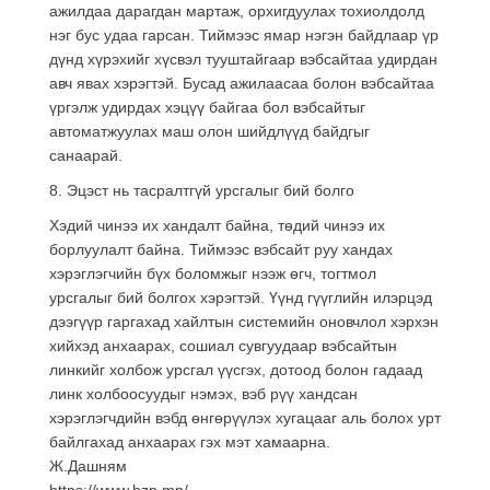
ажилдаа дарагдан мартаж, орхигдуулах тохиолдолд
нэг бус удаа гарсан. Тиймээс ямар нэгэн байдлаар үр
дүнд хүрэхийг хүсвэл тууштайгаар вэбсайтаа удирдан
авч явах хэрэгтэй. Бусад ажилаасаа болон вэбсайтаа
үргэлж удирдах хэцүү байгаа бол вэбсайтыг
автоматжуулах маш олон шийдлүүд байдгыг
санаарай.
8. Эцэст нь тасралтгүй урсгалыг бий болго
Хэдий чинээ их хандалт байна, төдий чинээ их
борлуулалт байна. Тиймээс вэбсайт руу хандах
хэрэглэгчийн бүх боломжыг нээж өгч, тогтмол
урсгалыг бий болгох хэрэгтэй. Үүнд гүүглийн илэрцэд
дээгүүр гаргахад хайлтын системийн оновчлол хэрхэн
хийхэд анхаарах, сошиал сувгуудаар вэбсайтын
линкийг холбож урсгал үүсгэх, дотоод болон гадаад
линк холбоосуудыг нэмэх, вэб рүү хандсан
хэрэглэгчдийн вэбд өнгөрүүлэх хугацааг аль болох урт
байлгахад анхаарах гэх мэт хамаарна.
Ж.Дашням
https://www.bzp.mn/