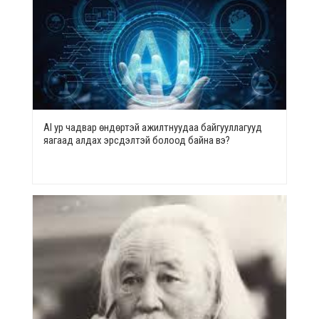
AI ур чадвар өндөртэй ажилтнуудаа байгууллагууд
яагаад алдах эрсдэлтэй болоод байна вэ?