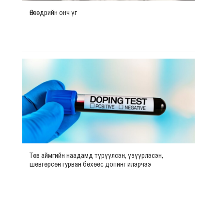
Өнөөдрийн онч үг
Төв аймгийн наадамд түрүүлсэн, үзүүрлэсэн,
шөвгөрсөн гурван бөхөөс допинг илэрчээ