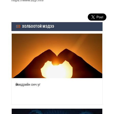
ХОЛБООТОЙ МЭДЭЭ
Өнөөдрийн онч үг