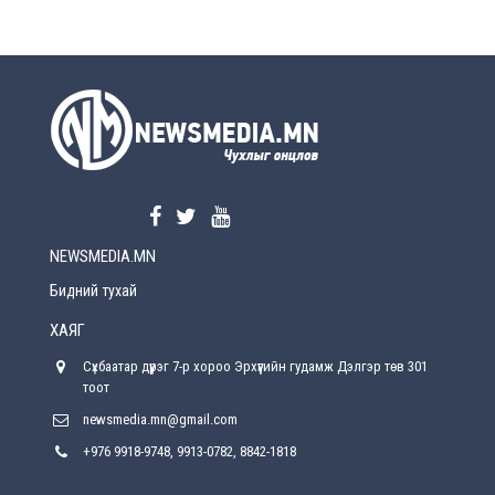
өөрчлөлт орно
2026-08-5
УЕПГ: Биеэ үнэлэхийг зохион байгуулж, хүн
худалдаалсан хэргүүдийг шүүхэд
шилжүүлжээ
2026-08-5
Өнөөдрийн онч үг
2026-08-5
NEWSMEDIA.MN
Энэ сарын 15-наас эхлэн замын хөдөлгөөнд
өөрчлөлт орно
Бидний тухай
2026-08-4
ХАЯГ
С.Бямбацогт: Иргэд, бизнес эрхлэгчдэд
Сүхбаатар дүүрэг 7-р хороо Эрхүүгийн гудамж Дэлгэр төв 301
хүрсэн өгөөжөөрөө ажлаа үнэлж, хэрэгжилтээ
тайлагнадаг байх ёстой
тоот
2026-08-4
newsmedia.mn@gmail.com
+976 9918-9748, 9913-0782, 8842-1818
Улсын онцгой комисс өвөлжилтийн бэлтгэл,
бэлэн байдлыг хангах чиглэлээр хуралдлаа