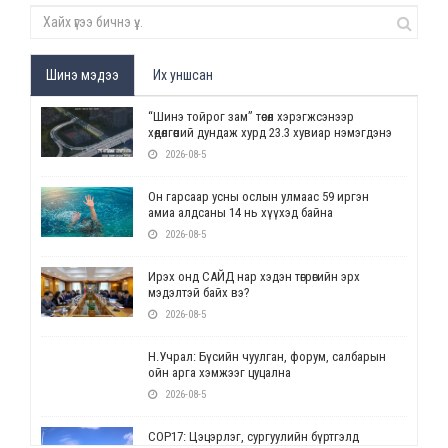
Шинэ мэдээ
Их уншсан
“Шинэ тойрог зам” төсөл хэрэгжсэнээр
хөдөлгөөний дундаж хурд 23.3 хувиар нэмэгдэнэ
2026-08-5
Он гарсаар усны ослын улмаас 59 иргэн
амиа алдсаны 14 нь хүүхэд байна
2026-08-5
Ирэх онд САЙД нар хэдэн төгрөгийн эрх
мэдэлтэй байх вэ?
2026-08-5
Н.Учрал: Бүсийн чуулган, форум, салбарын
ойн арга хэмжээг цуцална
2026-08-5
СОР17: Цэцэрлэг, сургуулийн бүртгэлд