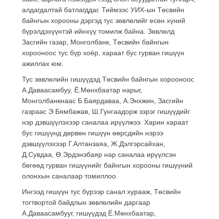
алдагдалтай батлагддаг. Тиймээс УИХ-ын Төсвийн
байнгын хорооны дэргэд тус зөвлөлийг есөн хүний
бүрэлдэхүүнтэй ийнхүү томилж байна. Зөвлөлд
Засгийн газар, Монголбанк, Төсвийн байнгын
хорооноос тус бүр хоёр, хараат бус гурван гишүүн
ажиллах юм.
Тус зөвлөлийн гишүүдэд Төсвийн байнгын хорооноос
А.Даваасамбуу, Ё.Мөнхбаатар нарыг,
Монголбанкнаас Б.Баярдаваа, А.Энхжин, Засгийн
газраас Э.Бямбажав, Ш.Гунгаадорж зэрэг гишүүдийг
нэр дэвшүүлэхээр саналаа ирүүлжээ. Харин хараат
бус гишүүнд дөрвөн гишүүн өөрсдийн нэрээ
дэвшүүлэхээр Г.Алтанзаяа, Ж.Дэлгэрсайхан,
Д.Сувдаа, Ө.Эрдэнэбаяр нар саналаа ирүүлсэн
бөгөөд гурван гишүүнийг байнгын хорооны гишүүний
олонхын саналаар томиллоо.
Ингээд гишүүн тус бүрээр санал хурааж, Төсвийн
тогтвортой байдлын зөвлөлийн даргаар
А.Даваасамбууг, гишүүдэд Ё.Мөнхбаатар,