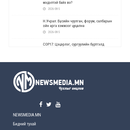
мэдэлтэй байх вэ?
2026-08-5
Н.Учрал: Бүсийн чуулган, форум, салбарын
ойн арга хэмжээг цуцална
2026-08-5
СОР17: Цэцэрлэг, сургуулийн бүртгэлд
өөрчлөлт орно
2026-08-5
УЕПГ: Биеэ үнэлэхийг зохион байгуулж, хүн
худалдаалсан хэргүүдийг шүүхэд
шилжүүлжээ
2026-08-5
Өнөөдрийн онч үг
2026-08-5
NEWSMEDIA.MN
Энэ сарын 15-наас эхлэн замын хөдөлгөөнд
өөрчлөлт орно
Бидний тухай
2026-08-4