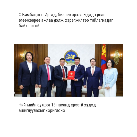
С.Бямбацогт: Иргэд, бизнес эрхлэгчдэд хүрсэн
өгөөжөөрөө ажлаа үнэлж, хэрэгжилтээ тайлагнадаг
байх ёстой
Нийгмийн сүлжээг 13 насанд хүрээгүй хүүхдэд
ашиглуулахыг хориглоно