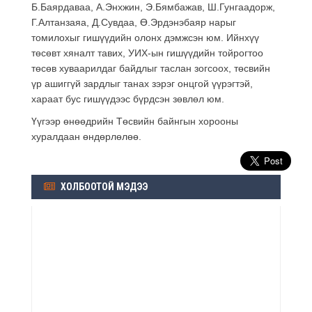
Б.Баярдаваа, А.Энхжин, Э.Бямбажав, Ш.Гунгаадорж,
Г.Алтанзаяа, Д.Сувдаа, Ө.Эрдэнэбаяр нарыг
томилохыг гишүүдийн олонх дэмжсэн юм. Ийнхүү
төсөвт хяналт тавих, УИХ-ын гишүүдийн тойрогтоо
төсөв хуваарилдаг байдлыг таслан зогсоох, төсвийн
үр ашиггүй зардлыг танах зэрэг онцгой үүрэгтэй,
хараат бус гишүүдээс бүрдсэн зөвлөл юм.
Үүгээр өнөөдрийн Төсвийн байнгын хорооны
хуралдаан өндөрлөлөө.
ХОЛБООТОЙ МЭДЭЭ