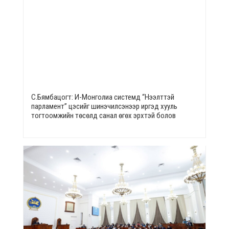
С.Бямбацогт: И-Монголиа системд “Нээлттэй
парламент” цэсийг шинэчилсэнээр иргэд хууль
тогтоомжийн төсөлд санал өгөх эрхтэй болов