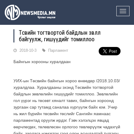
Toggle
naviga
Төсвийн тогтвортой байдлын зөвлөл
байгуулж, гишүүдийг томиллоо
2018-10-3
Парламент
Байнгын хорооны хуралдаан
УИХ-ын Төсвийн байнгын хороо өнөөдөр /2018.10.03/
хуралдлаа. Хуралдааны эхэнд Төсвийн тогтвортой
байдлын зөвлөлийн гишүүдийг томиллоо. Зөвлөлийн
гол үүрэг нь төсөвт хяналт тавих, байнгын хороонд
зургаан сар тутамд саналаа хүргүүлж байх юм. Учир
нь жил бүрийн төсвийн төслийг Сангийн яамнаас
парламентад оруулж ирдэг. Гэвч хэлэлцэх явцад
өөрчлөгдөх, төлөвлөсөн орлогоо төвлөрүүлж чадахгүй
байх, зарлага нэмэгдэх гээд олон асуудалтай тулгарч,