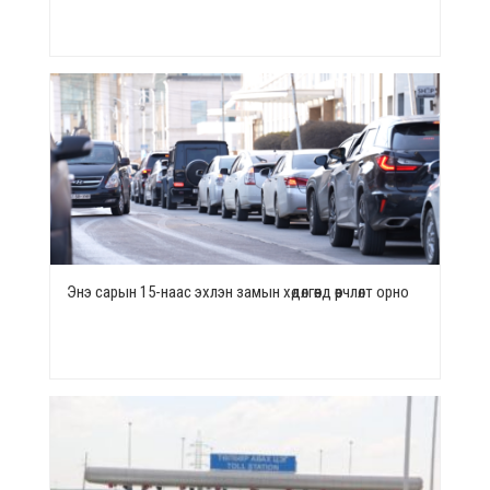
Энэ сарын 15-наас эхлэн замын хөдөлгөөнд өөрчлөлт орно