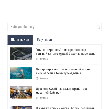
Шинэ мэдээ
Их уншсан
“Шинэ тойрог зам” төсөл хэрэгжсэнээр
хөдөлгөөний дундаж хурд 23.3 хувиар нэмэгдэнэ
Өчигдөр
Он гарсаар усны ослын улмаас 59 иргэн
амиа алдсаны 14 нь хүүхэд байна
Өчигдөр
Ирэх онд САЙД нар хэдэн төгрөгийн эрх
мэдэлтэй байх вэ?
Өчигдөр
Н.Учрал: Бүсийн чуулган, форум, салбарын