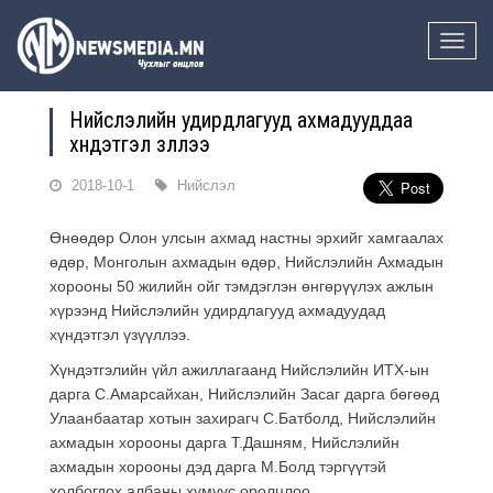
Toggle
naviga
Нийслэлийн удирдлагууд ахмадууддаа
хүндэтгэл үзүүллээ
2018-10-1
Нийслэл
Өнөөдөр Олон улсын ахмад настны эрхийг хамгаалах
өдөр, Монголын ахмадын өдөр, Нийслэлийн Ахмадын
хорооны 50 жилийн ойг тэмдэглэн өнгөрүүлэх ажлын
хүрээнд Нийслэлийн удирдлагууд ахмадуудад
хүндэтгэл үзүүллээ.
Хүндэтгэлийн үйл ажиллагаанд Нийслэлийн ИТХ-ын
дарга С.Амарсайхан, Нийслэлийн Засаг дарга бөгөөд
Улаанбаатар хотын захирагч С.Батболд, Нийслэлийн
ахмадын хорооны дарга Т.Дашням, Нийслэлийн
ахмадын хорооны дэд дарга М.Болд тэргүүтэй
холбогдох албаны хүмүүс оролцлоо.