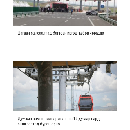
Цагаан жагсаалтад багтсан иргэд төлбөрөөс чөлөөлөгдөнө
Дүүжин замын тээвэр энэ оны 12 дугаар сард
ашиглалтад бүрэн орно