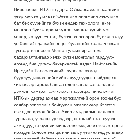
Нийслэлийн ИТХ-ын дарга С.Амарсайхан нээлтийн
үеэр хэлсэн үгэндээ “Өнөөгийн нийгмийн хөгжлийн
бат бэх суурийг та бүхэн өндөр технологи, өнгө
мөнгөөр бус эх оронч зүтгэл, монгол хүний мөн
чанар, халуун сэтгэл, бүлээн хөлсөөрөө бүтээж залуу
үе биднийг дэлхийн өнцөг булангийн хаана ч явсан
тусгаар тогтносон Монгол улсын иргэн гэж
бахархалтайгаар хэлэх бүтэн монголыг гардуулж
өгсөнд бид үргэлж бахархалтай явдаг. Нийслэлийн
Иргэдийн Төлөөлөгчдийн хурлаас ахмад
буурлуудынхаа нийгмийн асуудлуудыг шийдвэрлэх
чиглэлээр гаргаж байгаа олон санал санаачлагыг
дэмжин хамтран ажиллахын зэрэгцээ нийслэлийн
ИТХ-ын дэргэд ахмад мэргэжилтний орон тооны бус
салбар зөвлөлийг байгуулан ажиллахаар бэлтгэл
ажилдаа ороод байна. Ажил амьдралын дадлага
туршлага, ухааны ур чадвар, сэтгэлийн хат суусан
ахмадууд та бүхний минь зөвлөмж, зөвлөгөө эх орны
ирээдүй болсон энэ цагийн залуу үеийнхэнд ус агаар
мэт хэрэгтэй байгааг энд зориуд тэмдэглэн хэлье”