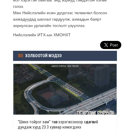
гэлээ.
Мөн Нийслэлийн есөн дүүргээс төлөөлөл болсон
ахмадуудад шагнал гардуулж, ахмадын баярт
зориулсан урлагийн тоглолт үзүүллээ.
Нийслэлийн ИТХ-ын ХМОНХТ
ХОЛБООТОЙ МЭДЭЭ
“Шинэ тойрог зам” төсөл хэрэгжсэнээр хөдөлгөөний
дундаж хурд 23.3 хувиар нэмэгдэнэ