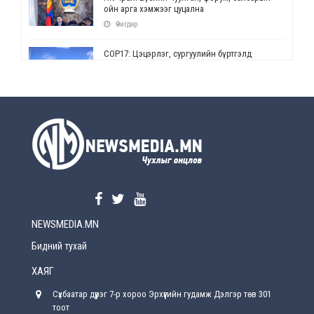
ойн арга хэмжээг цуцална
Өчигдөр
СОР17: Цэцэрлэг, сургуулийн бүртгэлд
өөрчлөлт орно
Өчигдөр
УЕПГ: Биеэ үнэлэхийг зохион байгуулж, хүн
худалдаалсан хэргүүдийг шүүхэд
шилжүүлжээ
Өчигдөр
Өнөөдрийн онч үг
Өчигдөр
NEWSMEDIA.MN
Энэ сарын 15-наас эхлэн замын хөдөлгөөнд
өөрчлөлт орно
Бидний тухай
2026-08-4
ХАЯГ
С.Бямбацогт: Иргэд, бизнес эрхлэгчдэд
Сүхбаатар дүүрэг 7-р хороо Эрхүүгийн гудамж Дэлгэр төв 301
хүрсэн өгөөжөөрөө ажлаа үнэлж, хэрэгжилтээ
тайлагнадаг байх ёстой
тоот