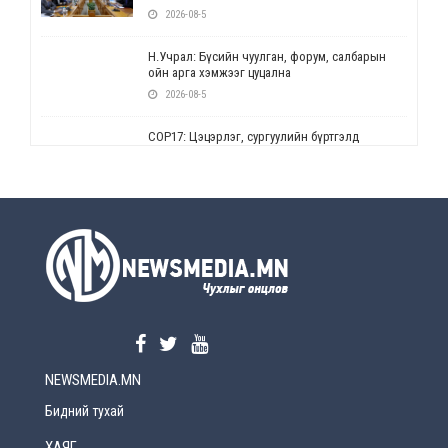
2026-08-5
Н.Учрал: Бүсийн чуулган, форум, салбарын
ойн арга хэмжээг цуцална
2026-08-5
СОР17: Цэцэрлэг, сургуулийн бүртгэлд
өөрчлөлт орно
2026-08-5
УЕПГ: Биеэ үнэлэхийг зохион байгуулж, хүн
худалдаалсан хэргүүдийг шүүхэд
шилжүүлжээ
2026-08-5
Өнөөдрийн онч үг
2026-08-5
NEWSMEDIA.MN
Энэ сарын 15-наас эхлэн замын хөдөлгөөнд
өөрчлөлт орно
Бидний тухай
2026-08-4
ХАЯГ