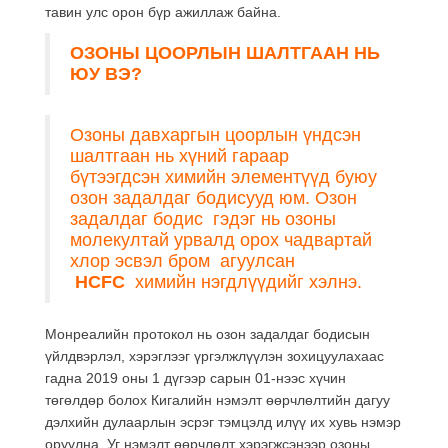
тавин улс орон бүр ажиллаж байна.
ОЗОНЫ ЦООРЛЫН ШАЛТГААН
НЬ
ЮУ ВЭ?
Озоны давхаргын цоорлын үндсэн
шалтгаан нь хүний гараар
бүтээгдсэн химийн элементүүд буюу
озон задалдаг бодисууд юм. Озон
задалдаг бодис гэдэг нь озоны
молекултай урвалд орох чадвартай
хлор эсвэл бром агуулсан
HCFC
химийн нэгдлүүдийг хэлнэ.
Монреалийн протокол нь озон задалдаг бодисын
үйлдвэрлэл, хэрэглээг үргэлжлүүлэн зохицуулахаас
гадна 2019 оны 1 дүгээр сарын 01-нээс хүчин
төгөлдөр болох Кигалийн нэмэлт өөрчлөлтийн дагуу
дэлхийн дулаарлын эсрэг тэмцэлд илүү их хувь нэмэр
оруулна. Уг нэмэлт өөрчлөлт хэрэгжсэнээр озоны