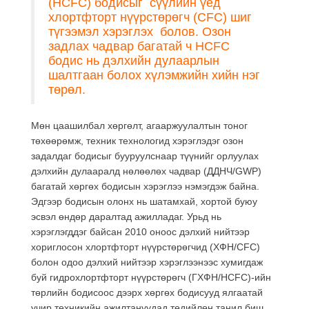
(HCFC) бодисыг сүүлийн үед
хлортфторт нүүрстөрөгч (CFC) шиг
түгээмэл хэрэглэх болов. Озон
задлах чадвар багатай ч HCFC
бодис нь дэлхийн дулаарлын
шалтгаан болох хүлэмжийн хийн нэг
төрөл.
Мөн цаашилбал хөргөлт, агааржуулалтын тоног
төхөөрөмж, техник технологид хэрэглэдэг озон
задалдаг бодисыг бууруулснаар түүнийг орлуулах
дэлхийн дулааралд нөлөөлөх чадвар (ДДНЧ/GWP)
багатай хөргөх бодисын хэрэглээ нэмэгдэж байна.
Эдгээр бодисын олонх нь шатамхай, хортой буюу
эсвэл өндөр даралтад ажилладаг. Урьд нь
хэрэглэгддэг байсан 2010 оноос дэлхий нийтээр
хориглосон хлортфторт нүүрстөрөгчид (ХФН/CFC)
болон одоо дэлхий нийтээр хэрэглээнээс хумигдаж
буй гидрохлортфторт нүүрстөрөгч (ГХФН/HCFC)-ийн
төрлийн бодисоос дээрх хөргөх бодисууд ялгаатай
учир техникийн ажилтануудад төдийлөн танил биш