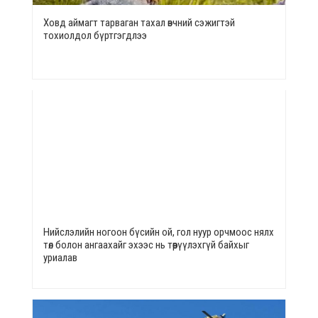
Ховд аймагт тарваган тахал өвчний сэжигтэй
тохиолдол бүртгэгдлээ
Нийслэлийн ногоон бүсийн ой, гол нуур орчмоос нялх
төл болон ангаахайг эхээс нь төөрүүлэхгүй байхыг
уриалав