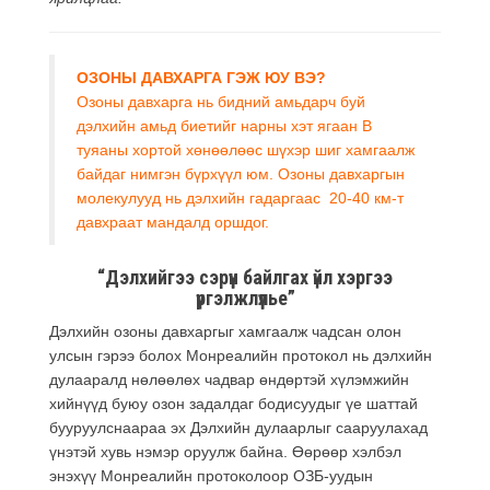
ОЗОНЫ ДАВХАРГА ГЭЖ ЮУ ВЭ?
Озоны давхарга нь бидний амьдарч буй
дэлхийн амьд биетийг нарны хэт ягаан B
туяаны хортой хөнөөлөөс шүхэр шиг хамгаалж
байдаг нимгэн бүрхүүл юм. Озоны давхаргын
молекулууд нь дэлхийн гадаргаас 20-40 км-т
давхраат мандалд оршдог.
“Дэлхийгээ сэрүүн байлгах үйл хэргээ
үргэлжлүүлье”
Дэлхийн озоны давхаргыг хамгаалж чадсан олон
улсын гэрээ болох Монреалийн протокол нь дэлхийн
дулааралд нөлөөлөх чадвар өндөртэй хүлэмжийн
хийнүүд буюу озон задалдаг бодисуудыг үе шаттай
бууруулснаараа эх Дэлхийн дулаарлыг сааруулахад
үнэтэй хувь нэмэр оруулж байна. Өөрөөр хэлбэл
энэхүү Монреалийн протоколоор ОЗБ-уудын