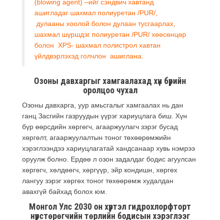
(blowing agent) –ийг сэндвич хавтанд
ашигладаг шахмал полиуретан /PUR/,
дулааны хоолой болон дулаан тусгаарлах,
шахмал шүршдэг полиуретан /PUR/ хөөсөнцөр
болон XPS- шахмал полистрол хавтан
үйлдвэрлэхэд голчлон ашиглана.
Озоны давхаргыг хамгаалахад хүн бүрийн
оролцоо чухал
Озоны давхарга, уур амьсгалыг хамгаалах нь дан
ганц Засгийн газруудын үүрэг хариуцлага биш. Хүн
бүр өөрсдийн хөргөгч, агааржуулагч зэрэг бусад
хөргөлт, агааржуулалтын тоног төхөөрөмжийн
хэрэглээндээ хариуцлагатай хандсанаар хувь нэмрээ
оруулж болно. Ердөө л озон задалдаг бодис агуулсан
хөргөгч, хөлдөөгч, хөргүүр, эйр кондишн, хөргөх
лангуу зэрэг хөргөх тоног төхөөрөмж худалдан
авахгүй байхад болох юм.
Монгол Улс 2030 он хүртэл гидрохлорфторт
нүүрстөрөгчийн төрлийн бодисын хэрэглээг