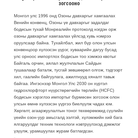
зогсооно
Монгол улс 1996 онд Озоны давхаргыг хамгаалах
Венийн конвенц, Озоны үе давхаргыг задалдаг
бодисын тухай Монреалийн протоколд нэгдэн орж
озоны давхаргыг хамгаалах үйлсэд хувь нэмрээ
оруулсаар байна. Тухайлбал, жил бүр олон улсын
конвенцоор хүлээсэн үүрэг, хуваарийн дагуу бусад
улс орноос импортлох бодисын тоо хэмжээ квотыг
Байгаль орчин, аялал жуулчлалын Сайдын
тушаалаар баталж, тусгай зөвшөөрөл олгож, тэдгээрт
хил, гаалийн байгуулага, ажилтнууд хяналт тавьж
байгаа. Ингэснээр Монгол Улс 2030 он хүртэл
гидрохлорфторт нүүрстөрөгчийн төрлийн (HCFC)
бодисын хэрэглээ импортыг бүрмөсөн зогсоож олон
улсын өмнө хүлээсэн үүргээ биелүүлж чадах юм.
Хөргөлт, агааржуулалтын тоног төхөөрөмжид сүүлийн
үеийн озон-уур амьсгалд ээлтэй, хүлэмжийн хий бага
ялгаруулдаг техник технологи нэвтрүүлэхэд дэмжлэг
үзүүлж, урамшуулах журам батлагдсан.