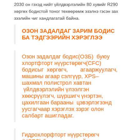
2030 он гэхэд нийт үйлдвэрлэлийн 80 хувийг R­290
хөргөх бодистой тоног төхөөрөмж эзэлнэ гэсэн зах
зээлийн чиг хандлагатай байна.
ОЗОН ЗАДАЛДАГ ЗАРИМ БОДИС
БА ТЭДГЭЭРИЙН ХЭРЭГЛЭЭ
Озон задалдаг бодис(ОЗБ) буюу
хлортфторт нүүрстөрөгч(CFC)
бодисыг хөргөгч, агааржуулагч,
машины агаар сэлгүүр, XPS–
шахмал полистрол хавтан
үйлдвэрлэлийн үлээлгэн
хөөсрүүлэгч, шүршигч үнэртэн,
цахилгаан барааны цэвэрлэгээнд
уусгагчаар хэрэглэх зэрэг олон
салбарт ашигладаг.
Гидрохлорфторт нүүрстөрөгч