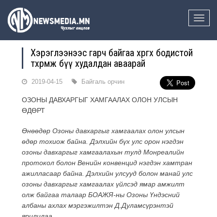
Toggle
naviga
Хэрэглээнээс гарч байгаа хөргөх бодистой
төхөөрөмж бүү худалдан аваарай
2019-04-15
Байгаль орчин
ОЗОНЫ ДАВХАРГЫГ ХАМГААЛАХ ОЛОН УЛСЫН
ӨДӨРТ
Өнөөдөр Озоны давхаргыг хамгаалах олон улсын
өдөр тохиож байна. Дэлхийн бүх улс орон нэгдэн
озоны давхаргыг хамгаалахын тулд Монреалийн
протокол болон Венийн конвенцид нэгдэн хамтран
ажилласаар байна. Дэлхийн улсууд болон манай улс
озоны давхаргыг хамгаалах үйлсэд ямар амжилт
олж байгаа талаар БОАЖЯ-ны Озоны Үндэсний
албаны ахлах мэргэжилтэн Д.Дуламсүрэнтэй
ярилцлаа.