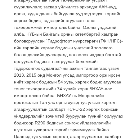
суурилуулалт, засвар үйлчилгээ эрхэлдэг ААН-үүд,
иргэн, худалдааны байгууллагууд хэд хэдэн төрлийн
хөргөх бодис, тэдгээрийг агуулсан тоног
төхөөрөмжийг импортолж байна. Озоны үндэсний
алба, НҮБ-ын Байгаль орчны хөтөлбөртэй хамтран
боловсруулсан “Гидрофторт нүүрстөрөгч (ГФН/HFC)-
ийн төрлийн хөргөх бодисын үндэсний тооллого
болон дэлхийн дулааралд нөлөөлөх чадвар багатай
орлуулах бодисыг нэвтрүүлэх боломжийг
тодорхойлох судалгаа”-ны ажлын тайлангаас үзвэл
2013, ­2015 онд Монгол улсад импортоор орж ирсэн
нийт хөргөх бодисын 54 хувь, хөргөх бодис агуулсан
тоног төхөөрөмжийн 74 хувийг хөрш БНХАУ-аас
импортолсон байна. БНХАУ нь Монреалийн
протоколын Тал улс орны хувьд тус улсын хөргөлт,
агааржуулалтын салбарт HCFC-22 хөргөх бодисын
үйлдвэрлэлийг эрчимтэй бууруулан түүнийг орлуулах
бодисоор R­290 бодисыг сонгож үйлдвэрлэлийн
шугамын хувиргалт зэргийг эрчимжүүлж байна.
Цаашид тус улсын хөргөлт, агааржуулалтын салбарт