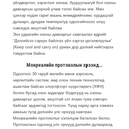
үйлдвэрлэл, хэрэглээг хянаж, бууруулаагүй бол озоны
давхаргын цоорхой улам тэлэх байсан юм. Мөн
цэнхэр нүдэн гариг маань өнөөдрийнхөөс хурдацтай
дулаарч, дундаж температур одоогийнхоос илүү
нэмэгдэх аюултай байлаа.
Энэ удаагийн озоны давхаргыг хамгаалах өдрийг
“Дэлхийгээ сэрүүн байлгах үйл хэргээ үргэлжлүүлье”
(Keep cool and carry on) уриан дор дэлхий нийтээрээ
тэмдэглэж байна.
Монреалийн протоколын хүрээнд…
Одоогоос 30 гаруй жилийн өмнө аэрозоль,
хөргөлтийн систем, өөр олон техник технологид
ашиглаж байсан хлортфторт нүүрстөрөгч (ХФН)
болон бусад озон задалдаг бодисууд нь озоны
давхаргыг цоолж, аюултай хэт ягаан туяа нэвтэрч
байгааг эрдэмтэд тогтоосон. Үүнд хариу арга хэмжээ
авахын тулд дэлхийн улс орнууд хамтран
Монреалийн протоколыг хэлэлцэж баталсан билээ.
Протоколын хүрээнд улс орнууд дэлхийн дулааралд