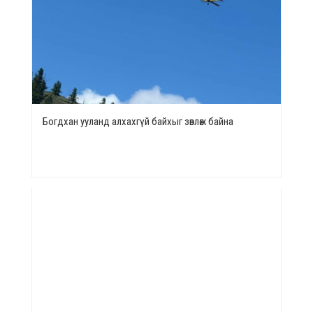
Богдхан ууланд алхахгүй байхыг зөвлөж байна