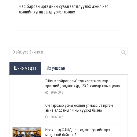
Нас барсан иргэдийн хувьцааг өвлүүлэх ажил нэг
жилийн хугацаанд үргэлжилнэ
Шинэ мэдээ
Их уншсан
“Шинэ тойрог зам” төсөл хэрэгжсэнээр
хөдөлгөөний дундаж хурд 23.3 хувиар нэмэгдэнэ
2026-08-5
Он гарсаар усны ослын улмаас 59 иргэн
амиа алдсаны 14 нь хүүхэд байна
2026-08-5
Ирэх онд САЙД нар хэдэн төгрөгийн эрх
мэдэлтэй байх вэ?