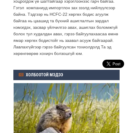
хоцрогдож үе шаттайгаар хэрэглээнээс гарч байгаа.
Гэтэл компаниуд импортлон зах зээлд нийлүүлсээр
байна. Тэдгээр нь HCFC-22 хөргөх бодис агуулж
байгаа нь цаашид та бүхний ашиглалтын зардал
нэмэгдэх, засвар үйлчилгээ авах, ашиглах боломжгүй
болох тул худалдан авах, гэрээ байгуулахаасаа өмнө
ямар хөргөх бодистойг нь заавал асууж байгаарай.
Лавлахгүйгээр гэрээ байгуулсан тохиолдолд Та эд
хөрөнгөөрөө хохирч болзошгүй юм.
ХОЛБООТОЙ МЭДЭЭ