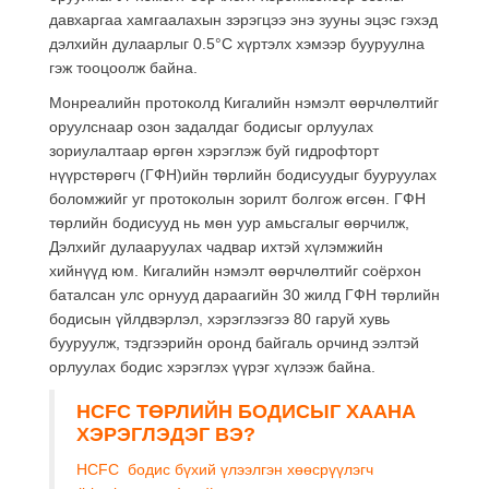
давхаргаа хамгаалахын зэрэгцээ энэ зууны эцэс гэхэд
дэлхийн дулаарлыг 0.5°C хүртэлх хэмээр бууруулна
гэж тооцоолж байна.
Монреалийн протоколд Кигалийн нэмэлт өөрчлөлтийг
оруулснаар озон задалдаг бодисыг орлуулах
зориулалтаар өргөн хэрэглэж буй гидрофторт
нүүрстөрөгч (ГФН)­ийн төрлийн бодисуудыг бууруулах
боломжийг уг протоколын зорилт болгож өгсөн. ГФН
төрлийн бодисууд нь мөн уур амьсгалыг өөрчилж,
Дэлхийг дулааруулах чадвар ихтэй хүлэмжийн
хийнүүд юм. Кигалийн нэмэлт өөрчлөлтийг соёрхон
баталсан улс орнууд дараагийн 30 жилд ГФН төрлийн
бодисын үйлдвэрлэл, хэрэглээгээ 80 гаруй хувь
бууруулж, тэдгээрийн оронд байгаль орчинд ээлтэй
орлуулах бодис хэрэглэх үүрэг хүлээж байна.
HCFC
ТӨРЛИЙН БОДИСЫГ ХААНА
ХЭРЭГЛЭДЭГ ВЭ?
HCFC бодис бүхий үлээлгэн хөөсрүүлэгч