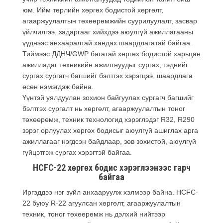
юм. Ийм төрлийн хөргөх бодистой хөргөлт,
агааржуулалтын төхөөрөмжийн суурилуулалт, засвар
үйлчилгээ, задаргааг хийхдээ аюулгүй ажиллагааны
үүднээс анхааралтай хандах шаардлагатай байгаа.
Тиймээс ДДНЧ/GWP багатай хөргөх бодистой харьцан
ажилладаг техникийн ажилтнуудыг сургах, тэднийг
сургах сургагч багшийг бэлтгэх хэрэгцээ, шаардлага
өсөн нэмэгдэж байна.
Үүнтэй уялдуулан зохион байгуулах сургагч багшийг
бэлтгэх сургалт нь хөргөлт, агааржуулалтын тоног
төхөөрөмж, техник технологид хэрэглэдэг R­32, R­290
зэрэг орлуулах хөргөх бодисыг аюулгүй ашиглах арга
ажиллагааг нэгдсэн байдлаар, зөв зохистой, аюулгүй
гүйцэтгэж сургах хэрэгтэй байгаа.
HCFC-22 хөргөх бодис хэрэглээнээс гарч
байгаа
Иргэддээ нэг зүйл анхааруулж хэлмээр байна. HCFC-
22 буюу R-22 агуулсан хөргөлт, агааржуулалтын
техник, тоног төхөөрөмж нь дэлхий нийтээр