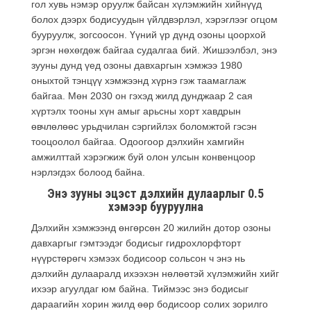
гол хувь нэмэр оруулж байсан хүлэмжийн хийнүүд
болох дээрх бодисуудын үйлдвэрлэл, хэрэглээг огцом
бууруулж, зогсоосон. Үүний үр дүнд озоны цоорхой
эргэн нөхөгдөж байгаа судалгаа бий. Жишээлбэл, энэ
зууны дунд үед озоны давхаргын хэмжээ 1980
оныхтой тэнцүү хэмжээнд хүрнэ гэж таамаглаж
байгаа. Мөн 2030 он гэхэд жилд дунджаар 2 сая
хүртэлх тооны хүн амыг арьсны хорт хавдрын
өвчлөлөөс урьдчилан сэргийлэх боломжтой гэсэн
тооцоолол байгаа. Одоогоор дэлхийн хамгийн
амжилттай хэрэгжиж буй олон улсын конвенцоор
нэрлэгдэх болоод байна.
Энэ зууны эцэст дэлхийн дулаарлыг 0.5
хэмээр бууруулна
Дэлхийн хэмжээнд өнгөрсөн 20 жилийн дотор озоны
давхаргыг гэмтээдэг бодисыг гидрохлорфторт
нүүрстөрөгч хэмээх бодисоор сольсон ч энэ нь
дэлхийн дулааралд ихээхэн нөлөөтэй хүлэмжийн хийг
ихээр агуулдаг юм байна. Тиймээс энэ бодисыг
дараагийн хорин жилд өөр бодисоор солих зорилго