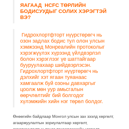
ЯАГААД
HCFC
ТӨРЛИЙН
БОДИСУУДЫГ СОЛИХ ХЭРЭГТЭЙ
ВЭ?
Гидрохлортфторт нүүрстөрөгч нь
озон задлах бодис тул олон улсын
хэмжээнд Монреалийн протоколыг
хэрэгжүүлэх хүрээнд үйлдвэрлэл
болон хэрэглээг үе шаттайгаар
бууруулахаар шийдвэрлэсэн.
Гидрохлортфторт нүүртөрөгч нь
дэлхийг хэт ягаан туяанаас
хамгаалж буй озоны давхаргыг
цоолж мөн уур амьсгалын
өөрчлөлтийг бий болгодог
хүлэмжийн хийн нэг төрөл болдог.
Өнөөгийн байдлаар Монгол улсын зах зээлд хөргөлт,
агааржуулалтын зориулалтаар хөргөлт,
агааржуулалтын тоног төхөөрөмжийн угсралт,