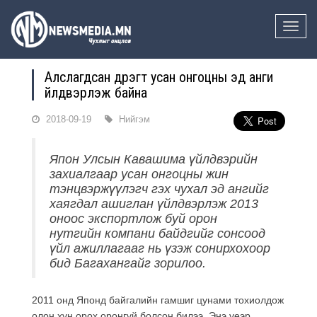
Toggle
naviga
Алслагдсан дүүрэгт усан онгоцны эд анги
үйлдвэрлэж байна
2018-09-19
Нийгэм
Япон Улсын Кавашима үйлдвэрийн
захиалгаар усан онгоцны жин
тэнцвэржүүлэгч гэх чухал эд ангийг
хаягдал ашиглан үйлдвэрлэж 2013
оноос экспортлож буй орон
нутгийн компани байдгийг сонсоод
үйл ажиллагааг нь үзэж сонирхохоор
бид Багахангайг зорилоо.
2011 онд Японд байгалийн гамшиг цунами тохиолдож
олон хүн орох оронгүй болсон билээ. Энэ үеэр