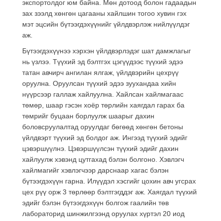
экспортолдог юм байна. Мөн дотоод болон гадаадын
зах зээлд хөнгөн цагааны хайлшин тогоо хувин гэх
мэт эцсийн бүтээгдэхүүнийг үйлдвэрлэж нийлүүлдэг
аж.
Бүтээгдэхүүнээ хэрхэн үйлдвэрлэдэг шат дамжлагыг
нь үзлээ. Түүхий эд бэлтгэх цэгүүдээс түүхий эдээ
татан авчирч ангилан ялгаж, үйлдвэрийн цехрүү
оруулна. Оруулсан түүхий эдээ зуухандаа хийн
нүүрсээр галлаж хайлуулна. Хайлсан хайлмагаас
төмөр, шаар гэсэн хоёр төрлийн хаягдал гарах ба
төмрийг буцаан борлуулж шаарыг дахин
боловсруулалтад оруулдаг бөгөөд хөнгөн бетоны
үйлдвэрт түүхий эд болдог аж. Ингээд түүхий эдийг
цэвэршүүлнэ. Цэвэршүүлсэн түүхий эдийг дахин
хайлуулж хэвэнд цутгахад бэлэн болгоно. Хэвлэгч
хайлмагийг хэвлэгчээр дарснаар хагас бэлэн
бүтээгдэхүүн гарна. Илүүдэл хэсгийг цохин авч угсрах
цех рүү орж 3 төрлөөр бэлтгэгддэг аж. Хаягдал түүхий
эдийг бэлэн бүтээгдэхүүн болгож гаалийн төв
лабораторид шинжилгээнд оруулах хүртэл 20 иод