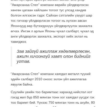
“Амарсанаа Степ” компани өөрийн үйлдвэрлэсэн
хөнгөн цагаан хайлшин тогоог тус улсад хандив
болгон илгээсэн гэдэг. Сайхан сэтгэлийн үзүүрт шар
тос гэгчээр үйлдвэрлэсэн тогоог нь хүлээн авсан
Япончууд өөр бүтээгдэхүүн үйлдвэрлүүлэх захиалга
өгчээ. Ингэж л арлын Японы чухал салбарт, чухал эд
анги үйлдвэрлэх захиалга, экспорт хийх эхлэл нь
тавигджээ.
Зав зайгүй ажиллаж хөдөлмөрлөсөн,
ажилч хичээнгүй хамт олон биднийг
угтав.
“Амарсанаа Степ” компани хаягдал металл түүхий
эдийн салбарт 2010 оноос эхлэн үйл ажиллагаа
явуулж байна.
Сүүлийн үеийн тоо баримтаас харахад нийслэл хот
гэхэд жил бүр 850 мянган тонн хог хаягдал үүсдэг гэх
тоо баримт бий. Үүнээс 750 мянган тонн нь ахуйн, 80