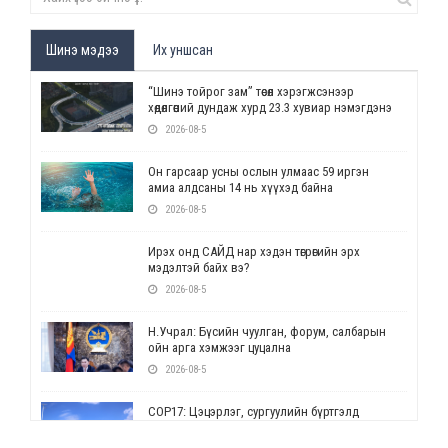
Шинэ мэдээ
Их уншсан
“Шинэ тойрог зам” төсөл хэрэгжсэнээр
хөдөлгөөний дундаж хурд 23.3 хувиар нэмэгдэнэ
2026-08-5
Он гарсаар усны ослын улмаас 59 иргэн
амиа алдсаны 14 нь хүүхэд байна
2026-08-5
Ирэх онд САЙД нар хэдэн төгрөгийн эрх
мэдэлтэй байх вэ?
2026-08-5
Н.Учрал: Бүсийн чуулган, форум, салбарын
ойн арга хэмжээг цуцална
2026-08-5
СОР17: Цэцэрлэг, сургуулийн бүртгэлд
өөрчлөлт орно