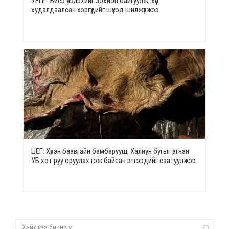
УЕПГ: Биеэ үнэлэхийг зохион байгуулж, хүн
худалдаалсан хэргүүдийг шүүхэд шилжүүлжээ
ЦЕГ: Хүрэн баавгайн бамбарууш, Халиун бугыг агнан
УБ хот руу оруулах гэж байсан этгээдийг саатуулжээ