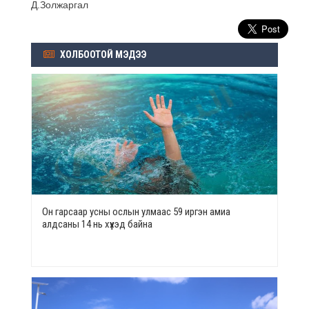
Д.Золжаргал
ХОЛБООТОЙ МЭДЭЭ
Он гарсаар усны ослын улмаас 59 иргэн амиа
алдсаны 14 нь хүүхэд байна