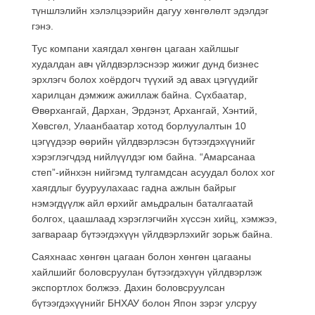
түншлэлийн хэлэлцээрийн дагуу хөнгөлөлт эдэлдэг
гэнэ.
Тус компани хаягдал хөнгөн цагаан хайлшыг
худалдан авч үйлдвэрлэснээр жижиг дунд бизнес
эрхлэгч болох хоёрдогч түүхий эд авах цэгүүдийг
харилцан дэмжиж ажиллаж байна. Сүхбаатар,
Өвөрхангай, Дархан, Эрдэнэт, Архангай, Хэнтий,
Хөвсгөл, Улаанбаатар хотод борлуулалтын 10
цэгүүдээр өөрийн үйлдвэрлэсэн бүтээгдэхүүнийг
хэрэглэгчдэд нийлүүлдэг юм байна. “Амарсанаа
степ”-ийнхэн нийгэмд тулгамдсан асуудал болох хог
хаягдлыг бууруулахаас гадна ажлын байрыг
нэмэгдүүлж айл өрхийг амьдралын баталгаатай
болгох, цаашлаад хэрэглэгчийн хүссэн хийц, хэмжээ,
загвараар бүтээгдэхүүн үйлдвэрлэхийг зорьж байна.
Саяхнаас хөнгөн цагаан болон хөнгөн цагааны
хайлшийг боловсруулан бүтээгдэхүүн үйлдвэрлэж
экспортлох болжээ. Дахин боловсруулсан
бүтээгдэхүүнийг БНХАУ болон Япон зэрэг улсруу