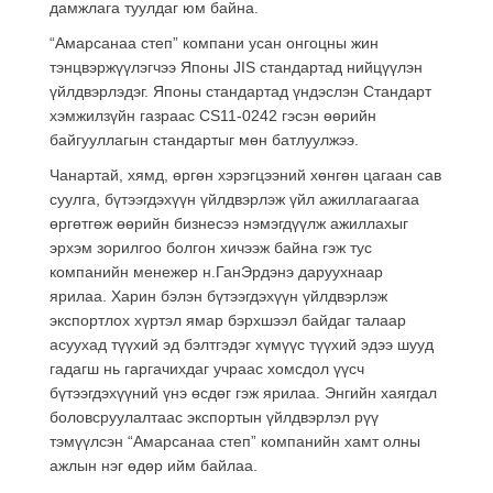
дамжлага туулдаг юм байна.
“Амарсанаа степ” компани усан онгоцны жин
тэнцвэржүүлэгчээ Японы JIS стандартад нийцүүлэн
үйлдвэрлэдэг. Японы стандартад үндэслэн Стандарт
хэмжилзүйн газраас CS11-0242 гэсэн өөрийн
байгууллагын стандартыг мөн батлуулжээ.
Чанартай, хямд, өргөн хэрэгцээний хөнгөн цагаан сав
суулга, бүтээгдэхүүн үйлдвэрлэж үйл ажиллагаагаа
өргөтгөж өөрийн бизнесээ нэмэгдүүлж ажиллахыг
эрхэм зорилгоо болгон хичээж байна гэж тус
компанийн менежер н.ГанЭрдэнэ даруухнаар
ярилаа. Харин бэлэн бүтээгдэхүүн үйлдвэрлэж
экспортлох хүртэл ямар бэрхшээл байдаг талаар
асуухад түүхий эд бэлтгэдэг хүмүүс түүхий эдээ шууд
гадагш нь гаргачихдаг учраас хомсдол үүсч
бүтээгдэхүүний үнэ өсдөг гэж ярилаа. Энгийн хаягдал
боловсруулалтаас экспортын үйлдвэрлэл рүү
тэмүүлсэн “Амарсанаа степ” компанийн хамт олны
ажлын нэг өдөр ийм байлаа.