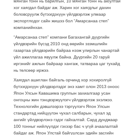
мянган тонн нь барилгын, 10 мянган тонн нь аюултай
хог хаягдал байдаг аж. Харин хог хаягдлыг дахин
боловсруулж бүтээгдэхүүн үйлдвэрлэж улмаар
экспортлодог сайн жишээ бол “Амарсанаа степ”
компанийнхан.
“Амарсанаа степ” компани Багахангай дүүргийн
үйлдвэрийн бүсэд 2010 онд өөрийн эзэмшлийн
газартаа үйлдвэрийн байраа нээж улирлын чанартай
үйл ажиллагаа явуулж байна. Дүүргийн 20 гаруй
иргэнийг ажлын байраар хангаж, татвараа цаг тухайд
нь төлсөөр иржээ.
Хаягдал ашиглан байгаль орчинд хор хохиролгүй
бүтээгдэхүүн үйлдвэрлэдэг энэ хамт олон 2013 оноос
Япон Улсын Кавашима группын захиалгаар усан
онгоцны жин тэнцвэржүүлэгч үйлдвэрлэж эхэлжээ.
Технологийн дэвшлээрээ тэргүүлэгч Япон Улсын
стандартад нийцүүлэн чухал салбарын, чухал эд
ангийг үйлдвэрлэнэ гэдэг гайхалтай. Сард дунджаар
100 тонныг нийлүүлдэг гэхээр бас ч үгүй ачаалалтай
байдаг аж. Япон Улстай байгуулсан эдийн засгийн