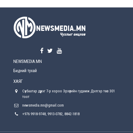
2026-08-5
УЕПГ: Биеэ үнэлэхийг зохион байгуулж, хүн
худалдаалсан хэргүүдийг шүүхэд
шилжүүлжээ
2026-08-5
Өнөөдрийн онч үг
2026-08-5
NEWSMEDIA.MN
Энэ сарын 15-наас эхлэн замын хөдөлгөөнд
өөрчлөлт орно
Бидний тухай
2026-08-4
ХАЯГ
С.Бямбацогт: Иргэд, бизнес эрхлэгчдэд
Сүхбаатар дүүрэг 7-р хороо Эрхүүгийн гудамж Дэлгэр төв 301
хүрсэн өгөөжөөрөө ажлаа үнэлж, хэрэгжилтээ
тайлагнадаг байх ёстой
тоот
2026-08-4
newsmedia.mn@gmail.com
+976 9918-9748, 9913-0782, 8842-1818
Улсын онцгой комисс өвөлжилтийн бэлтгэл,
бэлэн байдлыг хангах чиглэлээр хуралдлаа
2026-07-30