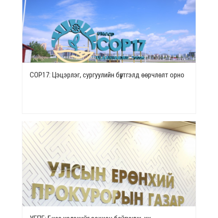
СОР17: Цэцэрлэг, сургуулийн бүртгэлд өөрчлөлт орно