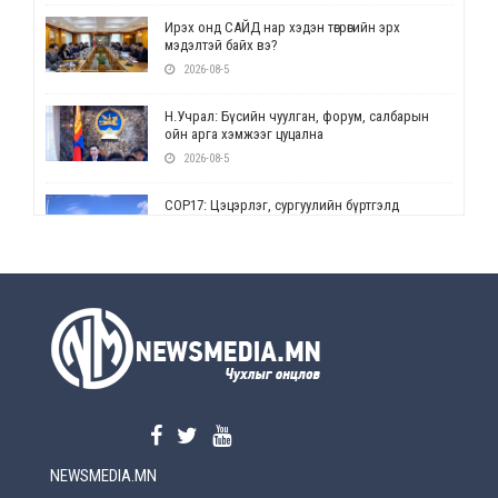
Ирэх онд САЙД нар хэдэн төгрөгийн эрх
мэдэлтэй байх вэ?
2026-08-5
Н.Учрал: Бүсийн чуулган, форум, салбарын
ойн арга хэмжээг цуцална
2026-08-5
СОР17: Цэцэрлэг, сургуулийн бүртгэлд
өөрчлөлт орно
2026-08-5
УЕПГ: Биеэ үнэлэхийг зохион байгуулж, хүн
худалдаалсан хэргүүдийг шүүхэд
шилжүүлжээ
2026-08-5
Өнөөдрийн онч үг
2026-08-5
NEWSMEDIA.MN
Энэ сарын 15-наас эхлэн замын хөдөлгөөнд
өөрчлөлт орно