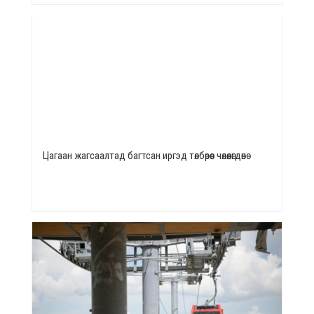
Цагаан жагсаалтад багтсан иргэд төлбөрөөс чөлөөлөгдөнө