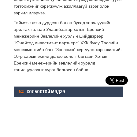
тогтоомжийг хэрэгжүүлж ажиллаагүй зэрэг олон
зөрчил илэрчээ.
Тиймээс дээр дурдсан болон бусад зөрчлүүдийг
арилгах талаар Улаанбаатар хотын Ерөнхий
менежерийн Зөвлөлийн хурлын шийдвэрээр
“Юнайтед инвестмэнт партнерс” ХХК буюу Төслийн
менежментийн багт “Зөвлөмж” хүргүүлж хэрэгжилтийг
10-р сарын эхний долоо хоногт багтаан Хотын
Ерөнхий менежерийн зөвлөлийн хуралд
танилцуулахыг үүрэг болгосон байна.
ХОЛБООТОЙ МЭДЭЭ