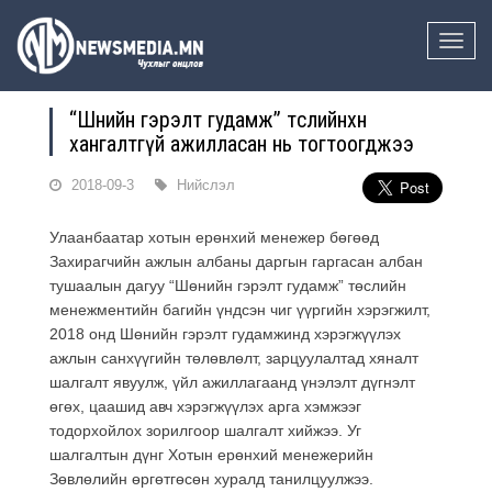
Toggle
naviga
“Шөнийн гэрэлт гудамж” төслийнхөн
хангалтгүй ажилласан нь тогтоогджээ
2018-09-3
Нийслэл
Улаанбаатар хотын ерөнхий менежер бөгөөд
Захирагчийн ажлын албаны даргын гаргасан албан
тушаалын дагуу “Шөнийн гэрэлт гудамж” төслийн
менежментийн багийн үндсэн чиг үүргийн хэрэгжилт,
2018 онд Шөнийн гэрэлт гудамжинд хэрэгжүүлэх
ажлын санхүүгийн төлөвлөлт, зарцуулалтад хяналт
шалгалт явуулж, үйл ажиллагаанд үнэлэлт дүгнэлт
өгөх, цаашид авч хэрэгжүүлэх арга хэмжээг
тодорхойлох зорилгоор шалгалт хийжээ. Уг
шалгалтын дүнг Хотын ерөнхий менежерийн
Зөвлөлийн өргөтгөсөн хуралд танилцуулжээ.