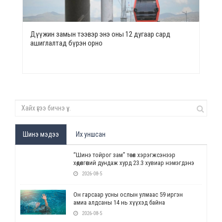
Дүүжин замын тээвэр энэ оны 12 дугаар сард
ашиглалтад бүрэн орно
Шинэ мэдээ
Их уншсан
“Шинэ тойрог зам” төсөл хэрэгжсэнээр
хөдөлгөөний дундаж хурд 23.3 хувиар нэмэгдэнэ
2026-08-5
Он гарсаар усны ослын улмаас 59 иргэн
амиа алдсаны 14 нь хүүхэд байна
2026-08-5