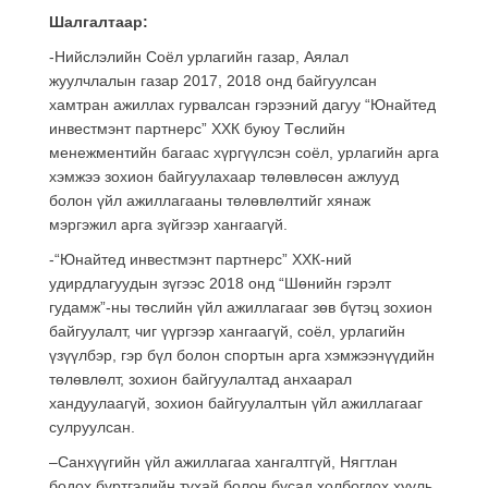
Шалгалтаар:
-Нийслэлийн Соёл урлагийн газар, Аялал
жуулчлалын газар 2017, 2018 онд байгуулсан
хамтран ажиллах гурвалсан гэрээний дагуу “Юнайтед
инвестмэнт партнерс” ХХК буюу Төслийн
менежментийн багаас хүргүүлсэн соёл, урлагийн арга
хэмжээ зохион байгуулахаар төлөвлөсөн ажлууд
болон үйл ажиллагааны төлөвлөлтийг хянаж
мэргэжил арга зүйгээр хангаагүй.
-“Юнайтед инвестмэнт партнерс” ХХК-ний
удирдлагуудын зүгээс 2018 онд “Шөнийн гэрэлт
гудамж”-ны төслийн үйл ажиллагааг зөв бүтэц зохион
байгуулалт, чиг үүргээр хангаагүй, соёл, урлагийн
үзүүлбэр, гэр бүл болон спортын арга хэмжээнүүдийн
төлөвлөлт, зохион байгуулалтад анхаарал
хандуулаагүй, зохион байгуулалтын үйл ажиллагааг
сулруулсан.
–Санхүүгийн үйл ажиллагаа хангалтгүй, Нягтлан
бодох бүртгэлийн тухай болон бусад холбогдох хууль