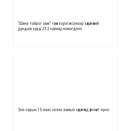
“Шинэ тойрог зам” төсөл хэрэгжсэнээр хөдөлгөөний
дундаж хурд 23.3 хувиар нэмэгдэнэ
Энэ сарын 15-наас эхлэн замын хөдөлгөөнд өөрчлөлт орно