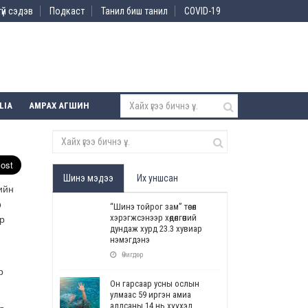
үй сэдэв
Подкаст
Танил биш танил
COVID-19
LIA
АМРАХ АГШИН
Шинэ мэдээ
Их уншсан
ийн
р
“Шинэ тойрог зам” төсөл
хэрэгжсэнээр хөдөлгөөний
р
дундаж хурд 23.3 хувиар
нэмэгдэнэ
Өчигдөр
р
Он гарсаар усны ослын
улмаас 59 иргэн амиа
алдсаны 14 нь хүүхэд