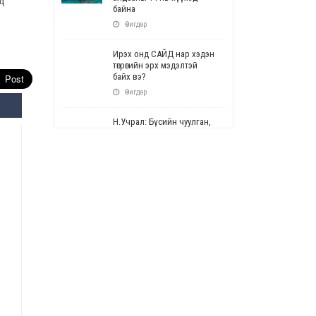
д
байна
Өчигдөр
Ирэх онд САЙД нар хэдэн
төгрөгийн эрх мэдэлтэй
байх вэ?
Өчигдөр
Н.Учрал: Бүсийн чуулган,
форум, салбарын ойн
арга хэмжээг цуцална
Өчигдөр
СОР17: Цэцэрлэг,
сургуулийн бүртгэлд
өөрчлөлт орно
Өчигдөр
УЕПГ: Биеэ үнэлэхийг
зохион байгуулж, хүн
худалдаалсан хэргүүдийг
шүүхэд шилжүүлжээ
Өчигдөр