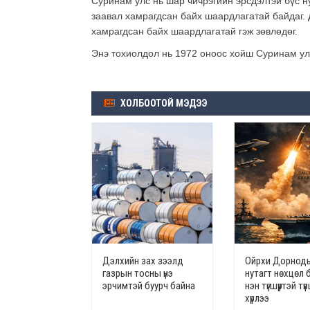
Суринам улс нь шар чичрэгийн эрсдэлтэй бүс ну
заавал хамрагдсан байх шаардлагатай байдаг.
хамрагдсан байх шаардлагатай гэж зөвлөдөг.
Энэ тохиолдол нь 1972 оноос хойш Суринам ул
ХОЛБООТОЙ МЭДЭЭ
Дэлхийн зах зээлд
Ойрхи Дорноды
газрын тосны үнэ
нутагт нөхцөл 
эрчимтэй буурч байна
нэн түгшүүртэй т
хүрлээ