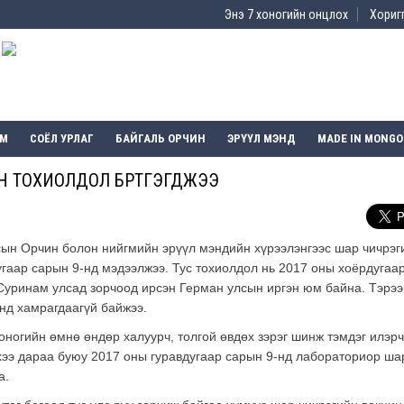
Энэ 7 хоногийн онцлох
Хоригг
ЭМ
СОЁЛ УРЛАГ
БАЙГАЛЬ ОРЧИН
ЭРҮҮЛ МЭНД
MADE IN MONGO
Н ТОХИОЛДОЛ БҮРТГЭГДЖЭЭ
ын Орчин болон нийгмийн эрүүл мэндийн хүрээлэнгээс шар чичрэг
угаар сарын 9-нд мэдээлжээ. Тус тохиолдол нь 2017 оны хоёрдугаа
 Суринам улсад зорчоод ирсэн Герман улсын иргэн юм байна. Тэрээ
нд хамрагдаагүй байжээ.
оногийн өмнө өндөр халуурч
, толгой өвдөх зэрэг шинж тэмдэг илэрч
ээ дараа буюу 2017 оны гуравдугаар сарын 9-нд лабораториор ша
а.