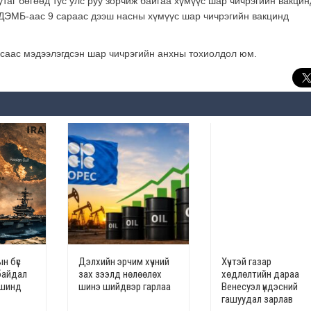
таг бөгөөд тус улс руу зорчиж байгаа хүмүүс шар чичрэгийн вакцин
 ДЭМБ-аас 9 сараас дээш насны хүмүүс шар чичрэгийн вакцинд
саас мэдээлэгдсэн шар чичрэгийн анхны тохиолдол юм.
н бүс
Дэлхийн эрчим хүчний
Хүчтэй газар
байдал
зах зээлд нөлөөлөх
хөдлөлтийн дараа
үвшинд
шинэ шийдвэр гарлаа
Венесуэл үндэсний
гашуудал зарлав