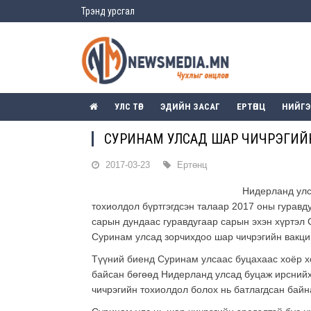
Трэнд урсгал
УЛС ТӨР
ЭДИЙН ЗАСАГ
ЕРТӨНЦ
НИЙГ
СУРИНАМ УЛСАД ШАР ЧИЧРЭГИЙ
2017-03-23
Ертөнц
Нидерланд улс
тохиолдол бүртгэгдсэн талаар 2017 оны гуравд
сарын дундаас гуравдугаар сарын эхэн хүртэл
Суринам улсад зорчихдоо шар чичрэгийн вакци
Түүний биенд Суринам улсаас буцахаас хоёр х
байсан бөгөөд Нидерланд улсад буцаж ирснийх
чичрэгийн тохиолдол болох нь батлагдсан байн