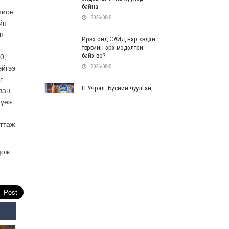
байна
хион
2026-08-5
йн
н
Ирэх онд САЙД нар хэдэн
төгрөгийн эрх мэдэлтэй
байх вэ?
0,
2026-08-5
эйгээ
г
Н.Учрал: Бүсийн чуулган,
зан
форум, салбарын ойн
 үеэ
арга хэмжээг цуцална
2026-08-5
угтаж
СОР17: Цэцэрлэг,
сургуулийн бүртгэлд
цож
өөрчлөлт орно
2026-08-5
УЕПГ: Биеэ үнэлэхийг
зохион байгуулж, хүн
худалдаалсан хэргүүдийг
шүүхэд шилжүүлжээ
2026-08-5