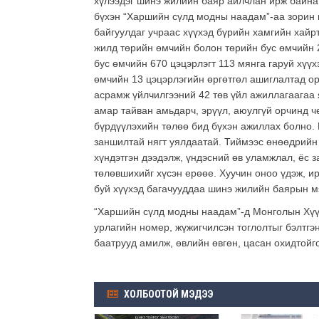
хүлээдэг шинэ жилийн баяр айлчлан ирж байна.
бүхэн “Харшийн сүлд модны наадам”-аа зорин и
байгуулдаг учраас хүүхэд бүрийн хамгийн хайр
жилд төрийн өмчийн болон төрийн бус өмчийн 2
бус өмчийн 670 цэцэрлэгт 113 мянга гаруй хүү
өмчийн 13 цэцэрлэгийн өргөтгөл ашиглалтад ор
асрамж үйлчилгээний 42 төв үйл ажиллагаагаа 
амар тайван амьдарч, эрүүл, аюулгүй орчинд ч
бүрдүүлэхийн төлөө бид бүхэн ажиллах болно. 
заншилтай нягт уялдаатай. Тиймээс өнөөдрийн 
хүндэтгэн дээдэлж, үндэсний өв уламжлал, ёс 
төлөвшихийг хүсэн ерөөе. Хуучин оноо үдэж, ир
буй хүүхэд багачууддаа шинэ жилийн баярын мэ
“Харшийн сүлд модны наадам”-д Монголын Хүүх
урлагийн номер, жүжигчилсэн тоглолтыг бэлтгэн
баатрууд амилж, өвлийн өвгөн, цасан охидтойг
ХОЛБООТОЙ МЭДЭЭ