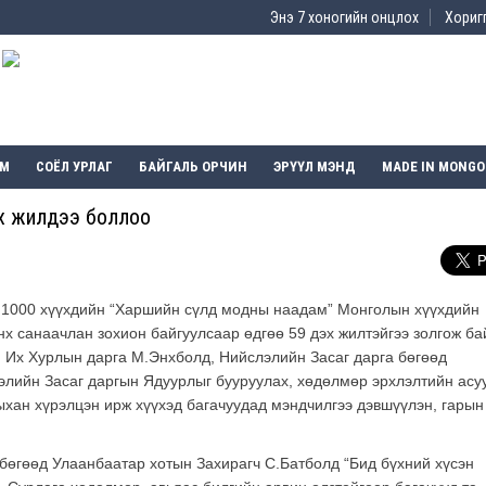
Энэ 7 хоногийн онцлох
Хоригг
ЭМ
СОЁЛ УРЛАГ
БАЙГАЛЬ ОРЧИН
ЭРҮҮЛ МЭНД
MADE IN MONGO
эх жилдээ боллоо
н 1000 хүүхдийн “Харшийн сүлд модны наадам” Монголын хүүхдийн
нх санаачлан зохион байгуулсаар өдгөө 59 дэх жилтэйгээ золгож ба
 Их Хурлын дарга М.Энхболд, Нийслэлийн Засаг дарга бөгөөд
элийн Засаг даргын Ядуурлыг бууруулах, хөдөлмөр эрхлэлтийн асу
ыхан хүрэлцэн ирж хүүхэд багачуудад мэндчилгээ дэвшүүлэн, гарын
 бөгөөд Улаанбаатар хотын Захирагч С.Батболд “Бид бүхний хүсэн