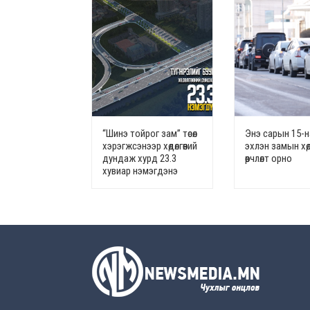
“Шинэ тойрог зам” төсөл
Энэ сарын 15-
хэрэгжсэнээр хөдөлгөөний
эхлэн замын хөдө
дундаж хурд 23.3
өөрчлөлт орно
хувиар нэмэгдэнэ