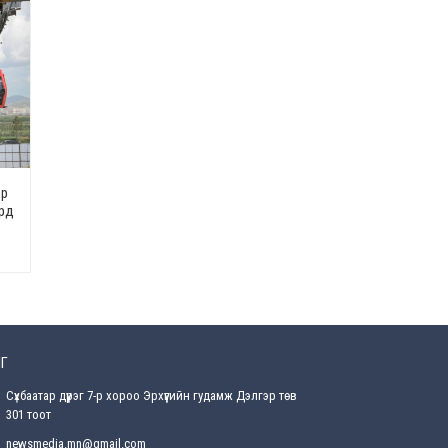
Өнөөдрийн онч үг
2026-08-5
Энэ сарын 15-наас эхлэн
замын хөдөлгөөнд өөрчлөлт
орно
2026-08-4
эр
С.Бямбацогт: Иргэд,
ард
бизнес эрхлэгчдэд
хүрсэн өгөөжөөрөө ажлаа үнэлж,
хэрэгжилтээ тайлагнадаг
байх ёстой
2026-08-4
Улсын онцгой комисс
өвөлжилтийн бэлтгэл,
бэлэн байдлыг хангах
Г
чиглэлээр хуралдлаа
2026-07-30
Сүхбаатар дүүрэг 7-р хороо Эрхүүгийн гудамж Дэлгэр төв
301 тоот
Баян-Өлгийн дараагийн
newsmedia.mn@gmail.com