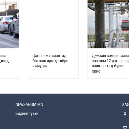
наас
Цагаан жагсаалтад
Дүүжин замын тээв
лгөөнд
багтсан иргэд төлбөрөөс
энэ оны 12 дугаар с
чөлөөлөгдөнө
ашиглалтад бүрэн
орно
NEWSMEDIA.MN
ХАЯ
Бидний тухай