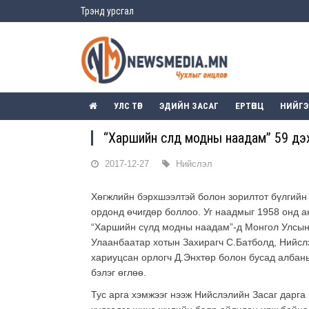
Трэнд урсгал
УЛС ТӨР
ЭДИЙН ЗАСАГ
ЕРТӨНЦ
НИЙГ
“Харшийн сүлд модны наадам” 59 д
2017-12-27
Нийслэл
Хөгжлийн бэрхшээлтэй болон зорилтот бүлгий
ордонд өчигдөр боллоо. Уг наадмыг 1958 онд а
“Харшийн сүлд модны наадам”-д Монгол Улсын
Улаанбаатар хотын Захирагч С.Батболд, Нийсл
хариуцсан орлогч Д.Энхтөр болон бусад албан
бэлэг өглөө.
Тус арга хэмжээг нээж Нийслэлийн Засаг дарга