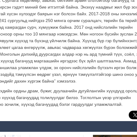
 Сурлага хөдөлмөр, авьяас билгийн арвин олзтойгоор багачууд та
рсэн гэдэгт миний бие итгэлтэй байна. Энэхүү наадмыг жил бүр зо
тай хүсэн хүлээдэг баярын нэг болсон байх. 2017-2018 оны хичээли
41 сургуульд нийтдээ 250 мянга орчим суралцагч, төрийн ба төрий
хэд хамрагдан сурч, хүмүүжиж байна. 2017 онд нийслэлийн төрийн
сноор орны тоо 10 мянгаар нэмэгдсэн. Мөн ногоон бүсийн зуслан 2
явуулж хүүхэд та бүхэнд үйлчилж байна. Хүүхэд бүр гэр бүлийнхэнт
өлөөт цагаа өнгөрүүлж, авьяас чадвараа хөгжүүлэх бүрэн боломжий
Монголын дэлхийд дуурсагдах алдар нэр нь ард түмний түүх, соёл, 
хүүхэд багачууд маргаашийн иргэдээс бүх зүйл шалтгаална. Ахмад
заншилаа уламжлан үлдэж, эх оронч нийслэлийн бүтээлч иргэн болж
ээдүйд тэмүүлсэн өөдрөг үзэл, өрнүүн тэмүүлэлтэйгээр шинэ оноо 
ндийг дахин хүргэж байна” хэмээлээ.
дийн ордны драм, бүжиг, дуулаачийн дугуйлангийн хүүхдүүд орол
 хүүхэд багачуудад толилуулдаг билээ. Тоглолтын үеэр үлгэрийн
оо зочилж, хүүхэд багачуудад бэлэг гардуулдаг уламжлалтай.