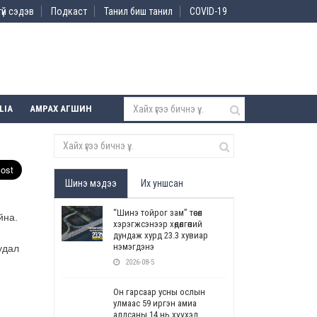
үй сэдэв
Подкаст
Танил биш танил
COVID-19
LIA
АМРАХ АГШИН
Шинэ мэдээ
Их уншсан
“Шинэ тойрог зам” төсөл
йна.
хэрэгжсэнээр хөдөлгөөний
дундаж хурд 23.3 хувиар
нэмэгдэнэ
удал
2026-08-5
Он гарсаар усны ослын
улмаас 59 иргэн амиа
алдсаны 14 нь хүүхэд