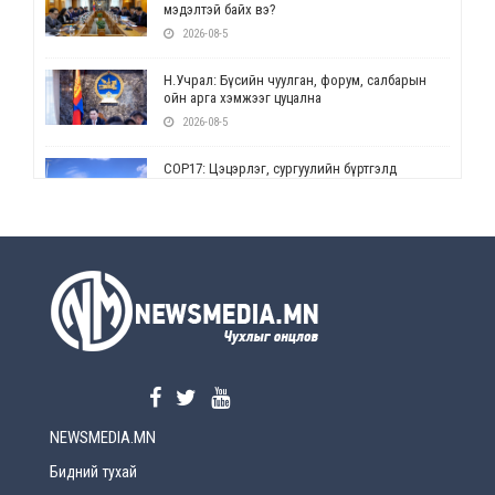
мэдэлтэй байх вэ?
2026-08-5
Н.Учрал: Бүсийн чуулган, форум, салбарын
ойн арга хэмжээг цуцална
2026-08-5
СОР17: Цэцэрлэг, сургуулийн бүртгэлд
өөрчлөлт орно
2026-08-5
УЕПГ: Биеэ үнэлэхийг зохион байгуулж, хүн
худалдаалсан хэргүүдийг шүүхэд
шилжүүлжээ
2026-08-5
Өнөөдрийн онч үг
2026-08-5
NEWSMEDIA.MN
Энэ сарын 15-наас эхлэн замын хөдөлгөөнд
өөрчлөлт орно
Бидний тухай
2026-08-4