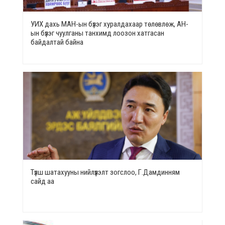
УИХ дахь МАН-ын бүлэг хуралдахаар төлөвлөж, АН-
ын бүлэг чуулганы танхимд лоозон хатгасан
байдалтай байна
Түлш шатахууны нийлүүлэлт зогслоо, Г.Дамдинням
сайд аа