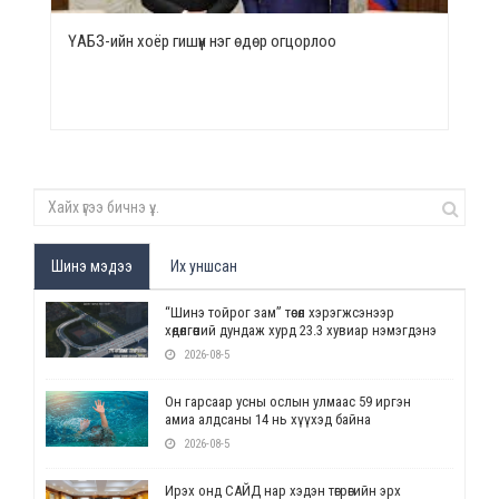
ҮАБЗ-ийн хоёр гишүүн нэг өдөр огцорлоо
Шинэ мэдээ
Их уншсан
“Шинэ тойрог зам” төсөл хэрэгжсэнээр
хөдөлгөөний дундаж хурд 23.3 хувиар нэмэгдэнэ
2026-08-5
Он гарсаар усны ослын улмаас 59 иргэн
амиа алдсаны 14 нь хүүхэд байна
2026-08-5
Ирэх онд САЙД нар хэдэн төгрөгийн эрх