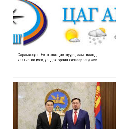
Сэрэмжлүүлэг: Ес эхэлж цас шуурч, зам гүвээнд
халтиргаа үүсэж, үзэгдэх орчин хязгаарлагджээ