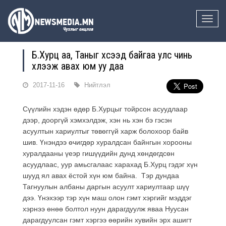
Toggle
naviga
Б.Хурц аа, Таныг хүсээд байгаа улс чинь
хүлээж авах юм уу даа
2017-11-16
Нийтлэл
Сүүлийн хэдэн өдөр Б.Хурцыг тойрсон асуудлаар
дээр, дооргүй хэмхэлдэж, хэн нь хэн бэ гэсэн
асуултын хариултыг төвөггүй харж болохоор байв
шив. Үнэндээ өчигдөр хуралдсан байнгын хорооны
хуралдааны үеэр гишүүдийн дунд хөндөгдсөн
асуудлаас, уур амьсгалаас харахад Б.Хурц гэдэг хүн
шууд ял авах ёстой хүн юм байна. Тэр дундаа
Тагнуулын албаны даргын асуулт хариултаар шүү
дээ. Үнэхээр тэр хүн маш олон гэмт хэргийг мэддэг
хэрнээ өнөө болтол нуун дарагдуулж яваа Нуусан
дарагдуулсан гэмт хэргээ өөрийн хувийн эрх ашигт