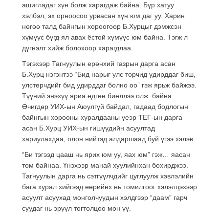
ашигладаг хүн болж харагдаж байна. Бүр хатуу
хэлбэл, эх орноосоо урвасан хүн юм даг уу. Харин
нөгөө талд байнгын хороогоор Б.Хурцыг дэмжсэн
хүмүүс бүгд ял авах ёстой хүмүүс юм байна. Тэгж л
дүгнэлт хийж болохоор харагдлаа.
Тэгэхээр Тагнуулын ерөнхий газрын дарга асан
Б.Хурц нэгэнтээ “Бид нарыг улс төрчид удирддаг биш,
улстөрчдийг бид удирддаг болно оо” гэж ярьж байжээ.
Түүний энэхүү яриа өдгөө биеллээ олж байна.
Өчигдөр УИХ-ын Аюулгүй байдал, гадаад бодлогын
байнгын хорооны хуралдааны үеэр ТЕГ-ын дарга
асан Б.Хурц УИХ-ын гишүүдийн асуултад
хариулахдаа, олон нийтэд алдаршаад буй үгээ хэлэв.
“Би тэгээд цааш нь ярих юм уу, яах юм” гэж… яасан
том байнаа. Үнэхээр манай хуулийнхан бохирджээ.
Тагнуулын дарга нь сэтгүүлчдийг цуглуулж хэвлэлийн
бага хурал хийгээд өөрийнх нь томилгоог хэлэлцэхээр
асуулт асуухад монголчуудын хэлдгээр “даам” гарч
суудаг нь эрүүл тогтолцоо мөн үү.