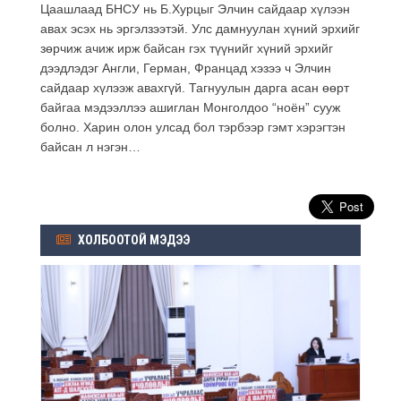
Цаашлаад БНСУ нь Б.Хурцыг Элчин сайдаар хүлээн
авах эсэх нь эргэлзээтэй. Улс дамнуулан хүний эрхийг
зөрчиж ачиж ирж байсан гэх түүнийг хүний эрхийг
дээдлэдэг Англи, Герман, Францад хэзээ ч Элчин
сайдаар хүлээж авахгүй. Тагнуулын дарга асан өөрт
байгаа мэдээллээ ашиглан Монголдоо “ноён” сууж
болно. Харин олон улсад бол тэрбээр гэмт хэрэгтэн
байсан л нэгэн…
ХОЛБООТОЙ МЭДЭЭ