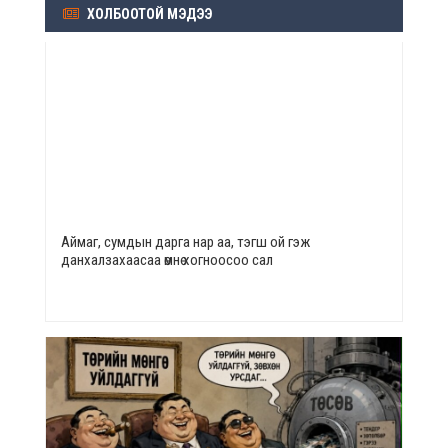
ХОЛБООТОЙ МЭДЭЭ
Аймаг, сумдын дарга нар аа, тэгш ой гэж
данхалзахаасаа өмнө хогноосоо сал