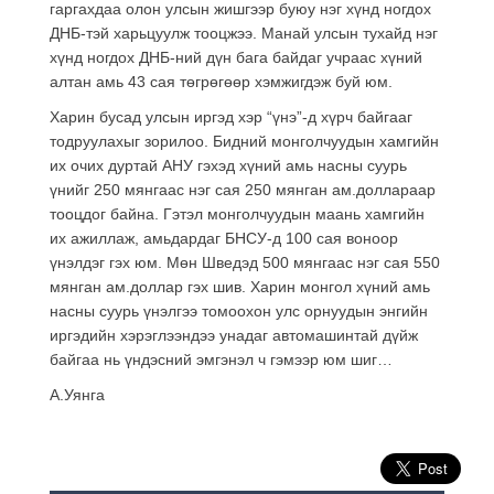
гаргахдаа олон улсын жишгээр буюу нэг хүнд ногдох
ДНБ-тэй харьцуулж тооцжээ. Манай улсын тухайд нэг
хүнд ногдох ДНБ-ний дүн бага байдаг учраас хүний
алтан амь 43 сая төгрөгөөр хэмжигдэж буй юм.
Харин бусад улсын иргэд хэр “үнэ”-д хүрч байгааг
тодруулахыг зорилоо. Бидний монголчуудын хамгийн
их очих дуртай АНУ гэхэд хүний амь насны суурь
үнийг 250 мянгаас нэг сая 250 мянган ам.доллараар
тооцдог байна. Гэтэл монголчуудын маань хамгийн
их ажиллаж, амьдардаг БНСУ-д 100 сая воноор
үнэлдэг гэх юм. Мөн Шведэд 500 мянгаас нэг сая 550
мянган ам.доллар гэх шив. Харин монгол хүний амь
насны суурь үнэлгээ томоохон улс орнуудын энгийн
иргэдийн хэрэглээндээ унадаг автомашинтай дүйж
байгаа нь үндэсний эмгэнэл ч гэмээр юм шиг…
А.Уянга