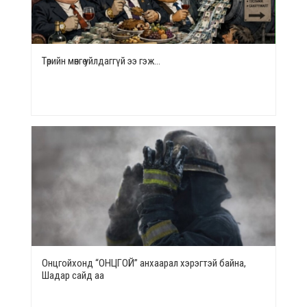
Төрийн мөнгө уйлдаггүй ээ гэж…
Онцгойхонд “ОНЦГОЙ” анхаарал хэрэгтэй байна,
Шадар сайд аа