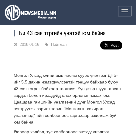
Toggle
naviga
Би 43 сая төгрөгийн үнэтэй юм байна
2018-01-16
Нийтлэл
Монгол Улсад хүний амь насны суурь үнэлгээг ДНБ-
ийг 5.5 дахин нэмэгдүүлсэнтэй тэнцүү байхаар буюу
43 сая төгрөг байхаар тооцжээ. Үүн дээр шууд гарсан
зардал болон ирээдүйд олох орлогыг нэмэх юм.
Цаашдаа гамшгийн үнэлгээний дүнг Монгол Улсад
нэвтрүүлэх зорилт тавин “Монголын хохирол
үнэлэгчид”-ийн холбооноос гаргахаар ажиллаж буй
юм байна.
Өөрөөр хэлбэл, тус холбооноос энэхүү үнэлгээг