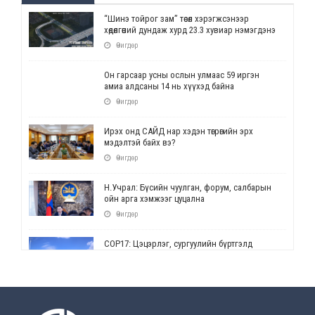
“Шинэ тойрог зам” төсөл хэрэгжсэнээр
хөдөлгөөний дундаж хурд 23.3 хувиар нэмэгдэнэ
Өчигдөр
Он гарсаар усны ослын улмаас 59 иргэн
амиа алдсаны 14 нь хүүхэд байна
Өчигдөр
Ирэх онд САЙД нар хэдэн төгрөгийн эрх
мэдэлтэй байх вэ?
Өчигдөр
Н.Учрал: Бүсийн чуулган, форум, салбарын
ойн арга хэмжээг цуцална
Өчигдөр
СОР17: Цэцэрлэг, сургуулийн бүртгэлд
өөрчлөлт орно
Өчигдөр
УЕПГ: Биеэ үнэлэхийг зохион байгуулж, хүн
худалдаалсан хэргүүдийг шүүхэд