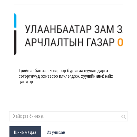
Төрийн албан хаагч нэрээр буртагаа нуусан дарга
сэтэртнүүд эхнээсээ илчлэгдэж, хуулийн өмнө бөхийх
цаг дор…
Шинэ мэдээ
Их уншсан