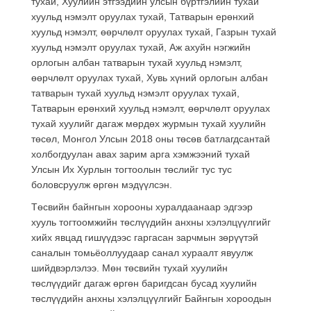
тухай, Хуулийн этгээдийн улсын бүртгэлийн тухай
хуульд нэмэлт оруулах тухай, Татварын ерөнхий
хуульд нэмэлт, өөрчлөлт оруулах тухай, Газрын тухай
хуульд нэмэлт оруулах тухай, Аж ахуйн нэгжийн
орлогын албан татварын тухай хуульд нэмэлт,
өөрчлөлт оруулах тухай, Хувь хүний орлогын албан
татварын тухай хуульд нэмэлт оруулах тухай,
Татварын ерөнхий хуульд нэмэлт, өөрчлөлт оруулах
тухай хуулийг дагаж мөрдөх журмын тухай хуулийн
төсөл, Монгол Улсын 2018 оны төсөв батлагдсантай
холбогдуулан авах зарим арга хэмжээний тухай
Улсын Их Хурлын тогтоолын төслийг тус тус
боловсруулж өргөн мэдүүлсэн.
Төсвийн байнгын хорооны хуралдаанаар эдгээр
хууль тогтоомжийн төслүүдийн анхны хэлэлцүүлгийг
хийх явцад гишүүдээс гаргасан зарчмын зөрүүтэй
саналын томьёоллуудаар санал хураалт явуулж
шийдвэрлэлээ. Мөн төсвийн тухай хуулийн
төслүүдийг дагаж өргөн баригдсан бусад хуулийн
төслүүдийн анхны хэлэлцүүлгийг Байнгын хороодын