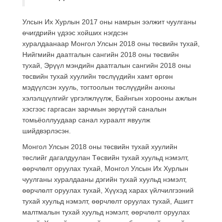
Улсын Их Хурлын 2017 оны намрын ээлжит чуулганы
өчигдрийн үдээс хойших нэгдсэн
хуралдаанаар Монгол Улсын 2018 оны төсвийн тухай,
Нийгмийн даатгалын сангийн 2018 оны төсвийн
тухай, Эрүүл мэндийн даатгалын сангийн 2018 оны
төсвийн тухай хуулийн төслүүдийн хамт өргөн
мэдүүлсэн хууль, тогтоолын төслүүдийн анхны
хэлэлцүүлгийг үргэлжлүүлж, Байнгын хорооны ажлын
хэсгээс гаргасан зарчмын зөрүүтэй саналын
томьёоллуудаар санал хураалт явуулж
шийдвэрлэсэн.
Монгол Улсын 2018 оны төсвийн тухай хуулийн
төслийг дагалдуулан Төсвийн тухай хуульд нэмэлт,
өөрчлөлт оруулах тухай, Монгол Улсын Их Хурлын
чуулганы хуралдааны дэгийн тухай хуульд нэмэлт,
өөрчлөлт оруулах тухай, Хүүхэд харах үйлчилгээний
тухай хуульд нэмэлт, өөрчлөлт оруулах тухай, Ашигт
малтмалын тухай хуульд нэмэлт, өөрчлөлт оруулах