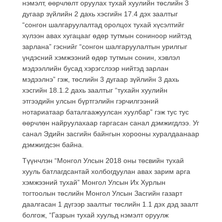
нэмэлт, өөрчлөлт оруулах тухай хуулийн төслийн 3
дугаар зүйлийн 2 дахь хэсгийн 17.4 дэх заалтыг
“сонгон шалгаруулалтад оролцох тухай хүсэлтийг
хүлээн авах хугацааг өдөр тутмын сониноор нийтэд
зарлана” гэснийг “сонгон шалгаруулалтын урилгыг
үндэсний хэмжээний өдөр тутмын сонин, хэвлэл
мэдээллийн бусад хэрэгслээр нийтэд зарлан
мэдээлнэ” гэж, төслийн 3 дугаар зүйлийн 3 дахь
хэсгийн 18.1.2 дахь заалтыг “тухайн хуулийн
этгээдийн улсын бүртгэлийн гэрчилгээний
нотариатаар баталгаажуулсан хуулбар” гэж тус тус
өөрчлөн найруулахаар гаргасан санал дэмжигдлээ. Уг
санал Эдийн засгийн байнгын хорооны хуралдаанаар
дэмжигдсэн байна.
Түүнчлэн “Монгол Улсын 2018 оны төсвийн тухай
хууль батлагдсантай холбогдуулан авах зарим арга
хэмжээний тухай” Монгол Улсын Их Хурлын
тогтоолын төслийн Монгол Улсын Засгийн газарт
даалгасан 1 дүгээр заалтыг төслийн 1.1 дэх дэд заалт
болгож, “Газрын тухай хуульд нэмэлт оруулж