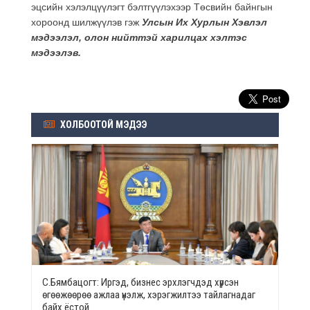
эцсийн хэлэлцүүлэгт бэлтгүүлэхээр Төсвийн байнгын
хороонд шилжүүлэв гэж
Улсын Их Хурлын Хэвлэл
мэдээлэл, олон нийттэй харилцах хэлтэс
мэдээлэв.
ХОЛБООТОЙ МЭДЭЭ
С.Бямбацогт: Иргэд, бизнес эрхлэгчдэд хүрсэн
өгөөжөөрөө ажлаа үнэлж, хэрэгжилтээ тайлагнадаг
байх ёстой