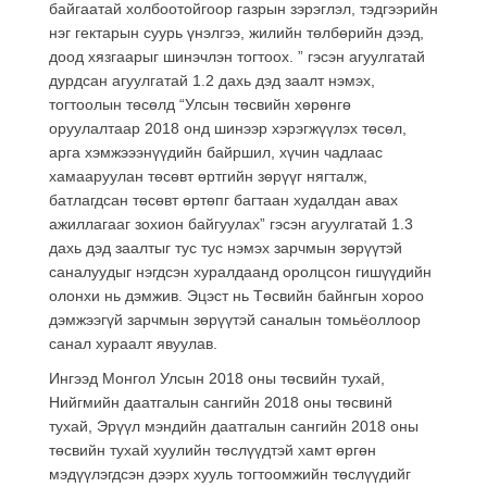
байгаатай холбоотойгоор газрын зэрэглэл, тэдгээрийн
нэг гектарын суурь үнэлгээ, жилийн төлбөрийн дээд,
доод хязгаарыг шинэчлэн тогтоох. ” гэсэн агуулгатай
дурдсан агуулгатай 1.2 дахь дэд заалт нэмэх,
тогтоолын төсөлд “Улсын төсвийн хөрөнгө
оруулалтаар 2018 онд шинээр хэрэгжүүлэх төсөл,
арга хэмжэээнүүдийн байршил, хүчин чадлаас
хамааруулан төсөвт өртгийн зөрүүг нягталж,
батлагдсан төсөвт өртөпг багтаан худалдан авах
ажиллагааг зохион байгуулах” гэсэн агуулгатай 1.3
дахь дэд заалтыг тус тус нэмэх зарчмын зөрүүтэй
саналуудыг нэгдсэн хуралдаанд оролцсон гишүүдийн
олонхи нь дэмжив. Эцэст нь Төсвийн байнгын хороо
дэмжээгүй зарчмын зөрүүтэй саналын томьёоллоор
санал хураалт явуулав.
Ингээд Монгол Улсын 2018 оны төсвийн тухай,
Нийгмийн даатгалын сангийн 2018 оны төсвинй
тухай, Эрүүл мэндийн даатгалын сангийн 2018 оны
төсвийн тухай хуулийн төслүүдтэй хамт өргөн
мэдүүлэгдсэн дээрх хууль тогтоомжийн төслүүдийг