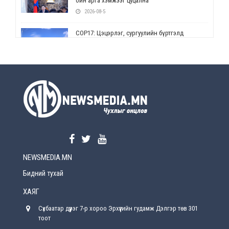
ойн арга хэмжээг цуцална
2026-08-5
СОР17: Цэцэрлэг, сургуулийн бүртгэлд
өөрчлөлт орно
2026-08-5
УЕПГ: Биеэ үнэлэхийг зохион байгуулж, хүн
худалдаалсан хэргүүдийг шүүхэд
шилжүүлжээ
2026-08-5
Өнөөдрийн онч үг
2026-08-5
NEWSMEDIA.MN
Энэ сарын 15-наас эхлэн замын хөдөлгөөнд
өөрчлөлт орно
Бидний тухай
2026-08-4
ХАЯГ
С.Бямбацогт: Иргэд, бизнес эрхлэгчдэд
Сүхбаатар дүүрэг 7-р хороо Эрхүүгийн гудамж Дэлгэр төв 301
хүрсэн өгөөжөөрөө ажлаа үнэлж, хэрэгжилтээ
тайлагнадаг байх ёстой
тоот
2026-08-4