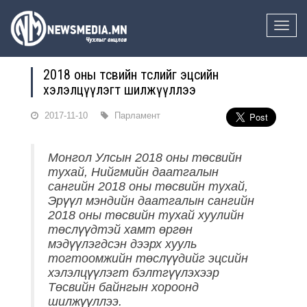
Toggle
naviga
2018 оны төсвийн төслийг эцсийн
хэлэлцүүлэгт шилжүүллээ
2017-11-10
Парламент
Монгол Улсын 2018 оны төсвийн
тухай, Нийгмийн даатгалын
сангийн 2018 оны төсвийн тухай,
Эрүүл мэндийн даатгалын сангийн
2018 оны төсвийн тухай хуулийн
төслүүдтэй хамт өргөн
мэдүүлэгдсэн дээрх хууль
тогтоомжийн төслүүдийг эцсийн
хэлэлцүүлэгт бэлтгүүлэхээр
Төсвийн байнгын хороонд
шилжүүллээ.