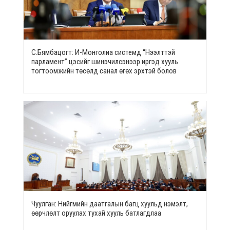
С.Бямбацогт: И-Монголиа системд “Нээлттэй
парламент” цэсийг шинэчилсэнээр иргэд хууль
тогтоомжийн төсөлд санал өгөх эрхтэй болов
Чуулган: Нийгмийн даатгалын багц хуульд нэмэлт,
өөрчлөлт оруулах тухай хууль батлагдлаа