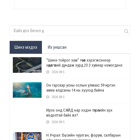
Шинэ мэдээ
Их уншсан
“Шинэ тойрог зам” төсөл хэрэгжсэнээр
хөдөлгөөний дундаж хурд 23.3 хувиар нэмэгдэнэ
2026-08-5
Он гарсаар усны ослын улмаас 59 иргэн
амиа алдсаны 14 нь хүүхэд байна
2026-08-5
Ирэх онд САЙД нар хэдэн төгрөгийн эрх
мэдэлтэй байх вэ?
2026-08-5
Н.Учрал: Бүсийн чуулган, форум, салбарын