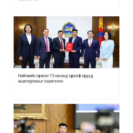
Нийгмийн сүлжээг 13 насанд хүрээгүй хүүхдэд
ашиглуулахыг хориглоно