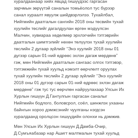
хуралдаанаар хийх явцад гишүүдээс гаргасан
зарчмын зөрүүтэй саналын томьёолол тус бүрээр
санал хураалт явуулж шийдвэрлэлээ. Тухайлбал,
Нийгмийн даатгалын сангийн 2018 оны төсвийн тухай
хуулийн төслийг дагалдуулан өргөн мэдүүлсэн
Малчин, хувиараа хөдөлмөр эрхлэгчийн тэтгэврийн
даатгалын шимтгэлийг нөхөн төлүүлэх тухай хуулийн
төслийн 2 дугаар зүйлийг “Энэ хуулийг 2018 оны 01
дүгээр сарын 01-ний өдрөөс эхлэн дагаж мөрдөнө”
гэж, мөн Нийгмийн даатгалын сангаас олгох тэтгэвэр,
тэтгэмжийн тухай хуульд нэмэлт өөрчлөлт оруулах
тухай хуулийн төслийн 2 дугаар зүйлийг “Энэ хуулийг
2018 оны 01 дүгээр сарын 01-ний өдрөөс эхлэн дагаж
мөрдөнө” гэж тус тус өөрчлөн найруулахаар Улсын Их
Хурлын гишүүн Д.Гантулгын гаргасан саналыг
Нийгмийн бодлого, боловсрол, соёл, шинжлэх ухааны
байнгын хороо дэмжсэнийг чуулганы нэгдсэн
хуралдаанд оролцсон гишүүдийн олонхи нь дэмжив.
Мөн Улсын Их Хурлын гишүүн Д.Дамба-Очир,
Д.Сумъяабазар нар Ашигт малтмалын тухай хуульд