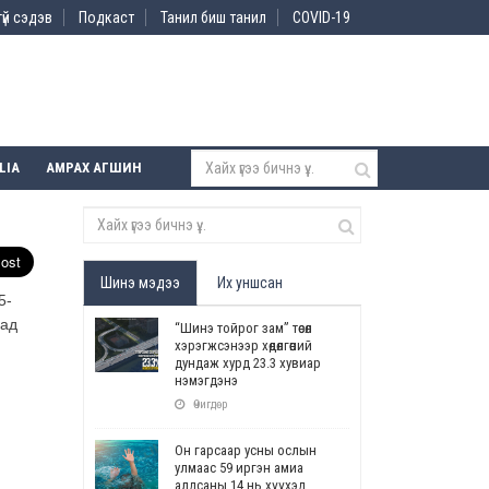
үй сэдэв
Подкаст
Танил биш танил
COVID-19
LIA
АМРАХ АГШИН
Шинэ мэдээ
Их уншсан
5-
хад
“Шинэ тойрог зам” төсөл
хэрэгжсэнээр хөдөлгөөний
дундаж хурд 23.3 хувиар
нэмэгдэнэ
Өчигдөр
Он гарсаар усны ослын
улмаас 59 иргэн амиа
алдсаны 14 нь хүүхэд