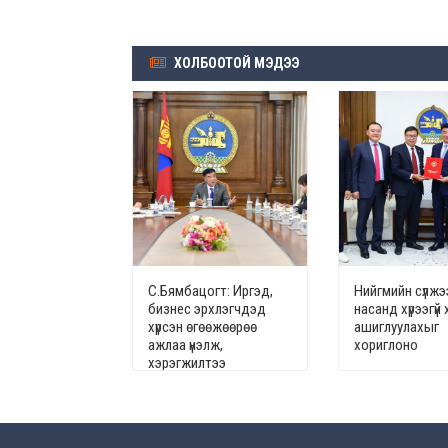
ХОЛБООТОЙ МЭДЭЭ
С.Бямбацогт: Иргэд,
Нийгмийн сүлжэ
бизнес эрхлэгчдэд
насанд хүрээгүй 
хүрсэн өгөөжөөрөө
ашиглуулахыг
ажлаа үнэлж,
хориглоно
хэрэгжилтээ
тайлагнадаг байх
ёстой