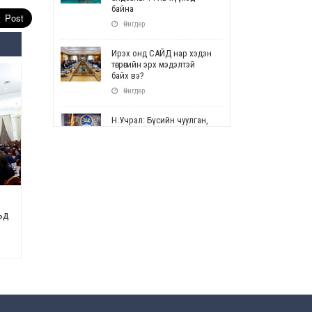
байна
Өчигдөр
Ирэх онд САЙД нар хэдэн
төгрөгийн эрх мэдэлтэй
байх вэ?
Өчигдөр
Н.Учрал: Бүсийн чуулган,
форум, салбарын ойн
арга хэмжээг цуцална
Өчигдөр
СОР17: Цэцэрлэг,
сургуулийн бүртгэлд
өөрчлөлт орно
ьд
Өчигдөр
УЕПГ: Биеэ үнэлэхийг
зохион байгуулж, хүн
худалдаалсан хэргүүдийг
шүүхэд шилжүүлжээ
Өчигдөр