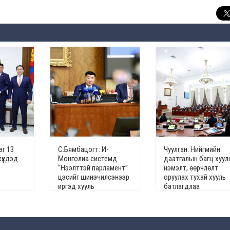
эг 13
С.Бямбацогт: И-
Чуулган: Нийгмийн
хүүхдэд
Монголиа системд
даатгалын багц хуул
“Нээлттэй парламент”
нэмэлт, өөрчлөлт
цэсийг шинэчилсэнээр
оруулах тухай хууль
иргэд хууль
батлагдлаа
тогтоомжийн төсөлд
санал өгөх эрхтэй
болов