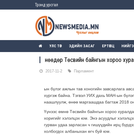
Трэнд урсгал
УЛС ТӨР
ЭДИЙН ЗАСАГ
ЕРТӨНЦ
НИЙГ
Өнөөдөр Төсвийн байнгын хороо хур
2017-11-2
Парламент
ын бүлэг ажлын тав хоногийн завсарлага авса
хүргэж байна. Тэгвэл УИХ дахь МАН-ын бүлэг
наашлуулж, өнөө маргаашдаа багтаж 2018 он
Үүнээс өмнө Төсвийн байнгын хороо хуралда
хоригийг хэлэлцэх юм. Энэ асуудлыг хэлэлцэ
гурван удаа зарласан ч гишүүдийн ирц бүрдэ
холбогдох албаныхан өгч буй юм.