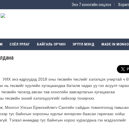
Энэ 7 хоногийн онцлох
Хоригг
ЭМ
СОЁЛ УРЛАГ
БАЙГАЛЬ ОРЧИН
ЭРҮҮЛ МЭНД
MADE IN MONGO
алдана
УИХ энэ өдрүүдэд 2018 оны төсвийн төслийг хэлэлцэх учиртай ч 6
н нь төсвийг хуулийн хугацаандаа баталж чадах уу гэх асуулт гара
 төсвийн төсөлд авсан тав хоногийн завсарлагын хугацаагаа
ы төсвийн эхний хэлэлцүүлгийг хийхээр тохирчээ.
ж, Монгол Улсын Ерөнхийлөгч Сангийн сайдын томилгоонд тавьсан
хээр тус байнгын хорооны хурлыг өнгөрсөн баасан гаригаас хойш
эгүй.
Тэгвэл өнөөдөр тус байнгын хороо хуралдана гэх мэдээллийг