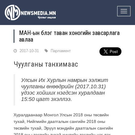
Toggle
naviga
МАН-ын бүлэг таван хоногийн завсарлага
авлаа
2017-10-31
Парламент
Чуулганы танхимаас
Улсын Их Хурлын намрын ээлжит
чуулганы өнөөдрийн (2017.10.31)
үдээс хойших нэгдсэн хуралдаан
15:50 цагт эхэллээ.
Хуралдаанаар Монгол Улсын 2018 оны төсвийн
тухай, Нийгмийн даатгалын сангийн 2018 оны
төсвийн тухай, Эрүүл мэндийн даатгалын сангийн
2018 оны төсвийн тухай хуулийн төслийн нэг дэх