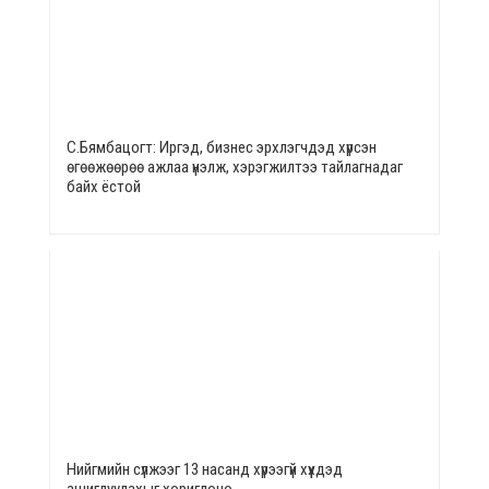
С.Бямбацогт: Иргэд, бизнес эрхлэгчдэд хүрсэн
өгөөжөөрөө ажлаа үнэлж, хэрэгжилтээ тайлагнадаг
байх ёстой
Нийгмийн сүлжээг 13 насанд хүрээгүй хүүхдэд
ашиглуулахыг хориглоно