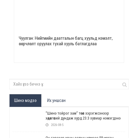
Чуулган: Нийгмийн даатгалын багц хуульд нэмэлт,
өөрчлөлт оруулах тухай хууль батлагдлаа
Шинэ мэдээ
Их уншсан
“Шинэ тойрог зам” төсөл хэрэгжсэнээр
хөдөлгөөний дундаж хурд 23.3 хувиар нэмэгдэнэ
2026-08-5
Он гарсаар усны ослын улмаас 59 иргэн