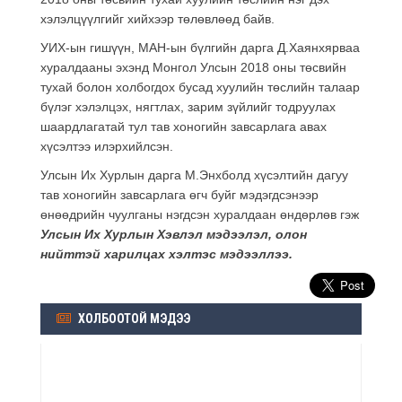
хэлэлцүүлгийг хийхээр төлөвлөөд байв.
УИХ-ын гишүүн, МАН-ын бүлгийн дарга Д.Хаянхярваа
хуралдааны эхэнд Монгол Улсын 2018 оны төсвийн
тухай болон холбогдох бусад хуулийн төслийн талаар
бүлэг хэлэлцэх, нягтлах, зарим зүйлийг тодруулах
шаардлагатай тул тав хоногийн завсарлага авах
хүсэлтээ илэрхийлсэн.
Улсын Их Хурлын дарга М.Энхболд хүсэлтийн дагуу
тав хоногийн завсарлага өгч буйг мэдэгдсэнээр
өнөөдрийн чуулганы нэгдсэн хуралдаан өндөрлөв гэж
Улсын Их Хурлын Хэвлэл мэдээлэл, олон
нийттэй харилцах хэлтэс мэдээллээ.
ХОЛБООТОЙ МЭДЭЭ