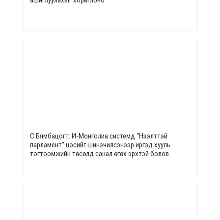
С.Бямбацогт: И-Монголиа системд “Нээлттэй
парламент” цэсийг шинэчилсэнээр иргэд хууль
тогтоомжийн төсөлд санал өгөх эрхтэй болов