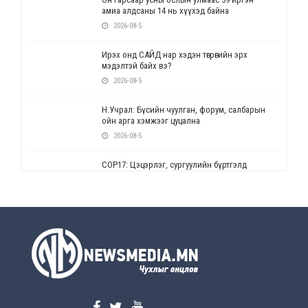
амиа алдсаны 14 нь хүүхэд байна
2026-08-5
Ирэх онд САЙД нар хэдэн төгрөгийн эрх
мэдэлтэй байх вэ?
2026-08-5
Н.Учрал: Бүсийн чуулган, форум, салбарын
ойн арга хэмжээг цуцална
2026-08-5
СОР17: Цэцэрлэг, сургуулийн бүртгэлд
өөрчлөлт орно
2026-08-5
УЕПГ: Биеэ үнэлэхийг зохион байгуулж, хүн
худалдаалсан хэргүүдийг шүүхэд
шилжүүлжээ
2026-08-5
Өнөөдрийн онч үг
2026-08-5