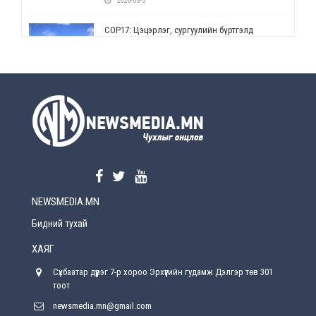
2026-08-5
СОР17: Цэцэрлэг, сургуулийн бүртгэлд
өөрчлөлт орно
2026-08-5
УЕПГ: Биеэ үнэлэхийг зохион байгуулж, хүн
худалдаалсан хэргүүдийг шүүхэд
шилжүүлжээ
2026-08-5
Өнөөдрийн онч үг
2026-08-5
NEWSMEDIA.MN
Энэ сарын 15-наас эхлэн замын хөдөлгөөнд
өөрчлөлт орно
Бидний тухай
2026-08-4
ХАЯГ
С.Бямбацогт: Иргэд, бизнес эрхлэгчдэд
Сүхбаатар дүүрэг 7-р хороо Эрхүүгийн гудамж Дэлгэр төв 301
хүрсэн өгөөжөөрөө ажлаа үнэлж, хэрэгжилтээ
тайлагнадаг байх ёстой
тоот
2026-08-4
newsmedia.mn@gmail.com