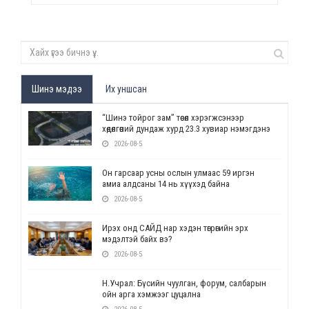
Шинэ мэдээ
Их уншсан
“Шинэ тойрог зам” төсөл хэрэгжсэнээр
хөдөлгөөний дундаж хурд 23.3 хувиар нэмэгдэнэ
2026-08-5
Он гарсаар усны ослын улмаас 59 иргэн
амиа алдсаны 14 нь хүүхэд байна
2026-08-5
Ирэх онд САЙД нар хэдэн төгрөгийн эрх
мэдэлтэй байх вэ?
2026-08-5
Н.Учрал: Бүсийн чуулган, форум, салбарын
ойн арга хэмжээг цуцална