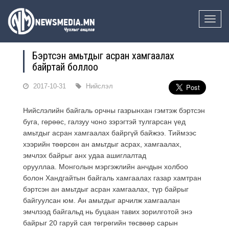
Toggle
naviga
Бэртсэн амьтдыг асран хамгаалах
байртай боллоо
2017-10-31
Нийслэл
Нийслэлийн байгаль орчны газрынхан гэмтэж бэртсэн
буга, гөрөөс, галзуу чоно зэрэгтэй тулгарсан үед
амьтдыг асран хамгаалах байргүй байжээ. Тиймээс
хээрийн төөрсөн ан амьтдыг асрах, хамгаалах,
эмчлэх байрыг анх удаа ашиглалтад
орууллаа. Монголын мэргэжлийн анчдын холбоо
болон Хандгайтын байгаль хамгаалах газар хамтран
бэртсэн ан амьтдыг асран хамгаалах, түр байрыг
байгуулсан юм. Ан амьтдыг арчилж хамгаалан
эмчлээд байгальд нь буцаан тавих зорилготой энэ
байрыг 20 гаруй сая төгрөгийн төсвөөр сарын