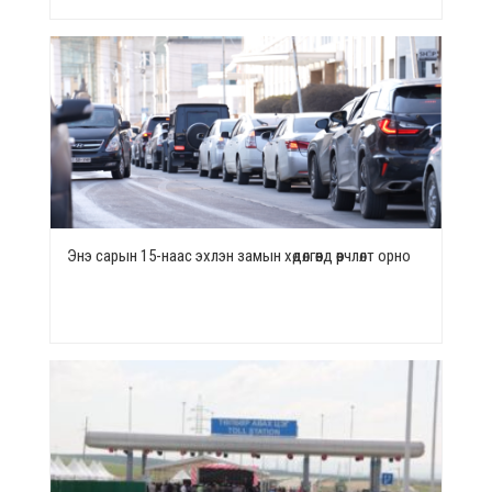
Энэ сарын 15-наас эхлэн замын хөдөлгөөнд өөрчлөлт орно