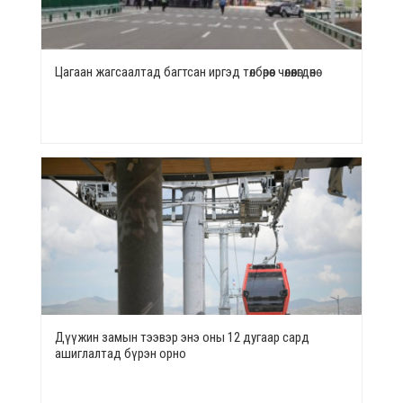
Цагаан жагсаалтад багтсан иргэд төлбөрөөс чөлөөлөгдөнө
Дүүжин замын тээвэр энэ оны 12 дугаар сард
ашиглалтад бүрэн орно