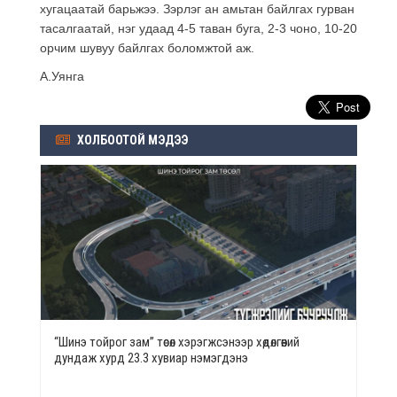
хугацаатай барьжээ. Зэрлэг ан амьтан байлгах гурван
тасалгаатай, нэг удаад 4-5 таван буга, 2-3 чоно, 10-20
орчим шувуу байлгах боломжтой аж.
А.Уянга
ХОЛБООТОЙ МЭДЭЭ
“Шинэ тойрог зам” төсөл хэрэгжсэнээр хөдөлгөөний
дундаж хурд 23.3 хувиар нэмэгдэнэ