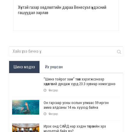
Хүчтэй газар хөдлөлтийн дараа Венесуэл үндэсний
гашуудал зарлав
Шинэ мэдээ
Их уншсан
“Шинэ тойрог зам” төсөл хэрэгжсэнээр
хөдөлгөөний дундаж хурд 23.3 хувиар нэмэгдэнэ
Өчигдөр
Он гарсаар усны ослын улмаас 59 иргэн
амиа алдсаны 14 нь хүүхэд байна
Өчигдөр
Ирэх онд САЙД нар хэдэн төгрөгийн эрх
мэдэлтэй байх вэ?