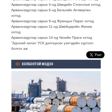
Арваннэгдүгээр сарын 4-нд Шведийн Стокгольм хотод
Арваннэгдүгээр сарын 6-нд Бельгийн Антверпен
хотод
Арваннэгдүгээр сарын 8-нд Францын Парис хотод
Арваннэгдүгээр сарын 11-нд Швейцарийн Женев
хотод
Арваннэгдүгээр сарын 14-нд Чехийн Прага хотод
‘Зүрхний хилэн’ УСК дэлгэцнээг үзэгчдийн хүртээл
болгох аж.
ХОЛБООТОЙ МЭДЭЭ