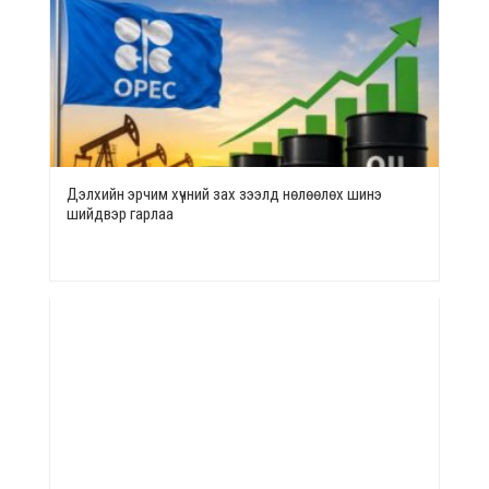
Дэлхийн эрчим хүчний зах зээлд нөлөөлөх шинэ
шийдвэр гарлаа