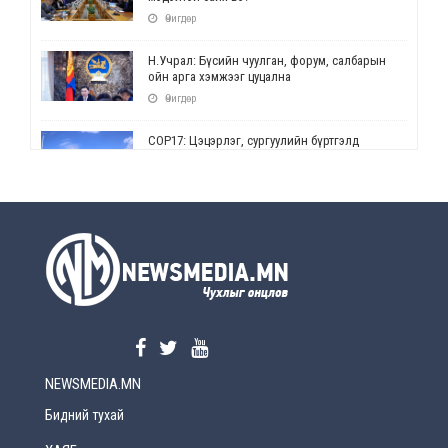
Өчигдөр
Н.Учрал: Бүсийн чуулган, форум, салбарын
ойн арга хэмжээг цуцална
Өчигдөр
СОР17: Цэцэрлэг, сургуулийн бүртгэлд
өөрчлөлт орно
Өчигдөр
УЕПГ: Биеэ үнэлэхийг зохион байгуулж, хүн
худалдаалсан хэргүүдийг шүүхэд
шилжүүлжээ
Өчигдөр
Өнөөдрийн онч үг
Өчигдөр
NEWSMEDIA.MN
Энэ сарын 15-наас эхлэн замын хөдөлгөөнд
өөрчлөлт орно
Бидний тухай
2026-08-4