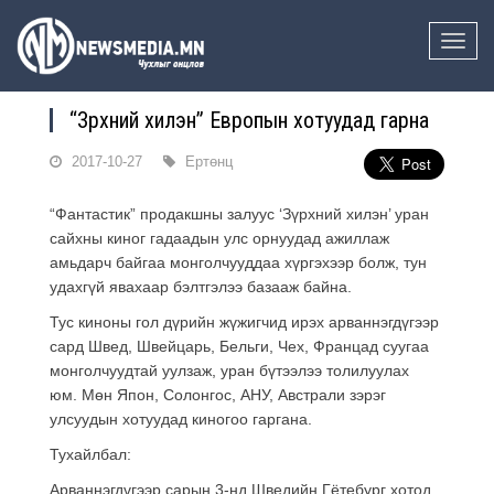
Toggle
naviga
“Зүрхний хилэн” Европын хотуудад гарна
2017-10-27
Ертөнц
“Фантастик” продакшны залуус ‘Зүрхний хилэн’ уран
сайхны киног гадаадын улс орнуудад ажиллаж
амьдарч байгаа монголчууддаа хүргэхээр болж, тун
удахгүй явахаар бэлтгэлээ базааж байна.
Тус киноны гол дүрийн жүжигчид ирэх арваннэгдүгээр
сард Швед, Швейцарь, Бельги, Чех, Францад суугаа
монголчуудтай уулзаж, уран бүтээлээ толилуулах
юм. Мөн Япон, Солонгос, АНУ, Австрали зэрэг
улсуудын хотуудад киногоо гаргана.
Тухайлбал:
Арваннэгдүгээр сарын 3-нд Шведийн Гётебург хотод​​​​​​​