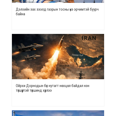
Дэлхийн зах зээлд газрын тосны үнэ эрчимтэй буурч
байна
Ойрхи Дорнодын бүс нутагт нөхцөл байдал нэн
түгшүүртэй түвшинд хүрлээ