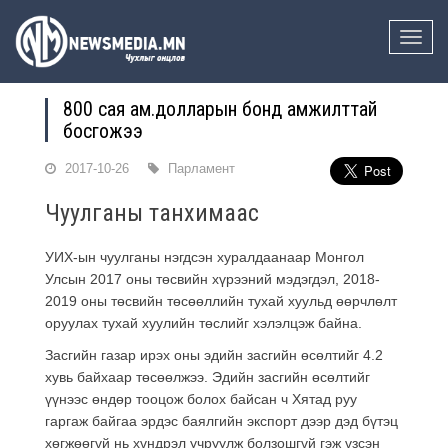
Toggle
naviga
800 сая ам.долларын бонд амжилттай
босгожээ
2017-10-26
Парламент
Чуулганы танхимаас
УИХ-ын чуулганы нэгдсэн хуралдаанаар Монгол
Улсын 2017 оны төсвийн хүрээний мэдэгдэл, 2018-
2019 оны төсвийн төсөөллийн тухай хуульд өөрчлөлт
оруулах тухай хуулийн төслийг хэлэлцэж байна.
Засгийн газар ирэх оны эдийн засгийн өсөлтийг 4.2
хувь байхаар төсөөлжээ. Эдийн засгийн өсөлтийг
үүнээс өндөр тооцож болох байсан ч Хятад руу
гаргаж байгаа эрдэс баялгийн экспорт дээр дэд бүтэц
хөгжөөгүй нь хүндрэл учруулж болзошгүй гэж үзсэн