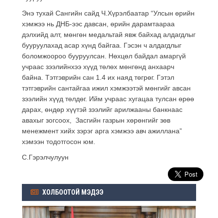
Энэ тухай Сангийн сайд Ч.Хүрэлбаатар “Улсын өрийн
хэмжээ нь ДНБ-ээс давсан, өрийн дарамтаараа
дэлхийд алт, мөнгөн медальтай явж байхад алдагдлыг
бууруулахад асар хүнд байгаа. Гэсэн ч алдагдлыг
боломжоороо бууруулсан. Нөхцөл байдал амаргүй
учраас зээлийнхээ хүүд төлөх мөнгөнд анхаарч
байна. Тэтгэврийн сан 1.4 их наяд төгрөг. Гэтэл
тэтгэврийн сантайгаа ижил хэмжээтэй мөнгийг авсан
зээлийн хүүд төлдөг. Ийм учраас хугацаа тулсан өрөө
дарах, өндөр хүүтэй зээлийг арилжааны банкнаас
авахыг зогсоох, Засгийн газрын хөрөнгийг зөв
менежмент хийх зэрэг арга хэмжээ авч ажиллана”
хэмээн тодотгосон юм.
С.Гэрэлчулуун
ХОЛБООТОЙ МЭДЭЭ