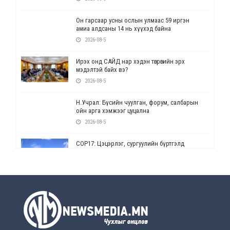
Он гарсаар усны ослын улмаас 59 иргэн
амиа алдсаны 14 нь хүүхэд байна
2026-08-5
Ирэх онд САЙД нар хэдэн төгрөгийн эрх
мэдэлтэй байх вэ?
2026-08-5
Н.Учрал: Бүсийн чуулган, форум, салбарын
ойн арга хэмжээг цуцална
2026-08-5
СОР17: Цэцэрлэг, сургуулийн бүртгэлд
өөрчлөлт орно
2026-08-5
УЕПГ: Биеэ үнэлэхийг зохион байгуулж, хүн
худалдаалсан хэргүүдийг шүүхэд
шилжүүлжээ
2026-08-5