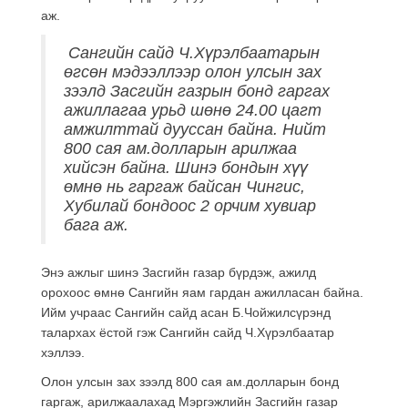
аж.
Сангийн сайд Ч.Хүрэлбаатарын
өгсөн мэдээллээр олон улсын зах
зээлд Засгийн газрын бонд гаргах
ажиллагаа урьд шөнө 24.00 цагт
амжилттай дууссан байна. Нийт
800 сая ам.долларын арилжаа
хийсэн байна. Шинэ бондын хүү
өмнө нь гаргаж байсан Чингис,
Хубилай бондоос 2 орчим хувиар
бага аж.
Энэ ажлыг шинэ Засгийн газар бүрдэж, ажилд
орохоос өмнө Сангийн яам гардан ажилласан байна.
Ийм учраас Сангийн сайд асан Б.Чойжилсүрэнд
талархах ёстой гэж Сангийн сайд Ч.Хүрэлбаатар
хэллээ.
Олон улсын зах зээлд 800 сая ам.долларын бонд
гаргаж, арилжаалахад Мэргэжлийн Засгийн газар