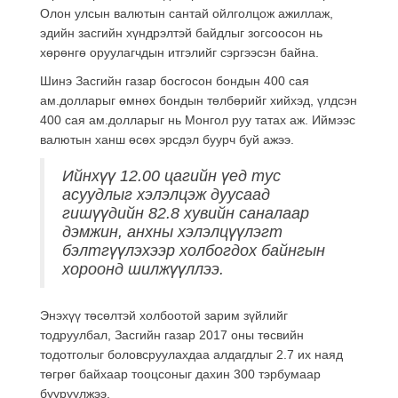
Олон улсын валютын сантай ойлголцож ажиллаж,
эдийн засгийн хүндрэлтэй байдлыг зогсоосон нь
хөрөнгө оруулагчдын итгэлийг сэргээсэн байна.
Шинэ Засгийн газар босгосон бондын 400 сая
ам.долларыг өмнөх бондын төлбөрийг хийхэд, үлдсэн
400 сая ам.долларыг нь Монгол руу татах аж. Иймээс
валютын ханш өсөх эрсдэл буурч буй ажээ.
Ийнхүү 12.00 цагийн үед тус
асуудлыг хэлэлцэж дуусаад
гишүүдийн 82.8 хувийн саналаар
дэмжин, анхны хэлэлцүүлэгт
бэлтгүүлэхээр холбогдох байнгын
хороонд шилжүүллээ.
Энэхүү төсөлтэй холбоотой зарим зүйлийг
тодруулбал, Засгийн газар 2017 оны төсвийн
тодотголыг боловсруулахдаа алдагдлыг 2.7 их наяд
төгрөг байхаар тооцсоныг дахин 300 тэрбумаар
бууруулжээ.