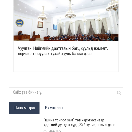
Чуулган: Нийгмийн даатгалын багц хуульд нэмэлт,
өөрчлөлт оруулах тухай хууль батлагдлаа
Шинэ мэдээ
Их уншсан
“Шинэ тойрог зам” төсөл хэрэгжсэнээр
хөдөлгөөний дундаж хурд 23.3 хувиар нэмэгдэнэ
2026-08-5