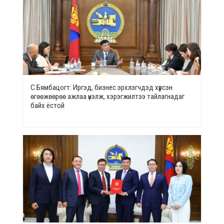
С.Бямбацогт: Иргэд, бизнес эрхлэгчдэд хүрсэн
өгөөжөөрөө ажлаа үнэлж, хэрэгжилтээ тайлагнадаг
байх ёстой