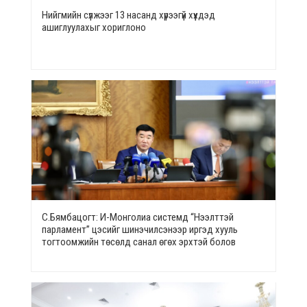
Нийгмийн сүлжээг 13 насанд хүрээгүй хүүхдэд
ашиглуулахыг хориглоно
С.Бямбацогт: И-Монголиа системд “Нээлттэй
парламент” цэсийг шинэчилсэнээр иргэд хууль
тогтоомжийн төсөлд санал өгөх эрхтэй болов