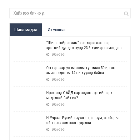
Шинэ мэдээ
Их уншсан
“Шинэ тойрог зам” төсөл хэрэгжсэнээр
хөдөлгөөний дундаж хурд 23.3 хувиар нэмэгдэнэ
2026-08-5
Он гарсаар усны ослын улмаас 59 иргэн
амиа алдсаны 14 нь хүүхэд байна
2026-08-5
Ирэх онд САЙД нар хэдэн төгрөгийн эрх
мэдэлтэй байх вэ?
2026-08-5
Н.Учрал: Бүсийн чуулган, форум, салбарын
ойн арга хэмжээг цуцална
2026-08-5