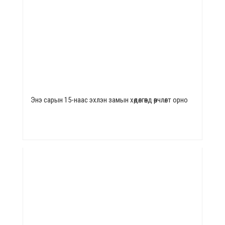
Энэ сарын 15-наас эхлэн замын хөдөлгөөнд өөрчлөлт орно