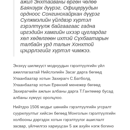
ажил Энхтайваны өргөн чөлөө
Баянзүрх дүүрэг, Офицеруудын
ордноос Сонгинохайрхан дүүрэг
Сүлжмэлийн үйлдвэр хүртэл
гэрэлтүүлж байгаагаас гадна
иргэдийн хамгийн ихээр цуглардаг
хөл хөдөлгөөн ихтэй Сүхбаатарын
талбайн урд талын Хонхтой
цэцэрлэгийг хүртэл чимжээ.
Энэхүү шилмүүст моднуудын гэрэлтүүлгийн үйл
ажиллагаатай Нийслэлийн Засаг дарга бөгөөд
Улаанбаатар хотын Захирагч С.Батболд,
Улаанбаатар хотын Ерөнхий менежер бөгөөд
Захирагчийн ажлын албаны дарга Т.Гантөмөр бусад
албаны хүмүүс оролцлоо.
Нийтдээ 1506 модыг шөнийн гэрэлтүүлгийн угсралт
суурилуултыг хийсэн бөгөөд Монголын гэрэлтүүлгийн
холбооны дэргэдэх хотын гэрэлтүүлэг ашиглалт
засвар, үйлчилгээ хариуцсан 5 аж ахуйн нэгж богино