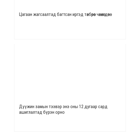
Цагаан жагсаалтад багтсан иргэд төлбөрөөс чөлөөлөгдөнө
Дүүжин замын тээвэр энэ оны 12 дугаар сард
ашиглалтад бүрэн орно