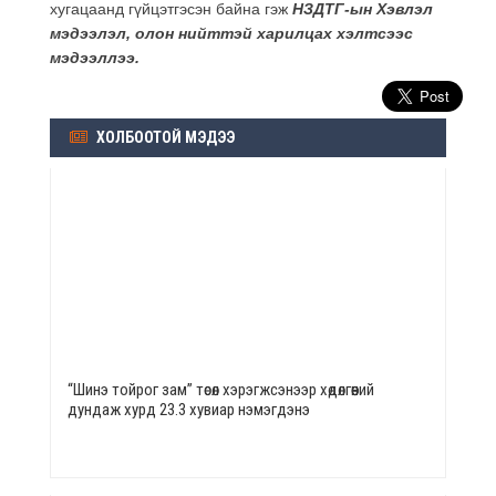
хугацаанд гүйцэтгэсэн байна гэж
НЗДТГ-ын Хэвлэл
мэдээлэл, олон нийттэй харилцах хэлтсээс
мэдээллээ.
ХОЛБООТОЙ МЭДЭЭ
“Шинэ тойрог зам” төсөл хэрэгжсэнээр хөдөлгөөний
дундаж хурд 23.3 хувиар нэмэгдэнэ