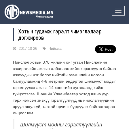
Toggle
naviga
Хотын гудамж гэрэлт чимэглэлээр
дэгжирхэв
2017-10-26
Нийслэл
Нийслэл хотын 378 жилийн ойг угтан Нийслэлийн
захирагчийн ажлын албанаас хийж хэрэгжүүлж байгаа
ажлуудын нэг болох нийтийн эзэмшлийн ногоон
байгууламжид 4-6 метрийн өндөртэй шилмүүст модыг
гэрэлтүүлэх ажлыг 14 хоногийн хугацаанд хийж
гүйцэтгэлээ. Шөнийн Улаанбаатар хотод шинэ дүр
төрх нэмсэн энэхүү гэрэлтүүлгүүд нь нийслэлчүүдийн
эрүүл аюулгүй, таатай орчинг бүрдүүлж байгаагаараа
онцлог юм.
Шилмүүст модны гэрэлтүүлгийн