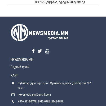
СОР17: Цэцэрлэг, сургуулийн бүртгэлд
өөрчлөлт орно
2026-08-5
УЕПГ: Биеэ үнэлэхийг зохион байгуулж, хүн
худалдаалсан хэргүүдийг шүүхэд
шилжүүлжээ
2026-08-5
Өнөөдрийн онч үг
2026-08-5
NEWSMEDIA.MN
Энэ сарын 15-наас эхлэн замын хөдөлгөөнд
өөрчлөлт орно
Бидний тухай
2026-08-4
ХАЯГ
С.Бямбацогт: Иргэд, бизнес эрхлэгчдэд
Сүхбаатар дүүрэг 7-р хороо Эрхүүгийн гудамж Дэлгэр төв 301
хүрсэн өгөөжөөрөө ажлаа үнэлж, хэрэгжилтээ
тайлагнадаг байх ёстой
тоот
2026-08-4
newsmedia.mn@gmail.com
+976 9918-9748, 9913-0782, 8842-1818
Улсын онцгой комисс өвөлжилтийн бэлтгэл,
бэлэн байдлыг хангах чиглэлээр хуралдлаа