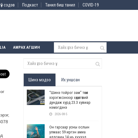
үй сэдэв
Подкаст
Танил биш танил
COVID-19
LIA
АМРАХ АГШИН
Шинэ мэдээ
Их уншсан
эг
“Шинэ тойрог зам” төсөл
хэрэгжсэнээр хөдөлгөөний
дундаж хурд 23.3 хувиар
нэмэгдэнэ
2026-08-5
эрэг,
3078
Он гарсаар усны ослын
улмаас 59 иргэн амиа
эд
алдсаны 14 нь хүүхэд