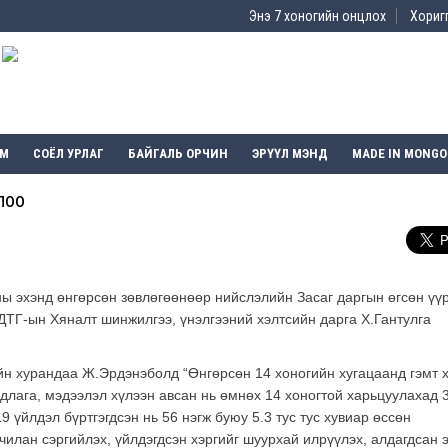
Энэ 7 хоногийн онцлох
Хоригг
ЭМ
СОЁЛ УРЛАГ
БАЙГАЛЬ ОРЧИН
ЭРҮҮЛ МЭНД
MADE IN MONGO
лоо
ы эхэнд өнгөрсөн зөвлөгөөнөөр нийслэлийн Засаг даргын өгсөн үүр
ДТГ-ын Хяналт шинжилгээ, үнэлгээний хэлтсийн дарга Х.Гантулга
йн хурандаа Ж.Эрдэнэболд “Өнгөрсөн 14 хоногийн хугацаанд гэмт х
длага, мэдээлэл хүлээн авсан нь өмнөх 14 хоногтой харьцуулахад 
9 үйлдэл бүртгэгдсэн нь 56 нэгж буюу 5.3 тус тус хувиар өссөн
дчилан сэргийлэх, үйлдэгдсэн хэргийг шуурхай илрүүлэх, алдагдсан 