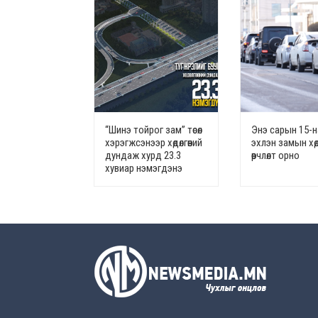
“Шинэ тойрог зам” төсөл
Энэ сарын 15-
хэрэгжсэнээр хөдөлгөөний
эхлэн замын хөдө
дундаж хурд 23.3
өөрчлөлт орно
хувиар нэмэгдэнэ