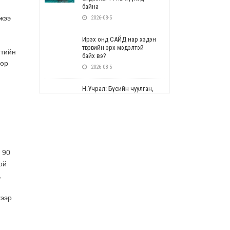
байна
жээ
2026-08-5
Ирэх онд САЙД нар хэдэн
төгрөгийн эрх мэдэлтэй
йтийн
байх вэ?
өөр
2026-08-5
Н.Учрал: Бүсийн чуулган,
форум, салбарын ойн
арга хэмжээг цуцална
2026-08-5
СОР17: Цэцэрлэг,
сургуулийн бүртгэлд
 90
өөрчлөлт орно
ой
2026-08-5
,
УЕПГ: Биеэ үнэлэхийг
зохион байгуулж, хүн
гээр
худалдаалсан хэргүүдийг
шүүхэд шилжүүлжээ
2026-08-5