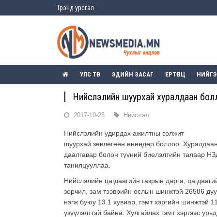
Трэнд урсгал
УЛС ТӨР
ЭДИЙН ЗАСАГ
ЕРТӨНЦ
НИЙГ
Нийслэлийн шуурхай хуралдаан бол
2017-10-25
Нийслэл
Нийслэлийн удирдах ажилтны ээлжит
шуурхай зөвлөгөөн өнөөдөр боллоо. Хуралдаан
даалгавар болон түүний биелэлтийн талаар НЗ
танилцууллаа.
Нийслэлийн цагдаагийн газрын дарга, цагдааги
зөрчил, зам тээврийн ослын шинжтэй 26586 дуу
нэгж буюу 13.1 хувиар, гэмт хэргийн шинжтэй 11
үзүүлэлттэй байна. Хулгайлах гэмт хэргээс урь