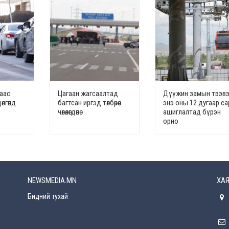
наас
Цагаан жагсаалтад
Дүүжин замын тээв
лгөөнд
багтсан иргэд төлбөрөөс
энэ оны 12 дугаар с
чөлөөлөгдөнө
ашиглалтад бүрэн
орно
NEWSMEDIA.MN
ХАЯ
Бидний тухай