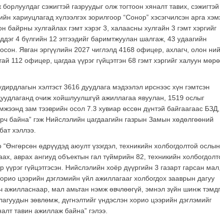
 борлуулдаг сэжигтэй газруудыг олж тогтоон хяналт тавих, сэжигтэй
ийн хариуцлагад хүлээлгэх зорилгоор “Сонор” хэсэгчилсэн арга хэм
н байрны хулгайлах гэмт хэрэг 3, халаасны хулгайн 3 гэмт хэргийг
ддэг 4 бүлгийн 12 этгээдийг баримтжуулан шалгаж, 43 удаагийн
оосон. Явган эргүүлийн 2027 чиглэлд 4168 офицер, ахлагч, олон ни
ай 112 офицер, цагдаа үүрэг гүйцэтгэн 68 гэмт хэргийг халуун мөр
дирдлагын хэлтэст 3616 дуудлага мэдээлэл ирснээс хүн гэмтсэн
дуудлаганд очиж хойшлуулшгүй ажиллагаа явуулан, 1519 ослыг
жээнд зам тээврийн осол 7.3 хувиар өссөн дүнтэй байгаагаас БЗД,
гарч байна” гэж Нийслэлийн цагдаагийн газрын Замын хөдөлгөөний
бат хэллээ.
 “Өнгөрсөн өдрүүдэд аюулт үзэгдэл, техникийн холбогдолтой ослын
аах, аврах ангиуд объектын гал түймрийн 82, техникийн холбогдолт
 үүрэг гүйцэтгэсэн. Нийслэлийн хоёр дүүргийн 3 газарт гарсан мал
хорио цээрийн дэглэмийн үйл ажиллагааг холбогдох зааврын дагуу
ч ажилласнаар, мал амьтан нэмж өвчлөөгүй, эмнэл зүйн шинж тэмд
лагуудын зөвлөмж, дүгнэлтийг үндэслэн хорио цээрийн дэглэмийг
алт тавин ажиллаж байна” гэлээ.