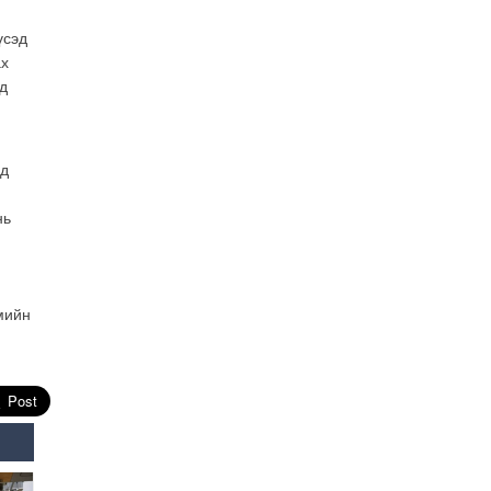
Өнөөдрийн онч үг
үсэд
2026-08-5
ах
д
Энэ сарын 15-наас эхлэн
замын хөдөлгөөнд өөрчлөлт
орно
нд
2026-08-4
С.Бямбацогт: Иргэд,
нь
бизнес эрхлэгчдэд
хүрсэн өгөөжөөрөө ажлаа үнэлж,
хэрэгжилтээ тайлагнадаг
байх ёстой
2026-08-4
мийн
Улсын онцгой комисс
өвөлжилтийн бэлтгэл,
бэлэн байдлыг хангах
чиглэлээр хуралдлаа
2026-07-30
Баян-Өлгийн дараагийн