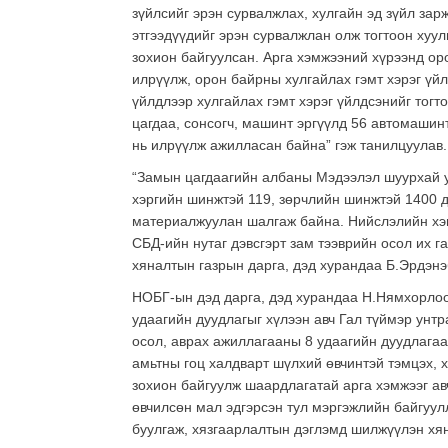
зүйлсийг эрэн сурвалжлах, хулгайн эд зүйл зарж
этгээдүүдийг эрэн сурвалжлан олж тогтоон хуул
зохион байгуулсан. Арга хэмжээний хүрээнд оро
илрүүлж, орон байрны хулгайлах гэмт хэрэг үйл
үйлдлээр хулгайлах гэмт хэрэг үйлдсэнийг тогт
цагдаа, сонсогч, машинт эргүүлд 56 автомашинт
нь илрүүлж ажилласан байна” гэж танилцуулав.
“Замын цагдаагийн албаны Мэдээлэл шуурхай у
хэргийн шинжтэй 119, зөрчлийн шинжтэй 1400 
материалжуулан шалгаж байна. Нийслэлийн хэм
СБД-ийн нутаг дэвсгэрт зам тээврийн осол их 
хяналтын газрын дарга, дэд хурандаа Б.Эрдэнэ
НОБГ-ын дэд дарга, дэд хурандаа Н.Нямхорлоо
удаагийн дуудлагыг хүлээн авч Гал түймэр унтр
осол, аврах ажиллагааны 8 удаагийн дуудлагаар
амьтны гоц халдварт шүлхий өвчинтэй тэмцэх, 
зохион байгуулж шаардлагатай арга хэмжээг ав
өвчилсөн мал эдгэрсэн тул мэргэжлийн байгуул
буулгаж, хязгаарлалтын дэглэмд шилжүүлэн хян