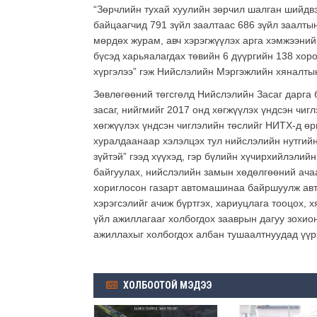
“Зөрчлийн тухай хуулийн зөрчил шалган шийдв
байцаагчид 791 зүйл заалтаас 686 зүйл заалты
мөрдөх журам, авч хэрэгжүүлэх арга хэмжээний
бүсэд харьяалагдах төвийн 6 дүүргийн 138 хоро
хүргэлээ” гэж Нийслэлийн Мэргэжлийн хяналты
Зөвлөгөөний төгсгөлд Нийслэлийн Засаг дарга
засаг, нийгмийг 2017 онд хөгжүүлэх үндсэн чиг
хөгжүүлэх үндсэн чиглэлийн төслийг НИТХ-д ө
хуралдаанаар хэлэлцэх тул нийслэлийн нутгийн
зүйтэй” гээд хүүхэд, гэр бүлийн хүчирхийлэлий
байгуулах, нийслэлийн замын хөдөлгөөний ачаа
хориглосон газарт автомашинаа байршуулж авт
хэрэгсэлийг ачиж бүртгэх, хариуцлага тооцох, 
үйл ажиллагааг холбогдох зааврын дагуу зохио
ажиллахыг холбогдох албан тушаалтнуудад үүрэ
ХОЛБООТОЙ МЭДЭЭ