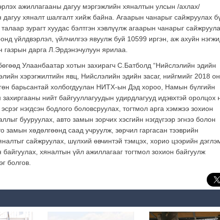
эрлэх ажиллагааны дагуу мэргэжлийн хяналтын улсын /ахлах/
н дагуу хяналт шалгалт хийж байна. Агаарын чанарыг сайжруулах б
 талаар зурагт хуудас бэлтгэн хэвлүүлж агаарын чанарыг сайжруул
онд үйлдвэрлэл, үйлчилгээ явуулж буй 10599 иргэн, аж ахуйн нэгжи
н газрын дарга Л.Эрдэнэчулуун ярилаа.
 бөгөөд Улаанбаатар хотын захирагч С.Батболд “Нийслэлийн эдийн
лэлийн хэрэгжилтийн явц, Нийслэлийн эдийн засаг, нийгмийг 2018 о
ргөн барьсантай холбогдуулан НИТХ-ын Дэд хороо, Намын бүлгийн
 захиргааны нийт байгууллагуудын удирдлагууд идэвхтэй оролцох 
н эсрэг нэгдсэн бодлого боловсруулах, тогтмол арга хэмжээ зохион
ллыг бууруулах, авто замын зорчих хэсгийн нэгдүгээр эгнээ болон
о замын хөдөлгөөнд саад учруулж, зөрчил гаргасан тээврийн
хяналтыг сайжруулах, шүлхий өвчинтэй тэмцэх, хорио цээрийн дэглэ
н байгуулах, хяналтын үйл ажиллагааг тогтмол зохион байгуулж
г болгов.