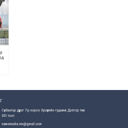
засаг “ноён”-ы суудлыг
хэн залгамжлах вэ?
2026-07-30
Улаанбурхан өвчин нь
халдварлалт өндөртэй ч
вакцинаар сэргийлэгдэх
боломжтой
2026-07-30
эр
AI ур чадвар өндөртэй
ард
ажилтнуудаа
байгууллагууд яагаад
алдах эрсдэлтэй болоод
байна вэ?
2026-07-30
Өнөөдрийн онч үг
2026-07-30
Г
Сүхбаатар дүүрэг 7-р хороо Эрхүүгийн гудамж Дэлгэр төв
Дэлхийн зах зээлд
301 тоот
газрын тосны үнэ
эрчимтэй буурч байна
newsmedia.mn@gmail.com