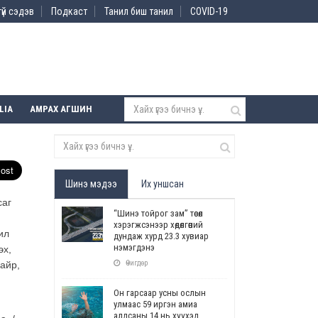
үй сэдэв
Подкаст
Танил биш танил
COVID-19
LIA
АМРАХ АГШИН
Шинэ мэдээ
Их уншсан
саг
“Шинэ тойрог зам” төсөл
хэрэгжсэнээр хөдөлгөөний
ил
дундаж хурд 23.3 хувиар
нэмэгдэнэ
эх,
Өчигдөр
айр,
Он гарсаар усны ослын
улмаас 59 иргэн амиа
алдсаны 14 нь хүүхэд