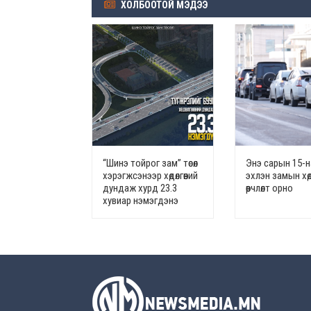
ХОЛБООТОЙ МЭДЭЭ
“Шинэ тойрог зам” төсөл
Энэ сарын 15-
хэрэгжсэнээр хөдөлгөөний
эхлэн замын хөдө
дундаж хурд 23.3
өөрчлөлт орно
хувиар нэмэгдэнэ