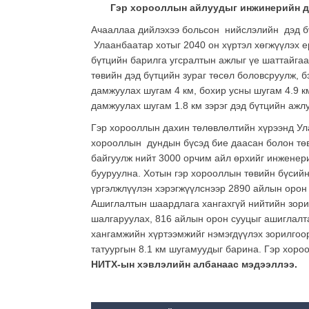
Гэр хорооллын айлуудыг инжинерийн дэ
Ачааллаа дийлэхээ больсон нийслэлийн дэд б
Улаанбаатар хотыг 2040 он хүртэл хөгжүүлэх е
бүтцийн барилга угсралтын ажлыг үе шаттайга
төвийн дэд бүтцийн зураг төсөл боловсруулж, б
дамжуулах шугам 4 км, бохир усны шугам 4.9 км
дамжуулах шугам 1.8 км зэрэг дэд бүтцийн ажлу
Гэр хорооллын дахин төлөвлөлтийн хүрээнд Ул
хорооллын дундын бүсэд бие даасан болон төв
байгуулж нийт 3000 орчим айл өрхийг инженер
бууруулна. Хотын гэр хорооллын төвийн бүсий
үргэлжлүүлэн хэрэгжүүлснээр 2890 айлын орон
Ашиглалтын шаардлага хангахгүй нийтийн зори
шалгаруулах, 816 айлын орон сууцыг ашиглалта
хангамжийн хүртээмжийг нэмэгдүүлэх зорилгоор
татуургын 8.1 км шугамуудыг барина. Гэр хор
НИТХ-ын хэвлэлийн албанаас мэдээллээ.