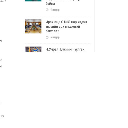
а. /
байна
Өчигдөр
Ирэх онд САЙД нар хэдэн
төгрөгийн эрх мэдэлтэй
байх вэ?
Өчигдөр
л
Н.Учрал: Бүсийн чуулган,
форум, салбарын ойн
арга хэмжээг цуцална
г,
Өчигдөр
н
СОР17: Цэцэрлэг,
сургуулийн бүртгэлд
өөрчлөлт орно
Өчигдөр
н
УЕПГ: Биеэ үнэлэхийг
зохион байгуулж, хүн
худалдаалсан хэргүүдийг
нэ
шүүхэд шилжүүлжээ
Өчигдөр