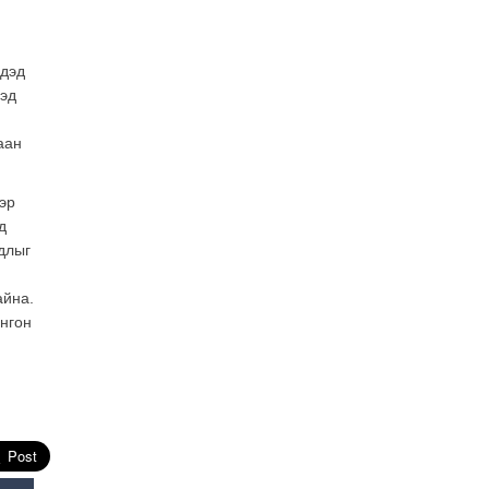
Өнөөдрийн онч үг
Өчигдөр
 дэд
дэд
Энэ сарын 15-наас эхлэн
замын хөдөлгөөнд өөрчлөлт
аан
орно
2026-08-4
эр
С.Бямбацогт: Иргэд,
д
бизнес эрхлэгчдэд
хүрсэн өгөөжөөрөө ажлаа үнэлж,
длыг
хэрэгжилтээ тайлагнадаг
байх ёстой
айна.
2026-08-4
онгон
Улсын онцгой комисс
өвөлжилтийн бэлтгэл,
бэлэн байдлыг хангах
чиглэлээр хуралдлаа
2026-07-30
Баян-Өлгийн дараагийн