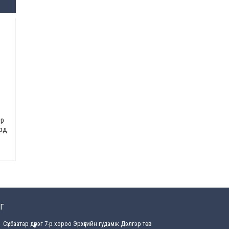
засаг “ноён”-ы суудлыг
хэн залгамжлах вэ?
2026-07-30
Улаанбурхан өвчин нь
халдварлалт өндөртэй ч
вакцинаар сэргийлэгдэх
боломжтой
2026-07-30
AI ур чадвар өндөртэй
ажилтнуудаа
байгууллагууд яагаад
эр
алдах эрсдэлтэй болоод
ард
байна вэ?
2026-07-30
Өнөөдрийн онч үг
2026-07-30
Дэлхийн зах зээлд
Г
газрын тосны үнэ
эрчимтэй буурч байна
Сүхбаатар дүүрэг 7-р хороо Эрхүүгийн гудамж Дэлгэр төв