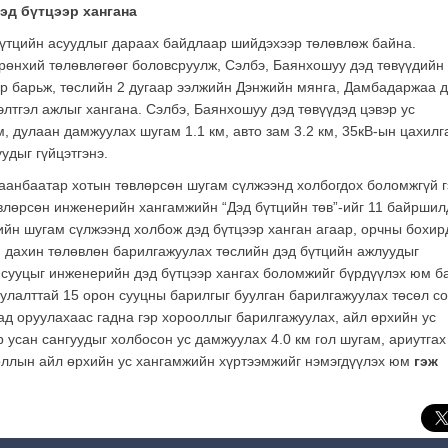
д бүтцээр хангана
үтцийн асуудлыг дараах байдлаар шийдэхээр төлөвлөж байна.
рөнхий төлөвлөгөөг боловсруулж, Сэлбэ, Баянхошуу дэд төвүүдийн
ар барьж, төслийн 2 дугаар ээлжийн Дэнжийн мянга, Дамбадаржаа 
элтгэл ажлыг хангана. Сэлбэ, Баянхошуу дэд төвүүдэд цэвэр ус
, дулаан дамжуулах шугам 1.1 км, авто зам 3.2 км, 35кВ-ын цахилг
удыг гүйцэтгэнэ.
аанбаатар хотын төвлөрсөн шугам сүлжээнд холбогдох боломжгүй г
лөрсөн инженерийн хангамжийн “Дэд бүтцийн төв”-ийг 11 байршил
ийн шугам сүлжээнд холбож дэд бүтцээр ханган агаар, орчны бохир
н дахин төлөвлөн барилгажуулах төслийн дэд бүтцийн ажлуудыг
 сууцыг инженерийн дэд бүтцээр хангах боломжийг бүрдүүлэх юм б
улалттай 15 орон сууцны барилгыг буулган барилгажуулах төсөл с
д оруулахаас гадна гэр хорооллыг барилгажуулах, айл өрхийн ус
 усан сангуудыг холбосон ус дамжуулах 4.0 км гол шугам, ариутгах
ооллын айл өрхийн ус хангамжийн хүртээмжийг нэмэгдүүлэх юм
гэж