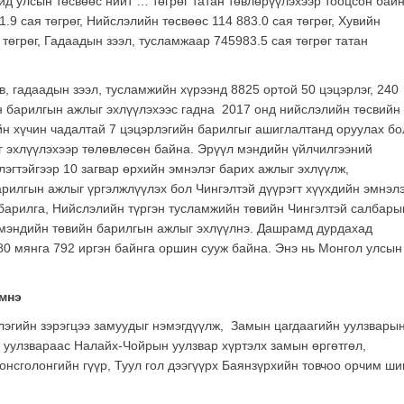
йд улсын төсвөөс нийт … төгрөг татан төвлөрүүлэхээр тооцсон байн
.9 сая төгрөг, Нийслэлийн төсвөөс 114 883.0 сая төгрөг, Хувийн
өгрөг, Гадаадын зээл, тусламжаар 745983.5 сая төгрөг татан
, гадаадын зээл, тусламжийн хүрээнд 8825 ортой 50 цэцэрлэг, 240
н барилгын ажлыг эхлүүлэхээс гадна 2017 онд нийслэлийн төсвийн
йн хүчин чадалтай 7 цэцэрлэгийн барилгыг ашиглалтанд оруулах бо
г эхлүүлэхээр төлөвлөсөн байна. Эрүүл мэндийн үйлчилгээний
эгтэйгээр 10 загвар өрхийн эмнэлэг барих ажлыг эхлүүлж,
рилгын ажлыг үргэлжлүүлэх бол Чингэлтэй дүүрэгт хүүхдийн эмнэлэ
барилга, Нийслэлийн түргэн тусламжийн төвийн Чингэлтэй салбары
л мэндийн төвийн барилгын ажлыг эхлүүлнэ. Дашрамд дурдахад
80 мянга 792 иргэн байнга оршин сууж байна. Энэ нь Монгол улсын
эмнэ
лэгийн зэрэгцээ замуудыг нэмэгдүүлж, Замын цагдаагийн уулзвары
н уулзвараас Налайх-Чойрын уулзвар хүртэлх замын өргөтгөл,
нсголонгийн гүүр, Туул гол дээгүүрх Баянзүрхийн товчоо орчим ши