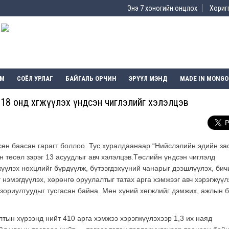
Энэ 7 хоногийн онцлох
Хоригг
ЭМ
СОЁЛ УРЛАГ
БАЙГАЛЬ ОРЧИН
ЭРҮҮЛ МЭНД
MADE IN MONGO
018 онд хөгжүүлэх үндсэн чиглэлийг хэлэлцэв
өн баасан гарагт боллоо. Тус хуралдаанаар “Нийслэлийн эдийн за
н төсөл зэрэг 13 асуудлыг авч хэлэлцэв.Төслийн үндсэн чиглэлд
үүлэх нөхцлийг бүрдүүлж, бүтээгдэхүүний чанарыг дээшлүүлэх, бич
 нэмэгдүүлэх, хөрөнгө оруулалтыг татах арга хэмжээг авч хэрэгжүүл
зориултуудыг тусгасан байна. Мөн хүний хөгжлийг дэмжих, ажлын б
лтын хүрээнд нийт 410 арга хэмжээ хэрэгжүүлэхээр 1,3 их наяд