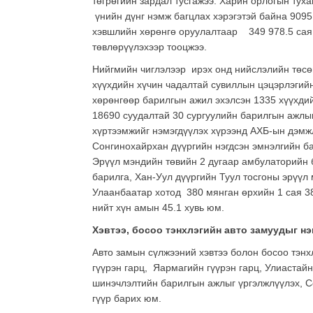
төгрөгийн зардал тусгажээ. Харин орлогын туха
үнийн дүнг нэмж багцлах хэрэгэтэй байна 90951
хэвшлийн хөрөнгө оруулалтаар 349 978.5 сая т
төвлөрүүлэхээр тооцжээ.
Нийгмийн чиглэлээр ирэх онд нийслэлийн төсөв
хүүхдийн хүчин чадалтай сувиллын цэцэрлэгий
хөрөнгөөр барилгын ажил эхэлсэн 1335 хүүхди
18690 суудалтай 30 сургуулийн барилгын ажлы
хүртээмжийг нэмэгдүүлэх хүрээнд АХБ-ын дэмжл
Сонгинохайрхан дүүргийн нэгдсэн эмнэлгийн ба
Эрүүл мэндийн төвийн 2 дугаар амбулаторийн 
барилга, Хан-Уул дүүргийн Туул тосгоны эрүү
Улаанбаатар хотод 380 мянган өрхийн 1 сая 3
нийт хүн амын 45.1 хувь юм.
Хэвтээ, босоо тэнхлэгийн авто замуудыг н
Авто замын сүлжээний хэвтээ болон босоо тэнх
гүүрэн гарц, Яармагийн гүүрэн гарц, Улиастай
шинэчлэлтийн барилгын ажлыг үргэлжлүүлэх, Со
гүүр барих юм.