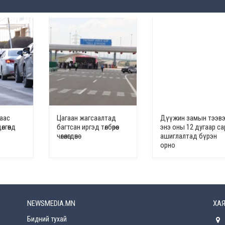
наас
Цагаан жагсаалтад
Дүүжин замын тээв
лгөөнд
багтсан иргэд төлбөрөөс
энэ оны 12 дугаар с
чөлөөлөгдөнө
ашиглалтад бүрэн
орно
NEWSMEDIA.MN
ХАЯ
Бидний тухай