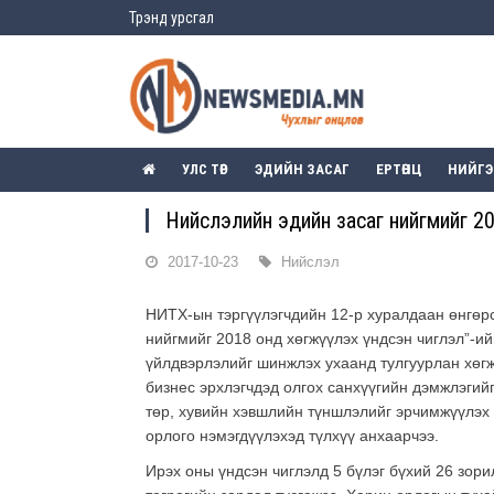
Трэнд урсгал
УЛС ТӨР
ЭДИЙН ЗАСАГ
ЕРТӨНЦ
НИЙГ
Нийслэлийн эдийн засаг нийгмийг 2
2017-10-23
Нийслэл
НИТХ-ын тэргүүлэгчдийн 12-р хуралдаан өнгөрс
нийгмийг 2018 онд хөгжүүлэх үндсэн чиглэл”-ий
үйлдвэрлэлийг шинжлэх ухаанд тулгуурлан хөгж
бизнес эрхлэгчдэд олгох санхүүгийн дэмжлэгийг
төр, хувийн хэвшлийн түншлэлийг эрчимжүүлэх 
орлого нэмэгдүүлэхэд түлхүү анхаарчээ.
Ирэх оны үндсэн чиглэлд 5 бүлэг бүхий 26 зори