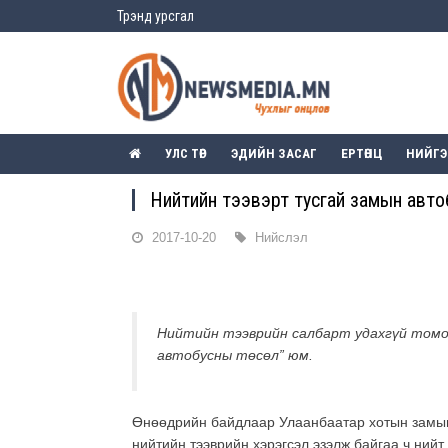
Трэнд урсгал
УЛС ТӨР
ЭДИЙН ЗАСАГ
ЕРТӨНЦ
НИЙГ
Нийтийн тээвэрт тусгай замын автоб
2017-10-20
Нийслэл
Нийтийн тээврийн салбарт удахгүй томоо
автобусны төсөл” юм.
Өнөөдрийн байдлаар Улаанбаатар хотын замын 
нийтийн тээврийн хэрэгсэл эзэлж байгаа ч нийт