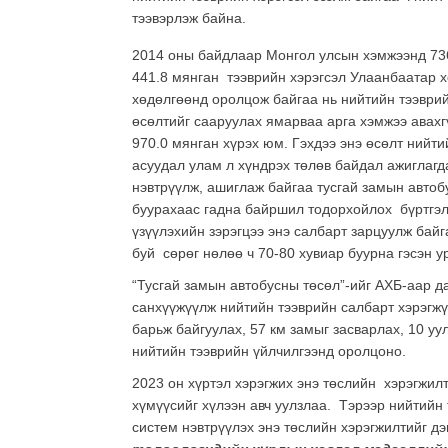
тээвэрлэж байна.
2014 оны байдлаар Монгол улсын хэмжээнд 736.
441.8 мянган тээврийн хэрэгсэл Улаанбаатар х
хөдөлгөөнд оролцож байгаа нь нийтийн тээврий
өсөлтийг сааруулах ямарваа арга хэмжээ авахг
970.0 мянган хүрэх юм. Гэхдээ энэ өсөлт нийт
асуудал улам л хүндрэх төлөв байдал ажиглагд
нэвтрүүлж, ашиглаж байгаа тусгай замын автобу
буурахаас гадна байршил тодорхойлох бүртгэл,
үзүүлэхийн зэрэгцээ энэ салбарт зарцуулж бай
буй сөрөг нөлөө ч 70-80 хувиар буурна гэсэн 
“Тусгай замын автобусны төсөл”-ийг АХБ-аар д
санхүүжүүлж нийтийн тээврийн салбарт хэрэгжү
барьж байгуулах, 57 км замыг засварлах, 10 уу
нийтийн тээврийн үйлчилгээнд оролцоно.
2023 он хүртэл хэрэгжих энэ төслийн хэрэгжи
хүмүүсийг хүлээн авч уулзлаа. Тэрээр нийтийн 
систем нэвтрүүлэх энэ төслийн хэрэгжилтийг 