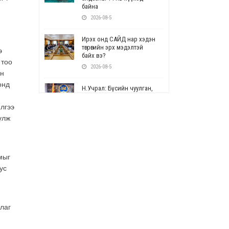
байна
2026-08-5
Ирэх онд САЙД нар хэдэн
төгрөгийн эрх мэдэлтэй
э
байх вэ?
 тоо
2026-08-5
йн
онд
Н.Учрал: Бүсийн чуулган,
форум, салбарын ойн
арга хэмжээг цуцална
лгээ
2026-08-5
үлж
СОР17: Цэцэрлэг,
сургуулийн бүртгэлд
өөрчлөлт орно
мыг
2026-08-5
ус
УЕПГ: Биеэ үнэлэхийг
зохион байгуулж, хүн
худалдаалсан хэргүүдийг
алаг
шүүхэд шилжүүлжээ
2026-08-5