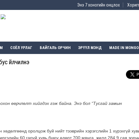
Энэ 7 хоногийн онцлох
Хоригг
ЭМ
СОЁЛ УРЛАГ
БАЙГАЛЬ ОРЧИН
ЭРҮҮЛ МЭНД
MADE IN MONGO
ус үйлчилнэ
хон өөрчлөлт хийгдэх гэж байна. Энэ бол “Тусгай замын
хөдөлгөөнд оролцож буй нийт тээврийн хэрэгслийн 1 хүрэхгүй хув
 иргэдийн 60 гаруй хувь буюу өдөрт 700 мянга, жилд 284,9 сая зорч