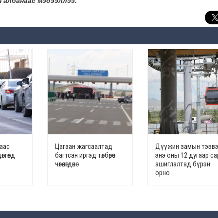
 албанаас мэдээллээ.
наас
Цагаан жагсаалтад
Дүүжин замын тээв
лгөөнд
багтсан иргэд төлбөрөөс
энэ оны 12 дугаар с
чөлөөлөгдөнө
ашиглалтад бүрэн
орно