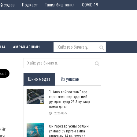
үй сэдэв
Подкаст
Танил биш танил
COVID-19
LIA
АМРАХ АГШИН
Шинэ мэдээ
Их уншсан
“Шинэ тойрог зам” төсөл
хэрэгжсэнээр хөдөлгөөний
дундаж хурд 23.3 хувиар
нэмэгдэнэ
2026-08-5
Он гарсаар усны ослын
ийг
улмаас 59 иргэн амиа
игч
алдсаны 14 нь хүүхэд