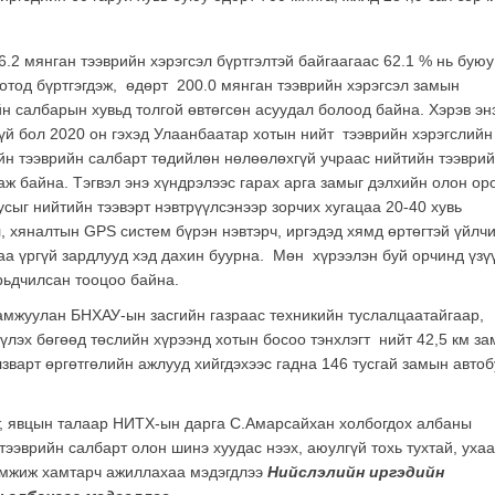
2 мянган тээврийн хэрэгсэл бүртгэлтэй байгаагаас 62.1 % нь буюу
отод бүртгэгдэж, өдөрт 200.0 мянган тээврийн хэрэгсэл замын
н салбарын хувьд толгой өвтөгсөн асуудал болоод байна. Хэрэв эн
үй бол 2020 он гэхэд Улаанбаатар хотын нийт тээврийн хэрэгслийн
ийн тээврийн салбарт төдийлөн нөлөөлөхгүй учраас нийтийн тээври
аж байна. Тэгвэл энэ хүндрэлээс гарах арга замыг дэлхийн олон ор
сыг нийтийн тээвэрт нэвтрүүлсэнээр зорчих хугацаа 20-40 хувь
 хяналтын GPS систем бүрэн нэвтэрч, иргэдэд хямд өртөгтэй үйлчи
гаа үргүй зардлууд хэд дахин буурна. Мөн хүрээлэн буй орчинд үзү
урьдчилсан тооцоо байна.
амжуулан БНХАУ-ын засгийн газраас техникийн туслалцаатайгаар,
үлэх бөгөөд төслийн хүрээнд хотын босоо тэнхлэгт нийт 42,5 км за
лзварт өргөтгөлийн ажлууд хийгдэхээс гадна 146 тусгай замын автоб
лт, явцын талаар НИТХ-ын дарга С.Амарсайхан холбогдох албаны
тээврийн салбарт олон шинэ хуудас нээх, аюулгүй тохь тухтай, уха
дэмжиж хамтарч ажиллахаа мэдэгдлээ
Нийслэлийн иргэдийн