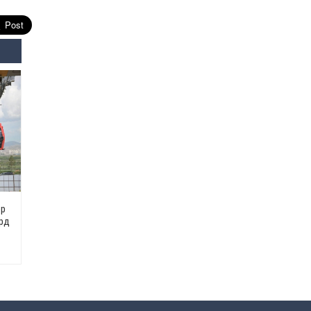
Өнөөдрийн онч үг
2026-08-5
Энэ сарын 15-наас эхлэн
замын хөдөлгөөнд өөрчлөлт
орно
2026-08-4
С.Бямбацогт: Иргэд,
бизнес эрхлэгчдэд
хүрсэн өгөөжөөрөө ажлаа үнэлж,
хэрэгжилтээ тайлагнадаг
байх ёстой
2026-08-4
эр
ард
Улсын онцгой комисс
өвөлжилтийн бэлтгэл,
бэлэн байдлыг хангах
чиглэлээр хуралдлаа
2026-07-30
Баян-Өлгийн дараагийн