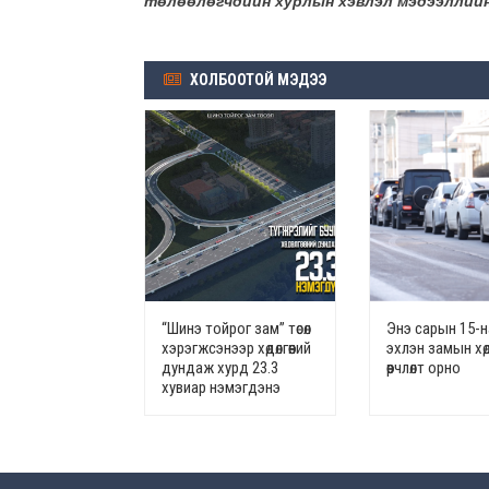
төлөөлөгчдийн хурлын хэвлэл мэдээллийн
ХОЛБООТОЙ МЭДЭЭ
“Шинэ тойрог зам” төсөл
Энэ сарын 15-
хэрэгжсэнээр хөдөлгөөний
эхлэн замын хөдө
дундаж хурд 23.3
өөрчлөлт орно
хувиар нэмэгдэнэ