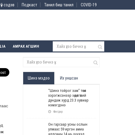
үй сэдэв
Подкаст
Танил биш танил
COVID-19
LIA
АМРАХ АГШИН
Шинэ мэдээ
Их уншсан
“Шинэ тойрог зам” төсөл
хэрэгжсэнээр хөдөлгөөний
дундаж хурд 23.3 хувиар
нэмэгдэнэ
гаас
Өчигдөр
Он гарсаар усны ослын
эд
улмаас 59 иргэн амиа
эж
алдсаны 14 нь хүүхэд