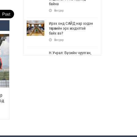
байна
Өчигдөр
Ирэх онд САЙД нар хэдэн
төгрөгийн эрх мэдэлтэй
байх вэ?
Өчигдөр
Н.Учрал: Бүсийн чуулган,
форум, салбарын ойн
арга хэмжээг цуцална
Өчигдөр
СОР17: Цэцэрлэг,
сургуулийн бүртгэлд
өөрчлөлт орно
эр
Өчигдөр
ард
УЕПГ: Биеэ үнэлэхийг
зохион байгуулж, хүн
худалдаалсан хэргүүдийг
шүүхэд шилжүүлжээ
Өчигдөр