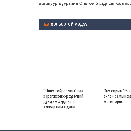
Багануур дүүргийн Онцгой байдлын хэлтсэ
ХОЛБООТОЙ МЭДЭЭ
“Шинэ тойрог зам” төсөл
Энэ сарын 15-
хэрэгжсэнээр хөдөлгөөний
эхлэн замын хөдө
дундаж хурд 23.3
өөрчлөлт орно
хувиар нэмэгдэнэ