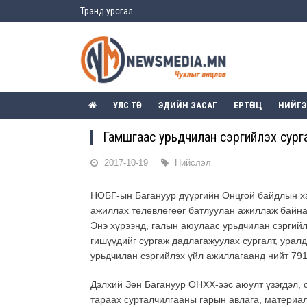
Трэнд урсгал
УЛС ТӨР
ЭДИЙН ЗАСАГ
ЕРТӨНЦ
НИЙГ
Гамшгаас урьдчилан сэргийлэх сург
2017-10-19
Нийслэл
НОБГ-ын Багануур дүүргийн Онцгой байдлын хэ
ажиллах төлөвлөгөөг батлуулан ажиллаж байна
Энэ хүрээнд, галын аюулаас урьдчилан сэргийлэ
гишүүдийг сургаж дадлагажуулах сургалт, урал
урьдчилан сэргийлэх үйл ажиллагаанд нийт 791
Дэлхий Зөн Багануур ОНХХ-ээс аюулт үзэгдэл, 
тараах сурталчилгааны гарын авлага, материал