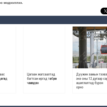
эс мэдээллээ.
наас
Цагаан жагсаалтад
Дүүжин замын тээв
лгөөнд
багтсан иргэд төлбөрөөс
энэ оны 12 дугаар с
чөлөөлөгдөнө
ашиглалтад бүрэн
орно