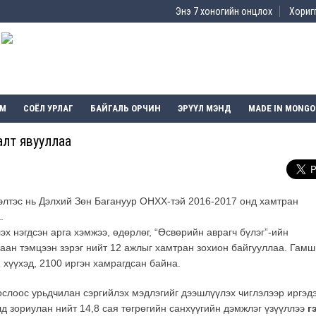
Энэ 7 хоногийн онцлох
Хоригг
ЭМ
СОЁЛ УРЛАГ
БАЙГАЛЬ ОРЧИН
ЭРҮҮЛ МЭНД
MADE IN MONGO
алт явууллаа
лтэс нь Дэлхий Зөн Багануур ОНХХ-тэй 2016-2017 онд хамтран
.
х нэгдсэн арга хэмжээ, өдөрлөг, “Өсвөрийн аврагч бүлэг”-ийн
даан тэмцээн зэрэг нийт 12 ажлыг хамтран зохион байгууллаа. Гамш
 хүүхэд, 2100 иргэн хамрагдсан байна.
ослоос урьдчилан сэргийлэх мэдлэгийг дээшлүүлэх чиглэлээр иргэд
д зориулан нийт 14,8 сая төгрөгийн санхүүгийн дэмжлэг үзүүллээ
г