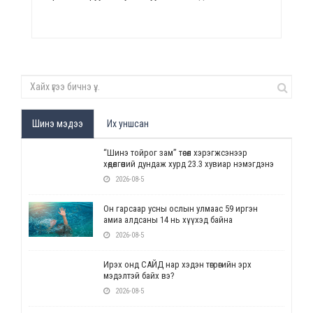
Шинэ мэдээ
Их уншсан
“Шинэ тойрог зам” төсөл хэрэгжсэнээр
хөдөлгөөний дундаж хурд 23.3 хувиар нэмэгдэнэ
2026-08-5
Он гарсаар усны ослын улмаас 59 иргэн
амиа алдсаны 14 нь хүүхэд байна
2026-08-5
Ирэх онд САЙД нар хэдэн төгрөгийн эрх
мэдэлтэй байх вэ?
2026-08-5