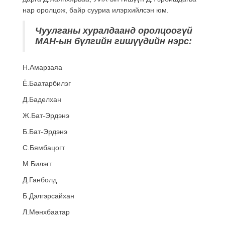
нар оролцож, байр сууриа илэрхийлсэн юм.
Чуулганы хуралдаанд оролцоогүй
МАН-ын бүлгийн гишүүдийн нэрс:
Н.Амарзаяа
Ё.Баатарбилэг
Д.Баделхан
Ж.Бат-Эрдэнэ
Б.Бат-Эрдэнэ
С.Бямбацогт
М.Билэгт
Д.Ганболд
Б.Дэлгэрсайхан
Л.Мөнхбаатар