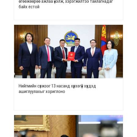
өгөөжөөрөө ажлаа үнэлж, хэрэгжилтээ тайлагнадаг
байх ёстой
Нийгмийн сүлжээг 13 насанд хүрээгүй хүүхдэд
ашиглуулахыг хориглоно