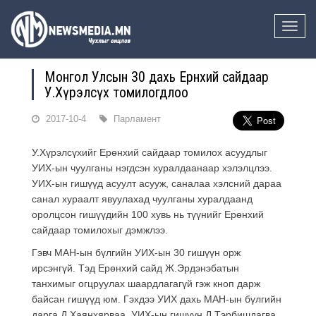
Toggle
naviga
Монгол Улсын 30 дахь Ерөнхий сайдаар
У.Хүрэлсүх томилогдлоо
2017-10-4
Парламент
У.Хүрэлсүхийг Ерөнхий сайдаар томилох асуудлыг
УИХ-ын чуулганы нэгдсэн хуралдаанаар хэлэлцлээ.
УИХ-ын гишүүд асуулт асууж, саналаа хэлсний дараа
санал хураалт явуулахад чуулганы хуралдаанд
оролцсон гишүүдийн 100 хувь нь түүнийг Ерөнхий
сайдаар томилохыг дэмжлээ.
Гэвч МАН-ын бүлгийн УИХ-ын 30 гишүүн орж
ирсэнгүй. Тэд Ерөнхий сайд Ж.Эрдэнэбатын
танхимыг огцруулах шаардлагагүй гэж кноп дарж
байсан гишүүд юм. Гэхдээ УИХ дахь МАН-ын бүлгийн
дарга Д.Хаянхярваа, УИХ-ын гишүүн Д.Тэрбишдагва