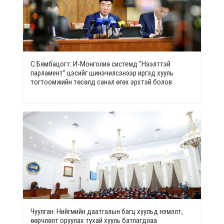
С.Бямбацогт: И-Монголиа системд “Нээлттэй
парламент” цэсийг шинэчилсэнээр иргэд хууль
тогтоомжийн төсөлд санал өгөх эрхтэй болов
Чуулган: Нийгмийн даатгалын багц хуульд нэмэлт,
өөрчлөлт оруулах тухай хууль батлагдлаа