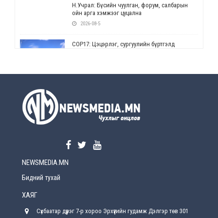
Н.Учрал: Бүсийн чуулган, форум, салбарын
ойн арга хэмжээг цуцална
2026-08-5
СОР17: Цэцэрлэг, сургуулийн бүртгэлд
өөрчлөлт орно
2026-08-5
УЕПГ: Биеэ үнэлэхийг зохион байгуулж, хүн
худалдаалсан хэргүүдийг шүүхэд
шилжүүлжээ
2026-08-5
Өнөөдрийн онч үг
2026-08-5
NEWSMEDIA.MN
Энэ сарын 15-наас эхлэн замын хөдөлгөөнд
өөрчлөлт орно
Бидний тухай
2026-08-4
ХАЯГ
С.Бямбацогт: Иргэд, бизнес эрхлэгчдэд
Сүхбаатар дүүрэг 7-р хороо Эрхүүгийн гудамж Дэлгэр төв 301
хүрсэн өгөөжөөрөө ажлаа үнэлж, хэрэгжилтээ