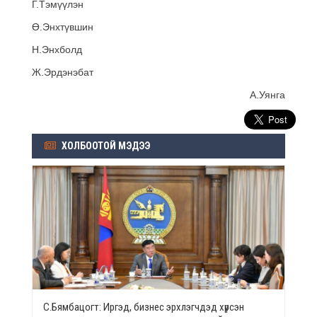
Г.Тэмүүлэн
Ө.Энхтүвшин
Н.Энхболд
Ж.Эрдэнэбат
А.Уянга
ХОЛБООТОЙ МЭДЭЭ
С.Бямбацогт: Иргэд, бизнес эрхлэгчдэд хүрсэн