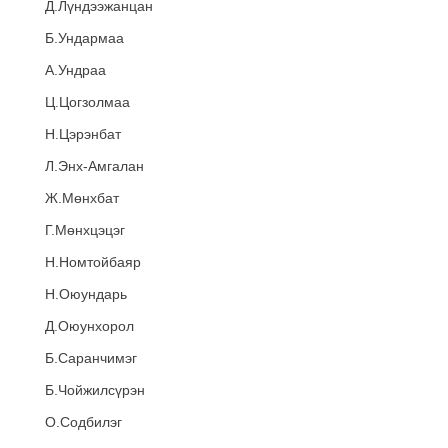
Д.Лүндээжанцан
Б.Ундармаа
А.Ундраа
Ц.Цогзолмаа
Н.Цэрэнбат
Л.Энх-Амгалан
Ж.Мөнхбат
Г.Мөнхцэцэг
Н.Номтойбаяр
Н.Оюундарь
Д.Оюунхорол
Б.Саранчимэг
Б.Чойжилсүрэн
О.Содбилэг