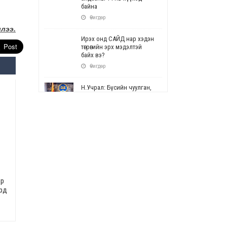
байна
Өчигдөр
лээ.
Ирэх онд САЙД нар хэдэн
төгрөгийн эрх мэдэлтэй
байх вэ?
Өчигдөр
Н.Учрал: Бүсийн чуулган,
форум, салбарын ойн
арга хэмжээг цуцална
Өчигдөр
СОР17: Цэцэрлэг,
сургуулийн бүртгэлд
өөрчлөлт орно
Өчигдөр
эр
УЕПГ: Биеэ үнэлэхийг
ард
зохион байгуулж, хүн
худалдаалсан хэргүүдийг
шүүхэд шилжүүлжээ
Өчигдөр