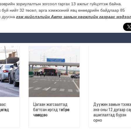
тээврийн зориулалтын зогсоол гаргах 13 ажлыг гүйцэтгэж байна.
 буй нийт 32 төсөл, арга хэмжээний явц өнөөдрийн байдлаар 85
н дуусна
гэж нийслэлийн Авто замын хөгжлийн газраас мэдээл
наас
Цагаан жагсаалтад
Дүүжин замын тээв
лгөөнд
багтсан иргэд төлбөрөөс
энэ оны 12 дугаар с
чөлөөлөгдөнө
ашиглалтад бүрэн
орно