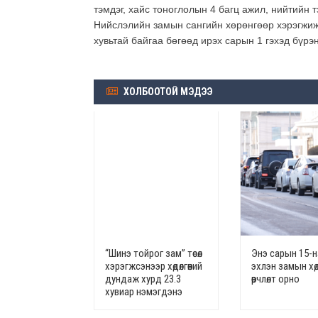
тэмдэг, хайс тоноглолын 4 багц ажил, нийтийн 
Нийслэлийн замын сангийн хөрөнгөөр хэрэгжиж
хувьтай байгаа бөгөөд ирэх сарын 1 гэхэд бүрэ
ХОЛБООТОЙ МЭДЭЭ
“Шинэ тойрог зам” төсөл
Энэ сарын 15-
хэрэгжсэнээр хөдөлгөөний
эхлэн замын хөдө
дундаж хурд 23.3
өөрчлөлт орно
хувиар нэмэгдэнэ