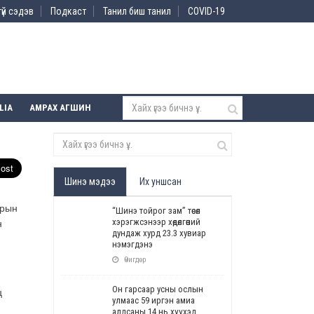
үй сэдэв
Подкаст
Танил биш танил
COVID-19
LIA
АМРАХ АГШИН
Шинэ мэдээ
Их уншсан
арын
“Шинэ тойрог зам” төсөл
хэрэгжсэнээр хөдөлгөөний
н
дундаж хурд 23.3 хувиар
нэмэгдэнэ
Өчигдөр
Он гарсаар усны ослын
ц
улмаас 59 иргэн амиа
алдсаны 14 нь хүүхэд