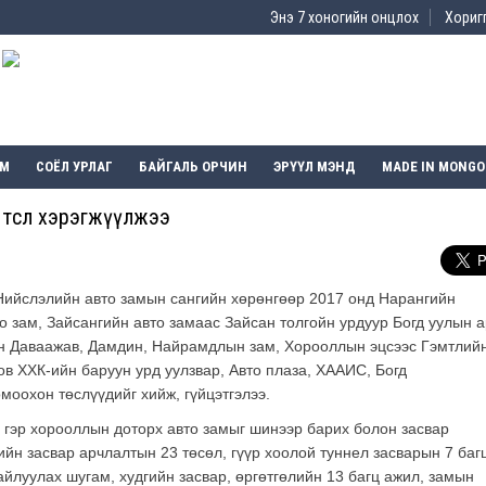
Энэ 7 хоногийн онцлох
Хоригг
ЭМ
СОЁЛ УРЛАГ
БАЙГАЛЬ ОРЧИН
ЭРҮҮЛ МЭНД
MADE IN MONGO
2 төсөл хэрэгжүүлжээ
Нийслэлийн авто замын сангийн хөрөнгөөр 2017 онд Нарангийн
о зам, Зайсангийн авто замаас Зайсан толгойн урдуур Богд уулын 
ийн Даваажав, Дамдин, Найрамдлын зам, Хорооллын эцсээс Гэмтлий
оов ХХК-ийн баруун урд уулзвар, Авто плаза, ХААИС, Богд
оохон төслүүдийг хийж, гүйцэтгэлээ.
 гэр хорооллын доторх авто замыг шинээр барих болон засвар
йн засвар арчлалтын 23 төсөл, гүүр хоолой туннел засварын 7 баг
зайлуулах шугам, худгийн засвар, өргөтгөлийн 13 багц ажил, замын