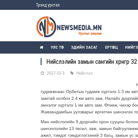
Трэнд урсгал
УЛС ТӨР
ЭДИЙН ЗАСАГ
ЕРТӨНЦ
НИЙГ
Нийслэлийн замын сангийн хөрөнгөөр 3
2017-10-3
Нийслэл
гудамжнаас Орбитын гудамж хүртэлх 1.3 км авт
замтай холбох 2.4 км авто зам, Налайх дүүрг
эмнэлэг хүртэлх 1 км авто зам, Өгөөж, чихэр б
Жавзандамбын уулзварыг өргөтгөн шинэчлэх том
Мөн нийслэлийн 9 дүүргийн орон сууцны болон
шинэчлэлийн 13 төсөл, зам, замын байгууламжи
ажил, тэмдэг тэмдэглэгээний 3 багц, замын ус 