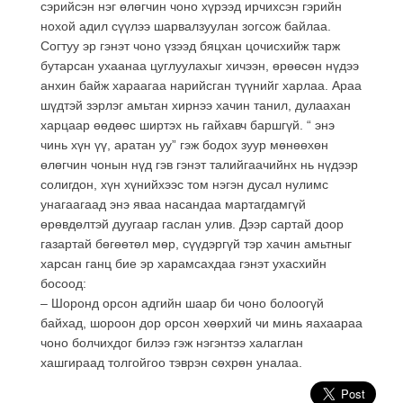
сэрийсэн нэг өлөгчин чоно хүрээд ирчихсэн гэрийн
нохой адил сүүлээ шарвалзуулан зогсож байлаа.
Согтуу эр гэнэт чоно үзээд бяцхан цочисхийж тарж
бутарсан ухаанаа цуглуулахыг хичээн, өрөөсөн нүдээ
анхин байж хараагаа нарийсган түүнийг харлаа. Араа
шүдтэй зэрлэг амьтан хирнээ хачин танил, дулаахан
харцаар өөдөөс ширтэх нь гайхавч баршгүй. “ энэ
чинь хүн үү, аратан уу” гэж бодох зуур мөнөөхөн
өлөгчин чонын нүд гэв гэнэт талийгаачийнх нь нүдээр
солигдон, хүн хүнийхээс том нэгэн дусал нулимс
унагаагаад энэ яваа насандаа мартагдамгүй
өрөвдөлтэй дуугаар гаслан улив. Дээр сартай доор
газартай бөгөөтөл мөр, сүүдэргүй тэр хачин амьтныг
харсан ганц бие эр харамсахдаа гэнэт ухасхийн
босоод:
– Шоронд орсон адгийн шаар би чоно болоогүй
байхад, шороон дор орсон хөөрхий чи минь яахаараа
чоно болчихдог билээ гэж нэгэнтээ халаглан
хашгираад толгойгоо тэврэн сөхрөн уналаа.