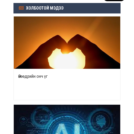
ХОЛБООТОЙ МЭДЭЭ
Өнөөдрийн онч үг