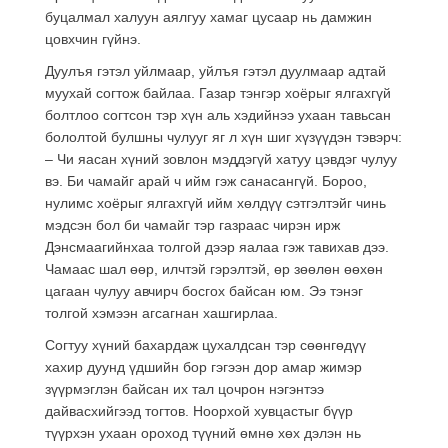
буцалмал халуун аялгуу хамаг цусаар нь дамжин
цовхчин гүйнэ.
Дуулъя гэтэл уйлмаар, уйлъя гэтэл дуулмаар адтай
муухай согтож байлаа. Газар тэнгэр хоёрыг ялгахгүй
болтлоо согтсон тэр хүн аль хэдийнээ ухаан тавьсан
бололтой булшны чулууг яг л хүн шиг хүзүүдэн тэвэрч:
– Чи яасан хүний зовлон мэддэгүй хатуу цэвдэг чулуу
вэ. Би чамайг арай ч ийм гэж санасангүй. Бороо,
нулимс хоёрыг ялгахгүй ийм хөлдүү сэтгэлтэйг чинь
мэдсэн бол би чамайг тэр газраас чирэн ирж
Дэнсмаагийнхаа толгой дээр яалаа гэж тавихав дээ.
Чамаас шал өөр, илчтэй гэрэлтэй, өр зөөлөн өөхөн
цагаан чулуу авчирч босгох байсан юм. Ээ тэнэг
толгой хэмээн агсагнан хашгирлаа.
Согтуу хүний бахардаж цухалдсан тэр сөөнгөдүү
хахир дуунд үдшийн бор гэгээн дор амар жимэр
зүүрмэглэн байсан их тал цочрон нэгэнтээ
дайвасхийгээд тогтов. Ноорхой хувцастыг бүүр
түүрхэн ухаан ороход түүний өмнө хөх дэлэн нь