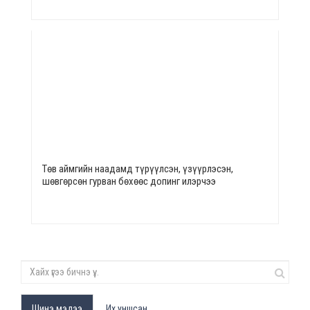
Төв аймгийн наадамд түрүүлсэн, үзүүрлэсэн,
шөвгөрсөн гурван бөхөөс допинг илэрчээ
Шинэ мэдээ
Их уншсан