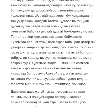
тэнхээгээрээ шаагаад өвдсөндөө ч юм уу, эсхүл өдий
болтол үхэж далд оролгүй орчлнонгийн шороо
хөдөлгөж яваа үйл, лайндаа хорсч бухимдсандаа ч
тэр үү цэлхэрч хавдсан галгүй нүднээс нь ганцхан
дусал нулимс гарч ирээд зовхинд нь тээглэн
гялтганан байснаа дуртай дургүй бөмбөрөн уналаа.
Толгойгоо хар тэнхээгээрээ шааж баймаажин
нулимсаа сая нэг үзэж, бага зэрэг тайвшран дотор нь
уужирсан хөөрхий эр ойр хавьд хүн амьтан байх вий
гэсэн шиг эл хуль аглаг хээр талыг нэгэнтээ болгоон
тойруулан хараад шувуу ч эс үзэгдсэнд санаа амран
сөхрөн сууж, Үүргэвчээ задлан нэгэн шил самгоон
хэмээх нэрмэл архи гарган бөглөөг нв аваад
хамартаа болгоомжтойхон ойртуулж гүн амьсгал
татсанаа түүний мансуурам сайхан үнэрт нүд нь
гэрэлтэн магнайн үрчлээ нь тэнийгээд явчихлаа.
Даруулга, давс ч үгүй тэр хүн сурсан зангаараа
лонхны амыг ханцуйгаараа ёс төдий хальтхан
арчмаар болоод бяцхан зүрхшээсэн янзтай дээш