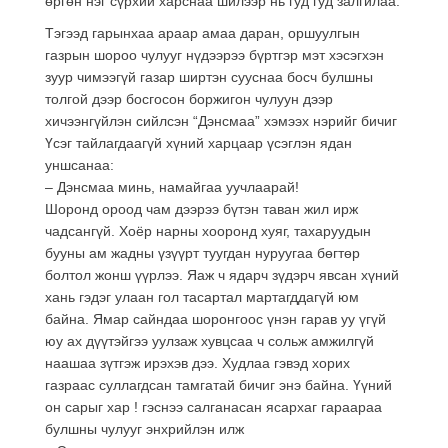
өргөн нэг сүрхий харснаа шилээр нь гуд гуд залгилаа.
Тэгээд гарынхаа араар амаа даран, оршуулгын
газрын шороо чулууг нүдээрээ бүртгэр мэт хэсэгхэн
зуур чимээгүй газар ширтэн сууснаа босч булшны
толгой дээр босгосон боржигон чулуун дээр
хичээнгүйлэн сийлсэн “Дэнсмаа” хэмээх нэрийг бичиг
Үсэг тайлагдаагүй хүний харцаар үсэглэн ядан
уншсанаа:
– Дэнсмаа минь, намайгаа уучлаарай!
Шоронд ороод чам дээрээ бүтэн таван жил ирж
чадсангүй. Хоёр нарны хооронд хуяг, тахаруудын
бууны ам жадны үзүүрт туугдан нуруугаа бөгтөр
болтол жонш үүрлээ. Яаж ч ядарч зүдэрч явсан хүний
хань гэдэг улаан гол тасартал мартагддагүй юм
байна. Ямар сайндаа шоронгоос үнэн гарав уу үгүй
юу ах дүүтэйгээ уулзаж хувцсаа ч сольж амжилгүй
наашаа зүтгэж ирэхэв дээ. Худлаа гэвэд хорих
газраас суллагдсан тамгатай бичиг энэ байна. Үүний
он сарыг хар ! гэснээ салганасан ясархаг гараараа
булшны чулууг энхрийлэн илж