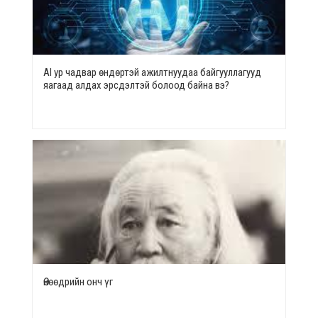
AI ур чадвар өндөртэй ажилтнуудаа байгууллагууд
яагаад алдах эрсдэлтэй болоод байна вэ?
Өнөөдрийн онч үг