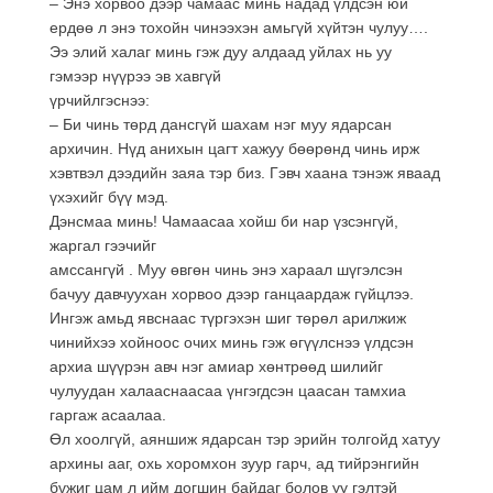
– Энэ хорвоо дээр чамаас минь надад үлдсэн юи
ердөө л энэ тохойн чинээхэн амьгүй хүйтэн чулуу….
Ээ элий халаг минь гэж дуу алдаад уйлах нь уу
гэмээр нүүрээ эв хавгүй
үрчийлгэснээ:
– Би чинь төрд дансгүй шахам нэг муу ядарсан
архичин. Нүд анихын цагт хажуу бөөрөнд чинь ирж
хэвтвэл дээдийн заяа тэр биз. Гэвч хаана тэнэж яваад
үхэхийг бүү мэд.
Дэнсмаа минь! Чамаасаа хойш би нар үзсэнгүй,
жаргал гээчийг
амссангүй . Муу өвгөн чинь энэ хараал шүгэлсэн
бачуу давчуухан хорвоо дээр ганцаардаж гүйцлээ.
Ингэж амьд явснаас түргэхэн шиг төрөл арилжиж
чинийхээ хойноос очих минь гэж өгүүлснээ үлдсэн
архиа шүүрэн авч нэг амиар хөнтрөөд шилийг
чулуудан халааснаасаа үнгэгдсэн цаасан тамхиа
гаргаж асаалаа.
Өл хоолгүй, аяншиж ядарсан тэр эрийн толгойд хатуу
архины ааг, охь хоромхон зуур гарч, ад тийрэнгийн
бүжиг цам л ийм догшин байдаг болов уу гэлтэй