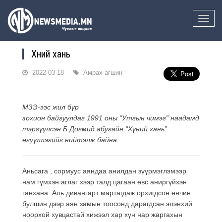
Toggle
naviga
Хүний хань
2022-03-18
Амрах агшин
МЗЭ-ээс жил бүр
зохион байгуулдаг 1991 оны “Утгын чимэг” наадамд
тэргүүлсэн Б.Догмид абугайн “Хүний хань”
өгүүллэгийг нийтэлж байна.
Аньсага , сормуус аяндаа анилдан зүүрмэглэмээр
нам гүмхэн аглаг хээр талд цагаан өвс аниргүйхэн
ганхана. Аль дивангарт мартагдаж орхигдсон өнчин
булшин дээр аян замын тоосонд дарагдсан элэнхий
ноорхой хувцастай хижээл хар хүн нар жаргахын