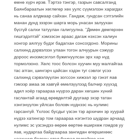
өмнө хүрч ирэв. Тэртээ тэнгэр, газрын савсалганд
Баянбараатын хөглөгөр хөх уулс сүүмэлзэн харагдах
нь санаа алдмаар сайхан. Гандаж, гундсан сэтгэлийн
манан дунд зээрэн шарга морь унасан залуухан
бүсгүй салхи татуулан галигуулна. “Дөмөн дөмгөрхөн
гишгэдэлтэй” хэмээсэн араас дагаж нэхсэн халиун
хонгор аялгуу бүдэг бадагхан сонсогдоно. Морины
салхинд дэрвэлзэх улаан тогон алчуурын сэжүүр
дороос инээмсэглэл бужигнуулсан эрх хар нүд
тормолзоно. Хөлс тоос болсон хуучин муу малгайгаа
тас атган, шингэрч цайсан хэдэн туг сэвлэг үсээ
салхинд сэрвэлзүүлэн зогссон хижээл эр гэнэт яав
гэмээр амаа эв хавгүй өмөлзүүлээд балчир хүүхэд
адил хоёр гараараа нүүрээ даран хөгшин хүний
гаслантай агаад өрөвдөлтэй дуугаар эхэр татан
хэнгэнүүлэн уйлсан боловч нүднээс нь нулимс
гарсангүй. Үхлээс бусдыг үзсэн тэр архичин эр хуурай
нүдээ хатингар том гараараа нэгэнтээ шудран арчаад
нулимс эс үзсэндээ өөрөө өөртөө өширхөж гомдов уу
яав, нударгаа байдгаараа зангидан өгөршихөөс
наахнуур болсон өтөл буурал толгойгоо хар