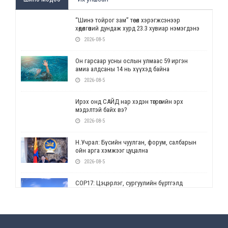
“Шинэ тойрог зам” төсөл хэрэгжсэнээр
хөдөлгөөний дундаж хурд 23.3 хувиар нэмэгдэнэ
2026-08-5
Он гарсаар усны ослын улмаас 59 иргэн
амиа алдсаны 14 нь хүүхэд байна
2026-08-5
Ирэх онд САЙД нар хэдэн төгрөгийн эрх
мэдэлтэй байх вэ?
2026-08-5
Н.Учрал: Бүсийн чуулган, форум, салбарын
ойн арга хэмжээг цуцална
2026-08-5
СОР17: Цэцэрлэг, сургуулийн бүртгэлд
өөрчлөлт орно
2026-08-5
УЕПГ: Биеэ үнэлэхийг зохион байгуулж, хүн