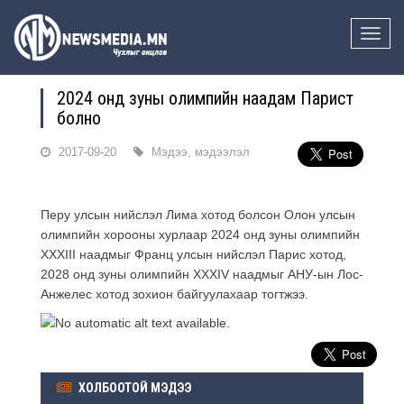
Toggle
naviga
2024 онд зуны олимпийн наадам Парист
болно
2017-09-20
Мэдээ, мэдээлэл
Перу улсын нийслэл Лима хотод болсон Олон улсын
олимпийн хорооны хурлаар 2024 онд зуны олимпийн
XXXIII наадмыг Франц улсын нийслэл Парис хотод,
2028 онд зуны олимпийн XXXIV наадмыг АНУ-ын Лос-
Анжелес хотод зохион байгуулахаар тогтжээ.
ХОЛБООТОЙ МЭДЭЭ