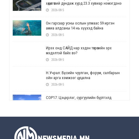
хөдөлгөөний дундаж хурд 23.3 хувиар нэмэгдэнэ
2026-08-5
Он гарсаар усны ослын улмаас 59 иргэн
амиа алдсаны 14 нь хүүхэд байна
2026-08-5
Ирэх онд САЙД нар хэдэн төгрөгийн эрх
мэдэлтэй байх вэ?
2026-08-5
Н.Учрал: Бүсийн чуулган, форум, салбарын
ойн арга хэмжээг цуцална
2026-08-5
СОР17: Цэцэрлэг, сургуулийн бүртгэлд
өөрчлөлт орно
2026-08-5
УЕПГ: Биеэ үнэлэхийг зохион байгуулж, хүн
худалдаалсан хэргүүдийг шүүхэд
шилжүүлжээ