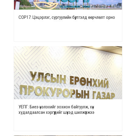
СОР17: Цэцэрлэг, сургуулийн бүртгэлд өөрчлөлт орно
УЕПГ: Биеэ үнэлэхийг зохион байгуулж, хүн
худалдаалсан хэргүүдийг шүүхэд шилжүүлжээ