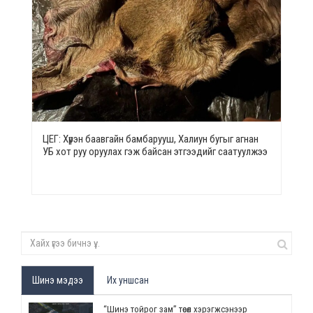
ЦЕГ: Хүрэн баавгайн бамбарууш, Халиун бугыг агнан
УБ хот руу оруулах гэж байсан этгээдийг саатуулжээ
Шинэ мэдээ
Их уншсан
“Шинэ тойрог зам” төсөл хэрэгжсэнээр