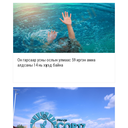
Он гарсаар усны ослын улмаас 59 иргэн амиа
алдсаны 14 нь хүүхэд байна