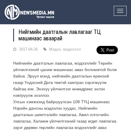
Toggle
naviga
Нийгмийн даатгалын лавлагааг ТҮЦ
машинаас аваарай
2017-04-26
Мэдээ, мэдээлэл
Нийгмийн даатгалын лавлагаа, мэдээллийг Төрийн
үйлчилгээний цахим машинаас авах боломжтой болж
байна. Эрүүл мэнд, нийгмийн даатгалын ерөнхий
газар Үндэсний Дата төвтэй хамтран хэрэгжүүлж
байгаа юм. Энэхүү үйлчилгээг өнөөдрөөс эхлэн
нэвтрүүлж эхэллээ.
Улсын хэмжээнд байршуулсан 108 ТҮЦ машинаас
Нэрийн дансны мэдээлэх хуудас, Нийгмийн
даатгалын шимтгэлийн лавлагаа, Ажил олгогчийн
лавлагаа, Халамж үйлчилгээний газар өгдөг лавлагаа
зэрэг дөрвөн төрлийн лавлагаа мэдээллийг авах