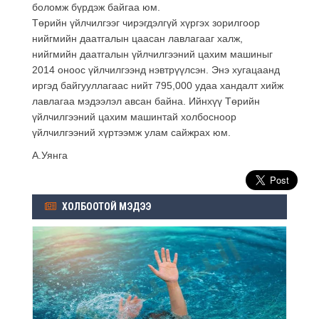
боломж бүрдэж байгаа юм.
Төрийн үйлчилгээг чирэгдэлгүй хүргэх зорилгоор
нийгмийн даатгалын цаасан лавлагааг халж,
нийгмийн даатгалын үйлчилгээний цахим машиныг
2014 оноос үйлчилгээнд нэвтрүүлсэн. Энэ хугацаанд
иргэд байгууллагаас нийт 795,000 удаа хандалт хийж
лавлагаа мэдээлэл авсан байна. Ийнхүү Төрийн
үйлчилгээний цахим машинтай холбосноор
үйлчилгээний хүртээмж улам сайжрах юм.
А.Уянга
ХОЛБООТОЙ МЭДЭЭ