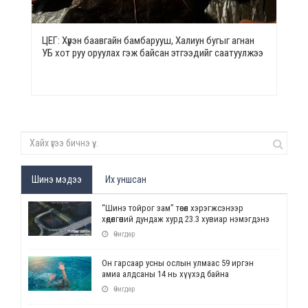
ЦЕГ: Хүрэн баавгайн бамбарууш, Халиун бугыг агнан
УБ хот руу оруулах гэж байсан этгээдийг саатуулжээ
Шинэ мэдээ
Их уншсан
“Шинэ тойрог зам” төсөл хэрэгжсэнээр
хөдөлгөөний дундаж хурд 23.3 хувиар нэмэгдэнэ
Өчигдөр
Он гарсаар усны ослын улмаас 59 иргэн
амиа алдсаны 14 нь хүүхэд байна
Өчигдөр