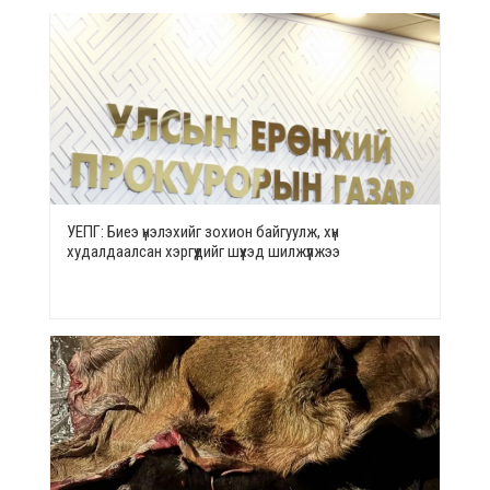
УЕПГ: Биеэ үнэлэхийг зохион байгуулж, хүн
худалдаалсан хэргүүдийг шүүхэд шилжүүлжээ