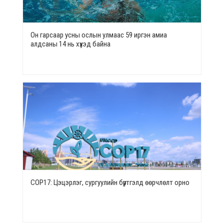
Он гарсаар усны ослын улмаас 59 иргэн амиа
алдсаны 14 нь хүүхэд байна
СОР17: Цэцэрлэг, сургуулийн бүртгэлд өөрчлөлт орно