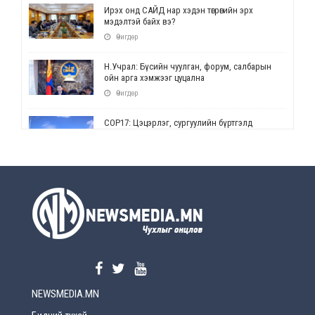
Ирэх онд САЙД нар хэдэн төгрөгийн эрх
мэдэлтэй байх вэ?
Өчигдөр
Н.Учрал: Бүсийн чуулган, форум, салбарын
ойн арга хэмжээг цуцална
Өчигдөр
СОР17: Цэцэрлэг, сургуулийн бүртгэлд
өөрчлөлт орно
Өчигдөр
УЕПГ: Биеэ үнэлэхийг зохион байгуулж, хүн
худалдаалсан хэргүүдийг шүүхэд
шилжүүлжээ
Өчигдөр
Өнөөдрийн онч үг
Өчигдөр
NEWSMEDIA.MN
Энэ сарын 15-наас эхлэн замын хөдөлгөөнд
өөрчлөлт орно