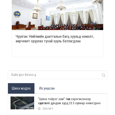
Чуулган: Нийгмийн даатгалын багц хуульд нэмэлт,
өөрчлөлт оруулах тухай хууль батлагдлаа
Шинэ мэдээ
Их уншсан
“Шинэ тойрог зам” төсөл хэрэгжсэнээр
хөдөлгөөний дундаж хурд 23.3 хувиар нэмэгдэнэ
2026-08-5