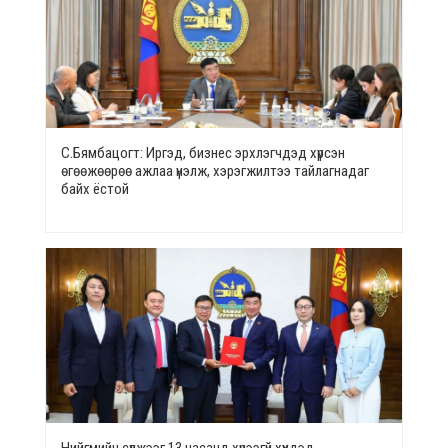
С.Бямбацогт: Иргэд, бизнес эрхлэгчдэд хүрсэн
өгөөжөөрөө ажлаа үнэлж, хэрэгжилтээ тайлагнадаг
байх ёстой
Нийгмийн сүлжээг 13 насанд хүрээгүй хүүхдэд