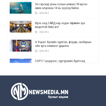
Он гарсаар усны ослын улмаас 59 иргэн
амиа алдсаны 14 нь хүүхэд байна
2026-08-5
Ирэх онд САЙД нар хэдэн төгрөгийн эрх
мэдэлтэй байх вэ?
2026-08-5
Н.Учрал: Бүсийн чуулган, форум, салбарын
ойн арга хэмжээг цуцална
2026-08-5
СОР17: Цэцэрлэг, сургуулийн бүртгэлд
өөрчлөлт орно
2026-08-5
УЕПГ: Биеэ үнэлэхийг зохион байгуулж, хүн
худалдаалсан хэргүүдийг шүүхэд
шилжүүлжээ
2026-08-5
Өнөөдрийн онч үг