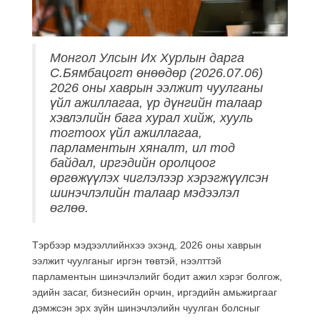
Монгол Улсын Их Хурлын дарга
С.Бямбацогт өнөөдөр (2026.07.06)
2026 оны хаврын ээлжит чуулганы
үйл ажиллагаа, үр дүнгийн талаар
хэвлэлийн бага хурал хийж, хууль
тогтоох үйл ажиллагаа,
парламентын хяналт, ил тод
байдал, иргэдийн оролцоог
өргөжүүлэх чиглэлээр хэрэгжүүлсэн
шинэчлэлийн талаар мэдээлэл
өглөө.
Тэрбээр мэдээллийнхээ эхэнд, 2026 оны хаврын
ээлжит чуулганыг иргэн төвтэй, нээлттэй
парламентын шинэчлэлийг бодит ажил хэрэг болгож,
эдийн засаг, бизнесийн орчин, иргэдийн амьжиргааг
дэмжсэн эрх зүйн шинэчлэлийн чуулган болсныг