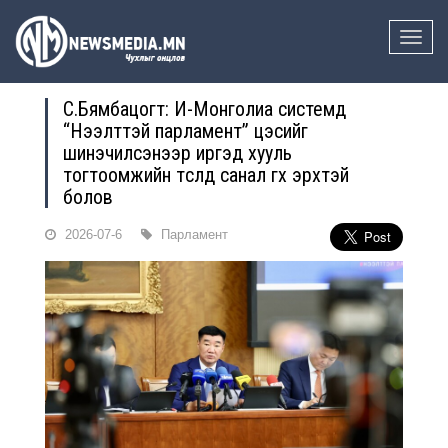
Toggle
naviga
С.Бямбацогт: И-Монголиа системд
“Нээлттэй парламент” цэсийг
шинэчилсэнээр иргэд хууль
тогтоомжийн төсөлд санал өгөх эрхтэй
болов
2026-07-6
Парламент