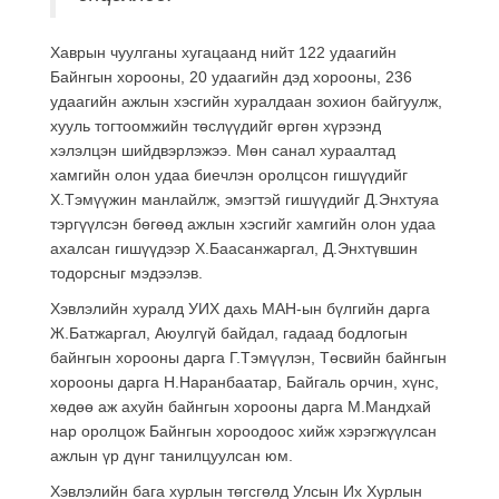
Хаврын чуулганы хугацаанд нийт 122 удаагийн
Байнгын хорооны, 20 удаагийн дэд хорооны, 236
удаагийн ажлын хэсгийн хуралдаан зохион байгуулж,
хууль тогтоомжийн төслүүдийг өргөн хүрээнд
хэлэлцэн шийдвэрлэжээ. Мөн санал хураалтад
хамгийн олон удаа биечлэн оролцсон гишүүдийг
Х.Тэмүүжин манлайлж, эмэгтэй гишүүдийг Д.Энхтуяа
тэргүүлсэн бөгөөд ажлын хэсгийг хамгийн олон удаа
ахалсан гишүүдээр Х.Баасанжаргал, Д.Энхтүвшин
тодорсныг мэдээлэв.
Хэвлэлийн хуралд УИХ дахь МАН-ын бүлгийн дарга
Ж.Батжаргал, Аюулгүй байдал, гадаад бодлогын
байнгын хорооны дарга Г.Тэмүүлэн, Төсвийн байнгын
хорооны дарга Н.Наранбаатар, Байгаль орчин, хүнс,
хөдөө аж ахуйн байнгын хорооны дарга М.Мандхай
нар оролцож Байнгын хороодоос хийж хэрэгжүүлсан
ажлын үр дүнг танилцуулсан юм.
Хэвлэлийн бага хурлын төгсгөлд Улсын Их Хурлын