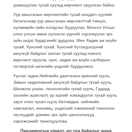
урамшуулах тухай хуульд өөрчлөлт оруулсан байна.
Уур амьсгалын өөрчлөлтийн тухай анхдагч хуулийг
баталснаар уур амьсгалын өөрчлөлттэй тэмцэх,
хүлэмжийн хийн ялгарлыг бууруулах, Монгол Улсын
олон улсын өмнө хүлээсэн үүргийг хэрэгжүүлэх эрх
зүйн үндэс бүрдсэнийг дурдлаа. Мөн Хөдөө аж ахуйн
тухай, Хүнсний тухай, Хүнсний бүтээгдэхүүний
аюулгүй байдлыг хангах тухай хуульд нэмэлт,
өөрчлөлт оруулж, хүнс, хөдөө аж ахуйн салбарын
тогтвортой хөгжлийн үндсийг бүрдүүлжээ.
Үүнээс гадна Нийгмийн даатгалын ерөнхий хууль,
Замын хөдөлгөөний аюулгүй байдлын тухай хууль,
Шинжлэх ухаан, технологийн тухай хууль, Гадаад
зээлийн ашиглалт, үр ашгийг нэмэгдүүлэх тухай хууль
зэрэг олон чухал хууль батлагдаж, нийгмийн
хамгаалал, инновац, үндэсний хэмжээний томоохон
төслүүдийг дэмжих эрх зүйн шинэчлэлүүд
хэрэгжсэнийг танилцууллаа.
Парламентын хяналт, ил тод байдлыг шинэ