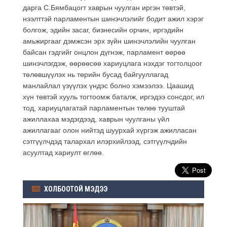
дарга С.Бямбацогт хаврын чуулган иргэн төвтэй,
нээлттэй парламентын шинэчлэлийг бодит ажил хэрэг
болгож, эдийн засаг, бизнесийн орчин, иргэдийн
амьжиргааг дэмжсэн эрх зүйн шинэчлэлийн чуулган
байсан гэдгийг онцлон дүгнэж, парламент өөрөө
шинэчлэгдэж, өөрөөсөө хариуцлага нэхдэг тогтолцоог
төлөвшүүлэх нь төрийн бусад байгууллагад
манлайлал үзүүлэх үндэс болно хэмээлээ. Цаашид
хүн төвтэй хууль тогтоомж баталж, иргэдээ сонсдог, ил
тод, хариуцлагатай парламентын төлөө тууштай
ажиллахаа мэдэгдээд, хаврын чуулганы үйл
ажиллагааг олон нийтэд шуурхай хүргэж ажилласан
сэтгүүлчдэд талархал илэрхийлээд, сэтгүүлчдийн
асуултад хариулт өглөө.
ХОЛБООТОЙ МЭДЭЭ