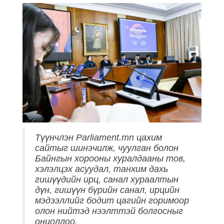
Түүнчлэн Parliament.mn цахим
сайтыг шинэчилж, чуулган болон
Байнгын хорооны хуралдааны тов,
хэлэлцэх асуудал, танхим дахь
гишүүдийн ирц, санал хураалтын
дүн, гишүүн бүрийн санал, ирцийн
мэдээллийг бодит цагийн горимоор
олон нийтэд нээлттэй болгосныг
онцоллоо.