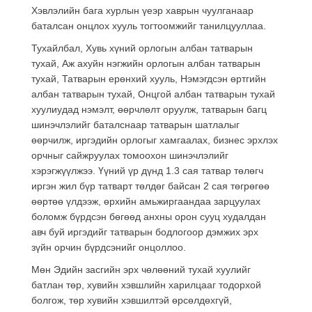
Хэвлэлийн бага хурлын үеэр хаврын чуулганаар
баталсан онцлох хууль тогтоомжийг танилцууллаа.
Тухайлбал, Хувь хүний орлогын албан татварын
тухай, Аж ахуйн нэгжийн орлогын албан татварын
тухай, Татварын ерөнхий хууль, Нэмэгдсэн өртгийн
албан татварын тухай, Онцгой албан татварын тухай
хуулиудад нэмэлт, өөрчлөлт оруулж, татварын багц
шинэчлэлийг баталснаар татварын шатлалыг
өөрчилж, иргэдийн орлогыг хамгаалах, бизнес эрхлэх
орчныг сайжруулах томоохон шинэчлэлийг
хэрэгжүүлжээ. Үүний үр дүнд 1.3 сая татвар төлөгч
иргэн жил бүр татварт төлдөг байсан 2 сая төгрөгөө
өөртөө үлдээж, өрхийн амьжиргаандаа зарцуулах
боломж бүрдсэн бөгөөд анхны орон сууц худалдан
авч буй иргэдийг татварын бодлогоор дэмжих эрх
зүйн орчин бүрдсэнийг онцоллоо.
Мөн Эдийн засгийн эрх чөлөөний тухай хуулийг
батлан төр, хувийн хэвшлийн харилцааг тодорхой
болгож, төр хувийн хэвшилтэй өрсөлдөхгүй,