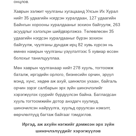
онцлов.
Хаврын ээлжит чуулганы хугацаанд Улсын Их Хурал
нийт 35 удаагийн нэгдсэн хуралдаан, 127 удаагийн
Байнгын хорооны хуралдааныг зохион байгуулж, 263
асуудлыг хэлэлцэн шийдвэрлэжээ. Төлөвлөсөн 35
удаагийн нэгдсэн хуралдааныг бүрэн зохион
байгуулж, чуулганы дундаж ирц 82 хувь хүрсэн нь
өмнөх намрын чуулганы үзүүлэлтээс 5 хувиар өссөн
болохыг танилцууллаа.
Мөн хаврын чуулганаар нийт 278 хууль, тогтоомж
баталж, иргэдийн орлого, бизнесийн орчин, эрүүл
мэнд, хүнс, хөдөө аж ахуй, шинжлэх ухаан, байгаль
орчин зэрэг салбарын эрх зүйн шинэчлэлийг
хэрэгжүүлэх суурийг бүрдүүлсэн байна. Батлагдсан
хууль тогтоомжийн дотор анхдагч хуулиуд,
шинэчилсэн найруулга, хуульд оруулсан нэмэлт,
өөрчлөлтүүд багтаж байгааг тэмдэглэв.
Иргэд, аж ахуйн нэгжийг дэмжсэн эрх зүйн
шинэчлэлүүдийг хэрэгжүүлэв