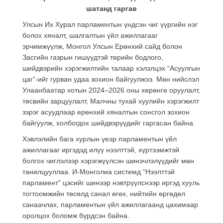
шатанд гаргав
Улсын Их Хурал парламентын үндсэн чиг үүргийн нэг
болох хяналт, шалгалтын үйл ажиллагааг
эрчимжүүлж, Монгол Улсын Ерөнхий сайд болон
Засгийн газрын гишүүдтэй төрийн бодлого,
шийдвэрийн хэрэгжилтийн талаар хэлэлцэх “Асуулгын
цаг”-ийг гурван удаа зохион байгуулжээ. Мөн нийслэл
Улаанбаатар хотын 2024–2026 оны хөрөнгө оруулалт,
төсвийн зарцуулалт, Малчны тухай хуулийн хэрэгжилт
зэрэг асуудлаар ерөнхий хяналтын сонсгол зохион
байгуулж, холбогдох шийдвэрүүдийг гаргасан байна.
Хэвлэлийн бага хурлын үеэр парламентын үйл
ажиллагааг иргэдэд илүү нээлттэй, хүртээмжтэй
болгох чиглэлээр хэрэгжүүлсэн шинэчлэлүүдийг мөн
танилцууллаа. И-Монголиа системд “Нээлттэй
парламент” цэсийг шинээр нэвтрүүлснээр иргэд хууль
тогтоомжийн төсөлд санал өгөх, нийтийн өргөдөл
санаачлах, парламентын үйл ажиллагаанд цахимаар
оролцох боломж бүрдсэн байна.