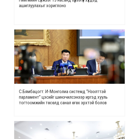
ашиглуулахыг хориглоно
С.Бямбацогт: И-Монголиа системд “Нээлттэй
парламент” цэсийг шинэчилсэнээр иргэд хууль
тогтоомжийн төсөлд санал өгөх эрхтэй болов