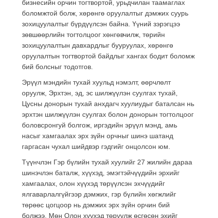
бизнесийн орчин тогтвортой, урьдчилан таамаглах
боломжтой болж, хөрөнгө оруулалтыг дэмжих суурь
зохицуулалтыг бүрдүүлсэн байна. Үүний зэрэгцээ
зөвшөөрлийн тогтолцоог хөнгөвчилж, төрийн
зохицуулалтын давхардлыг бууруулах, хөрөнгө
оруулалтын тогтвортой байдлыг хангах бодит боломж
бий болсныг тодотгов.
Эрүүл мэндийн тухай хуульд нэмэлт, өөрчлөлт
оруулж, Эрхтэн, эд, эс шилжүүлэн суулгах тухай,
Цусны донорын тухай анхдагч хуулиудыг баталсан нь
эрхтэн шилжүүлэн суулгах болон донорын тогтолцоог
боловсронгуй болгож, иргэдийн эрүүл мэнд, амь
насыг хамгаалах эрх зүйн орчныг шинэ шатанд
гаргасан чухал шийдвэр гэдгийг онцолсон юм.
Түүнчлэн Гэр бүлийн тухай хуулийг 27 жилийн дараа
шинэчлэн баталж, хүүхэд, эмэгтэйчүүдийн эрхийг
хамгаалах, олон хүүхэд төрүүлсэн эхчүүдийг
ялгаварлалгүйгээр дэмжих, гэр бүлийн хөгжлийг
төрөөс цогцоор нь дэмжих эрх зүйн орчин бий
болжээ. Мөн Олон хүүхэд төрүүлж өсгөсөн эхийг