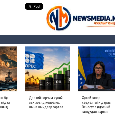
н бүс
Дэлхийн эрчим хүчний
Хүчтэй газар
байдал
зах зээлд нөлөөлөх
хөдлөлтийн дараа
үвшинд
шинэ шийдвэр гарлаа
Венесуэл үндэсний
гашуудал зарлав