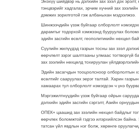
Энэхүү шийдвэр нь дэлхийн зах зээл дэх эрэлт,
тэнцвэрийг хадгалах, эрчим хүчний зах зээлийн
дэмжих зорилготой гэж албаныхан мэдээлжээ.
Шинжээчдийн үзэж буйгаар олборлолт нэмэгдэх 
дарамтыг тодорхой хэмжээнд бууруулах боломжт
эдийн засгийн өсөлт, геополитикийн нөхцөл бай
Сүүлийн жилүүдэд газрын тосны зах зээл дэлхи
өөрчлөлт зэрэг шалтгааны улмаас тогтворгүй 
зах зээлийн нөхцөлд тохируулан үйлдвэрлэлий
Эдийн засагчдын тооцоолсноор олборлолтын хэ
өсөлтийг сааруулах эерэг талтай. Харин газрын
хамаарах тул олборлолт нэмэгдсэн ч үнэ буурв
Мэргэжилтнүүдийн үзэж буйгаар ойрын сарууда
дэлхийн эдийн засгийн сэргэлт, Азийн орнуудын
ОПЕК+ цаашид зах зээлийн нөхцөл байдлыг тог
өөрчлөх боломжтой гэдгээ илэрхийлсэн байна.
татсан үйл явдлын нэг болж, хөрөнгө оруулагч