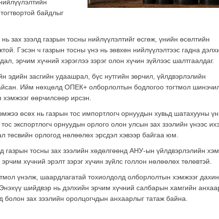
 нийлүүлэлтийн
 тогтвортой байдлыг
нь зах зээлд газрын тосны нийлүүлэлтийг өсгөж, үнийн өсөлтийн
ой. Гэсэн ч газрын тосны үнэ нь зөвхөн нийлүүлэлтээс гадна дэлх
дал, эрчим хүчний хэрэглээ зэрэг олон хүчин зүйлээс шалтгаалдаг.
йн эдийн засгийн удаашрал, бүс нутгийн зөрчил, үйлдвэрлэлийн
байсан. Ийм нөхцөлд ОПЕК+ олборлолтын бодлогоо тогтмол шинэчи
н хэмжээг өөрчилсөөр ирсэн.
мжээ өсөх нь газрын тос импортлогч орнуудын хувьд шатахууны ү
 тос экспортлогч орнуудын орлого олон улсын зах зээлийн үнээс их
ал төсвийн орлогод нөлөөлөх эрсдэл хэвээр байгаа юм.
д газрын тосны зах зээлийн хөдөлгөөнд АНУ-ын үйлдвэрлэлийн хэм
 эрчим хүчний эрэлт зэрэг хүчин зүйлс голлон нөлөөлөх төлөвтэй.
тмол үнэлж, шаардлагатай тохиолдолд олборлолтын хэмжээг дахин
 Энэхүү шийдвэр нь дэлхийн эрчим хүчний салбарын хамгийн анхаа
ид болон зах зээлийн оролцогчдын анхаарлыг татаж байна.