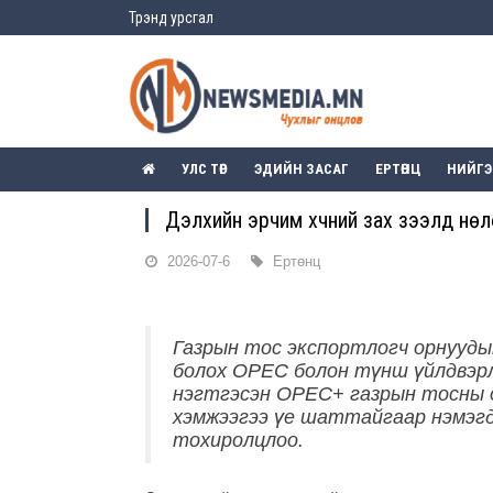
Трэнд урсгал
УЛС ТӨР
ЭДИЙН ЗАСАГ
ЕРТӨНЦ
НИЙГ
Дэлхийн эрчим хүчний зах зээлд нө
2026-07-6
Ертөнц
Газрын тос экспортлогч орнууды
болох OPEC болон түнш үйлдвэр
нэгтгэсэн OPEC+ газрын тосны
хэмжээгээ үе шаттайгаар нэмэгд
тохиролцлоо.