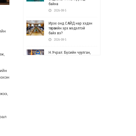
байна
2026-08-5
Ирэх онд САЙД нар хэдэн
төгрөгийн эрх мэдэлтэй
ийн
байх вэ?
2026-08-5
Н.Учрал: Бүсийн чуулган,
лж,
форум, салбарын ойн
арга хэмжээг цуцална
2026-08-5
нийн
ээхэн
СОР17: Цэцэрлэг,
сургуулийн бүртгэлд
өөрчлөлт орно
жээ,
2026-08-5
УЕПГ: Биеэ үнэлэхийг
зохион байгуулж, хүн
рал
худалдаалсан хэргүүдийг
шүүхэд шилжүүлжээ
2026-08-5