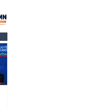
Өнөөдрийн онч үг
2026-08-5
Энэ сарын 15-наас эхлэн
замын хөдөлгөөнд өөрчлөлт
орно
2026-08-4
С.Бямбацогт: Иргэд,
бизнес эрхлэгчдэд
хүрсэн өгөөжөөрөө ажлаа үнэлж,
хэрэгжилтээ тайлагнадаг
байх ёстой
2026-08-4
Улсын онцгой комисс
өвөлжилтийн бэлтгэл,
бэлэн байдлыг хангах
чиглэлээр хуралдлаа
2026-07-30
Баян-Өлгийн дараагийн