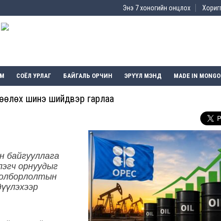
Энэ 7 хоногийн онцлох
Хоригг
ЭМ
СОЁЛ УРЛАГ
БАЙГАЛЬ ОРЧИН
ЭРҮҮЛ МЭНД
MADE IN MONGO
лөөлөх шинэ шийдвэр гарлаа
н байгууллага
лэгч орнуудыг
 олборлолтын
үүлэхээр