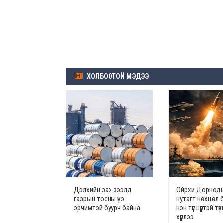
ХОЛБООТОЙ МЭДЭЭ
Дэлхийн зах зээлд
Ойрхи Дорноды
газрын тосны үнэ
нутагт нөхцөл 
эрчимтэй буурч байна
нэн түгшүүртэй т
хүрлээ