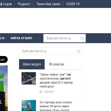
үй сэдэв
Подкаст
Танил биш танил
COVID-19
LIA
АМРАХ АГШИН
Шинэ мэдээ
Их уншсан
“Шинэ тойрог зам” төсөл
хэрэгжсэнээр хөдөлгөөний
дундаж хурд 23.3 хувиар
нэмэгдэнэ
2026-08-5
Он гарсаар усны ослын
улмаас 59 иргэн амиа
алдсаны 14 нь хүүхэд