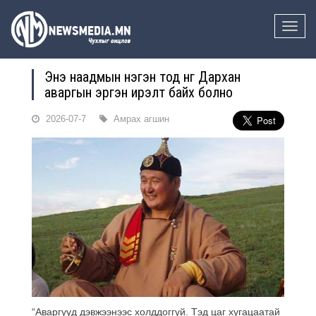
Toggle
naviga
Энэ наадмын нэгэн тод өнгө Дархан
аваргын эргэн ирэлт байх болно
2026-07-7
Амрах агшин
“Аваргууд дэвжээнээс холддоггүй. Тэд цаг хугацаатай