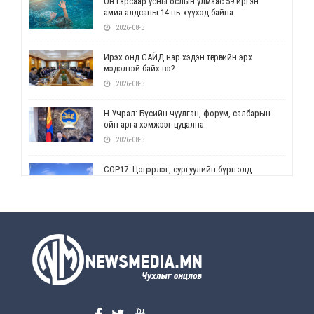
Он гарсаар усны ослын улмаас 59 иргэн
амиа алдсаны 14 нь хүүхэд байна
2026-08-5
Ирэх онд САЙД нар хэдэн төгрөгийн эрх
мэдэлтэй байх вэ?
2026-08-5
Н.Учрал: Бүсийн чуулган, форум, салбарын
ойн арга хэмжээг цуцална
2026-08-5
СОР17: Цэцэрлэг, сургуулийн бүртгэлд
өөрчлөлт орно
2026-08-5
УЕПГ: Биеэ үнэлэхийг зохион байгуулж, хүн
худалдаалсан хэргүүдийг шүүхэд
шилжүүлжээ
2026-08-5
Өнөөдрийн онч үг
2026-08-5