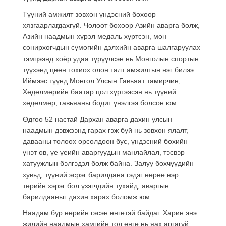
Түүний амжилт зөвхөн үндэсний бөхөөр
хязгаарлагдахгүй. Чөлөөт бөхөөр Азийн аварга болж,
Азийн наадмын хүрэл медаль хүртсэн, мөн
сонирхогчдын сүмогийн дэлхийн аварга шалгаруулах
тэмцээнд хоёр удаа түрүүлсэн нь Монголын спортын
түүхэнд цөөн тохиох олон талт амжилтын нэг билээ.
Иймээс түүнд Монгол Улсын Гавьяат тамирчин,
Хөдөлмөрийн баатар цол хүртээсэн нь түүний
хөдөлмөр, гавьяаны бодит үнэлгээ болсон юм.
Өдгөө 52 настай Дархан аварга дахин улсын
наадмын дэвжээнд гарах гэж буй нь зөвхөн ялалт,
давааны төлөөх өрсөлдөөн бус, үндэсний бөхийн
үнэт өв, үе үеийн аваргуудын манлайлал, тэсвэр
хатуужлын бэлгэдэл болж байна. Залуу бөхчүүдийн
хувьд, түүний эсрэг барилдана гэдэг өөрөө нэр
төрийн хэрэг бол үзэгчдийн тухайд, аваргын
барилдааныг дахин харах боломж юм.
Наадам бүр өөрийн гэсэн өнгөтэй байдаг. Харин энэ
жилийн наадмын хамгийн тод өнгө нь яах аргагүй