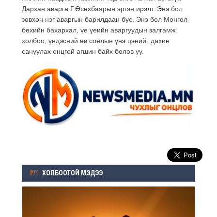
Дархан аварга Г.Өсөхбаярын эргэн ирэлт. Энэ бол
зөвхөн нэг аваргын барилдаан бус. Энэ бол Монгол
бөхийн бахархал, үе үеийн аваргуудын залгамж
холбоо, үндэсний өв соёлын үнэ цэнийг дахин
сануулах онцгой агшин байх болов уу.
ХОЛБООТОЙ МЭДЭЭ