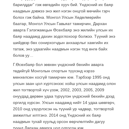
барилддаг” гэж өвгөдийн хууч бий. Үндэсний их баяр
наадмын дэвжээ энэ жил нэгэн онцгой мөчийн гэрч
болох гэж байна. Монгол Улсын Хөдөлмөрийн
баатар, Монгол Улсын Гавьяат тамирчин, Дархан
аварга Гэлэгжамцын Өсөхбаяр энэ жилийн улсын их
баяр наадамд дахин зодоглохоор болжээ. Түүний энэ
шийдвэр бөх сонирхогчдын анхаарлыг хамгийн их
татаж, энэ удаагийн наадмын нэгэн тод өнгө байх
болов уу…
Г.Өсөхбаяр бол зөвхөн үндэсний бөхийн аварга
төдийгүй Монголын спортын түүхэнд нэрээ
мөнхөлсөн хосгүй тамирчин юм. Тэрбээр 1995 онд
улсын заан цол хүртсэнээс хойш улсын наадамд олон
жил тогтвортой хүч үзэж, 2002, 2003, 2005, 2009
онуудад дөрвөн удаа түрүүлэн үндэсний бөхийн дээд
оргилд хүрсэн. Улсын наадамд нийт 14 удаа шөвгөрч,
2010 онд үзүүрлэсэн нь түүний ур чадвар, тогтвортой
амжилтыг илтгэнэ. 2014 онд Үндэсний их баяр
наадмын тухай хуульд орсон өөрчлөлтийн дагуу
түүнд Дархан аварга цол олгосон юм.