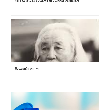
яагаад алдах эрсдэлтэй болоод байна вэ?
Өнөөдрийн онч үг