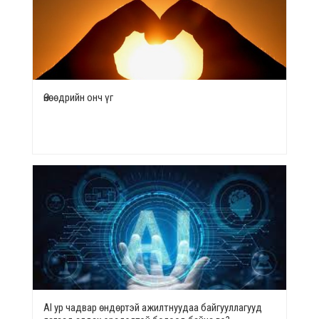
Өнөөдрийн онч үг
AI ур чадвар өндөртэй ажилтнуудаа байгууллагууд