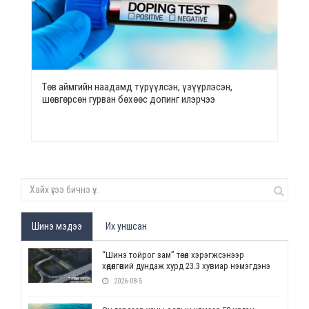
Төв аймгийн наадамд түрүүлсэн, үзүүрлэсэн,
шөвгөрсөн гурван бөхөөс допинг илэрчээ
Шинэ мэдээ
Их уншсан
“Шинэ тойрог зам” төсөл хэрэгжсэнээр
хөдөлгөөний дундаж хурд 23.3 хувиар нэмэгдэнэ
2026-08-5